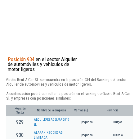
Posición 934
en el sector Alquiler
de automóviles y vehículos de
motor ligeros
Gaelic Rent A Car Sl. se encuentra en la posición 934 del Ranking del sector
Alquiler de automóviles y vehículos de motor ligeros.
A continuación podrá consultar la posición en el ranking de Gaelic Rent A Car
Sl. y empresas con posiciones similares:
Posición
Nombre de la empresa
Ventas (€)
Provincia
Sector
ALQUILERES ADELMA 2010
929
pequeña
Burgos
SL
ALARANIK SOCIEDAD
930
pequeña
Bizkaia
LIMITADA.