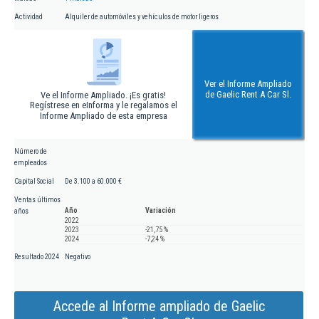
Actividad
Alquiler de automóviles y vehículos de motor ligeros
Ver el Informe Ampliado
de Gaelic Rent A Car Sl.
Ve el Informe Ampliado. ¡Es gratis!
Regístrese en eInforma y le regalamos el
Informe Ampliado de esta empresa
Número de
empleados
Capital Social
De 3.100 a 60.000 €
Ventas últimos
Año
Variación
años
2022
2023
-21,75 %
2024
-7,24 %
Resultado 2024
Negativo
Accede al Informe ampliado de Gaelic