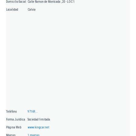
Domicilio Social
Calle Ramon de Montcada , 20 - LOC 1
Localidad
Calvia
Teléfono
97169...
Forma Jurídica
Sociedad limitada
Página Web
www.kingcar.net
Marcas
1 marcas