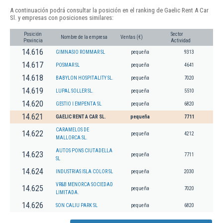
A continuación podrá consultar la posición en el ranking de Gaelic Rent A Car
Sl. y empresas con posiciones similares:
Posición
Sector
Nombre de la empresa
Ventas (€)
Provincia
Actividad
14.616
GIMNASIO ROMMAR SL
pequeña
9313
14.617
POSMAR SL
pequeña
4641
14.618
BABYLON HOSPITALITY SL.
pequeña
7020
14.619
LUPAL SOLLER SL.
pequeña
5510
14.620
GESTIO I EMPENTA SL
pequeña
6820
14.621
GAELIC RENT A CAR SL.
pequeña
7711
CARAMELOS DE
14.622
pequeña
4212
MALLORCA SL.
AUTOS PONS CIUTADELLA
14.623
pequeña
7711
SL
14.624
INDUSTRIAS ISLA COLOR SL
pequeña
2030
VR&B MENORCA SOCIEDAD
14.625
pequeña
7020
LIMITADA.
14.626
SON CALIU PARK SL
pequeña
6820