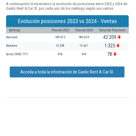
A continuación le mostramos la evolución de posiciones entre 2023 y 2024 de
Gaelic Rent A Car Sl. por cada uno de los rankings según sus ventas:
Evolución posiciones 2023 vs 2024 - Ventas
Ranking
Posición 2023
Posición 2024
Evolución Posiciones
42.209
Nacional
443.815
486.024
1.323
Baleares
13.298
14.621
78
Sector CNAE 7711
856
934
Acceda a toda la información de Gaelic Rent A Car Sl.