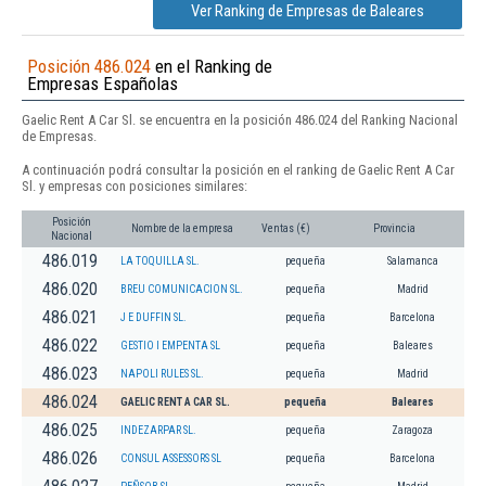
Ver Ranking de Empresas de Baleares
Posición 486.024
en el Ranking de
Empresas Españolas
Gaelic Rent A Car Sl. se encuentra en la posición 486.024 del Ranking Nacional
de Empresas.
A continuación podrá consultar la posición en el ranking de Gaelic Rent A Car
Sl. y empresas con posiciones similares:
Posición
Nombre de la empresa
Ventas (€)
Provincia
Nacional
486.019
LA TOQUILLA SL.
pequeña
Salamanca
486.020
BREU COMUNICACION SL.
pequeña
Madrid
486.021
J E DUFFIN SL.
pequeña
Barcelona
486.022
GESTIO I EMPENTA SL
pequeña
Baleares
486.023
NAPOLI RULES SL.
pequeña
Madrid
486.024
GAELIC RENT A CAR SL.
pequeña
Baleares
486.025
INDEZARPAR SL.
pequeña
Zaragoza
486.026
CONSUL ASSESSORS SL
pequeña
Barcelona