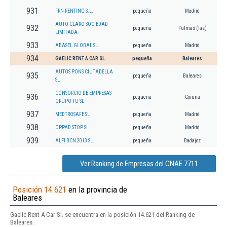
931
FRN RENTING S.L.
pequeña
Madrid
AUTO CLARO SOCIEDAD
932
pequeña
Palmas (las)
LIMITADA.
933
ABASEL GLOBAL SL.
pequeña
Madrid
934
GAELIC RENT A CAR SL.
pequeña
Baleares
AUTOS PONS CIUTADELLA
935
pequeña
Baleares
SL
CONSORCIO DE EMPRESAS
936
pequeña
Coruña
GRUPO TU SL
937
MEDTROSAFE SL
pequeña
Madrid
938
OPPAD STOP SL
pequeña
Madrid
939
ALFI BCN 2013 SL.
pequeña
Badajoz
Ver Ranking de Empresas del CNAE 7711
Posición 14.621
en la provincia de
Baleares
Gaelic Rent A Car Sl. se encuentra en la posición 14.621 del Ranking de
Baleares.