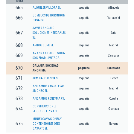
Sector
665
ALQUILER VILLORA SL
pequeña
Albacete
BOMBEOS DE HORMIGON
666
pequeña
Valladolid
CASAS SL.
JAVIER ANGULO
667
SOLUCIONES INTEGRALES
pequeña
Soria
SL.
668
ARIDOS BURIS SL.
pequeña
Madrid
AVANZA GEOLOGISTICA
669
pequeña
Zaragoza
SOCIEDAD LIMITADA.
GALANIA SOCIEDAD
670
pequeña
Barcelona
ANONIMA
671
JCM BAJO CINCA SL
pequeña
Huesca
ANDAMIOS Y ESCALERAS
672
pequeña
Madrid
JMONEO SL.
673
ANDAMIOS RENEYMAR SL
pequeña
Coruña
CONSTRUCCIONES
674
pequeña
Granada
REDONDO LEYVA SL
MINIEXCAVACIONES Y
675
CONTENEDORES OSES
pequeña
Navarra
BASARTE SL