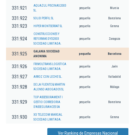
AQUAZUL PISCINAS 2003
331.921
pequeña
Murcia
SL.
331.922
SOLID PERFIL SL
pequeña
Barcelona
331.923
HIPER MONTSERRAT SL
pequeña
Gerona
CONSTRUCCIONES Y
331.924
REFORMAS DYD2003
pequeña
Zaragoza
SOCIEDAD LIMITADA.
GALANIA SOCIEDAD
331.925
pequeña
Barcelona
ANONIMA
FRIMOLTRANS LOGISTICA
331.926
pequeña
Jaén
SOCIEDAD LIMITADA.
331.927
ARROZ CON LECHE SL.
pequeña
Valladolid
DE LA FUENTE & MARTIN
331.928
pequeña
Málaga
ALONSO ABOGADOS SL
TOP ASSESSORAMENT I
331.929
GESTIO CORREDORIA
pequeña
Barcelona
D'ASSEGURANCES SA
XD TELECOM MARGAL
331.930
pequeña
Gerona
SOCIEDAD LIMITADA.
Ver Ranking de Empresas Nacional