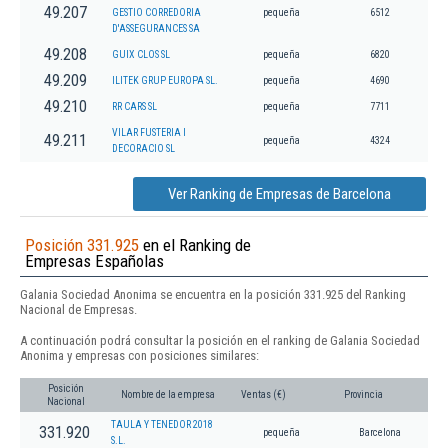
49.207
GESTIO CORREDORIA
pequeña
6512
D'ASSEGURANCES SA
49.208
GUIX CLOS SL
pequeña
6820
49.209
ILITEK GRUP EUROPA SL.
pequeña
4690
49.210
RR CARS SL
pequeña
7711
VILAR FUSTERIA I
49.211
pequeña
4324
DECORACIO SL
Ver Ranking de Empresas de Barcelona
Posición 331.925
en el Ranking de
Empresas Españolas
Galania Sociedad Anonima se encuentra en la posición 331.925 del Ranking
Nacional de Empresas.
A continuación podrá consultar la posición en el ranking de Galania Sociedad
Anonima y empresas con posiciones similares:
Posición
Nombre de la empresa
Ventas (€)
Provincia
Nacional
TAULA Y TENEDOR 2018
331.920
pequeña
Barcelona
S.L.