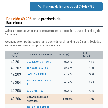
Ver Ranking de Empresas del CNAE 7732
Posición 49.206
en la provincia de
Barcelona
Galania Sociedad Anonima se encuentra en la posición 49.206 del Ranking de
Barcelona.
A continuación podrá consultar la posición en el ranking de Galania Sociedad
Anonima y empresas con posiciones similares:
Posición
Sector
Nombre de la empresa
Ventas (€)
Provincia
Actividad
49.201
GLUECK UNLIMITED SL.
pequeña
4619
49.202
TIFASSOUR SERVEIS S.L.
pequeña
4101
49.203
LAPSUS MIRUM S.L.
pequeña
9031
TAULA Y TENEDOR 2018
49.204
pequeña
5611
S.L.
49.205
SOLID PERFIL SL
pequeña
4332
GALANIA SOCIEDAD
49.206
pequeña
7732
ANONIMA
TOP ASSESSORAMENT I