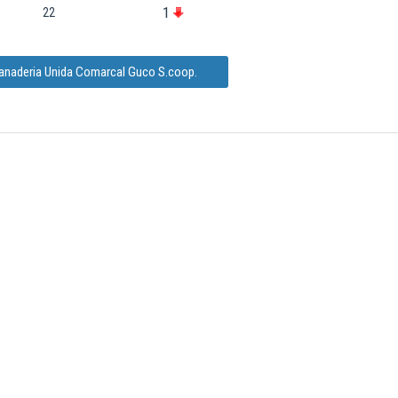
1
22
Ganaderia Unida Comarcal Guco S.coop.