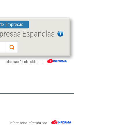
 de Empresas
mpresas Españolas
Información ofrecida por
Información ofrecida por