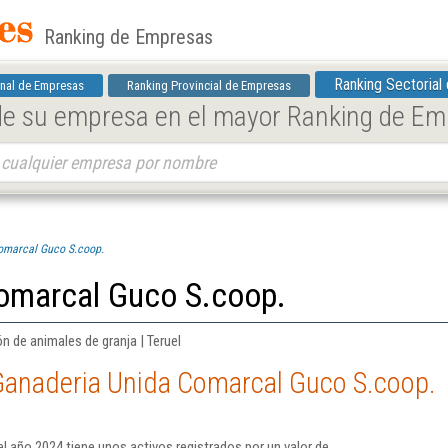
Ranking de Empresas
Ranking Sectorial
nal de Empresas
Ranking Provincial de Empresas
 de su empresa en el mayor Ranking de E
omarcal Guco S.coop.
omarcal Guco S.coop.
n de animales de granja | Teruel
Ganaderia Unida Comarcal Guco S.coop.
 año 2024 tiene unos activos registrados por un valor de