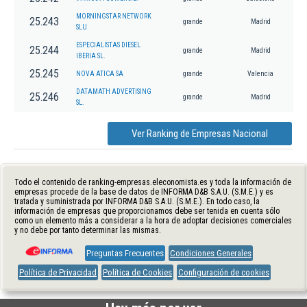
MORNINGSTAR NETWORK
25.243
grande
Madrid
SLU
ESPECIALISTAS DIESEL
25.244
grande
Madrid
IBERIA SL.
25.245
NOVA ATICA SA
grande
Valencia
DATAMATH ADVERTISING
25.246
grande
Madrid
SL.
Ver Ranking de Empresas Nacional
Todo el contenido de ranking-empresas.eleconomista.es y toda la información de
empresas procede de la base de datos de INFORMA D&B S.A.U. (S.M.E.) y es
tratada y suministrada por INFORMA D&B S.A.U. (S.M.E.). En todo caso, la
información de empresas que proporcionamos debe ser tenida en cuenta sólo
como un elemento más a considerar a la hora de adoptar decisiones comerciales
y no debe por tanto determinar las mismas.
Preguntas Frecuentes
Condiciones Generales
Política de Privacidad
Política de Cookies
Configuración de cookies