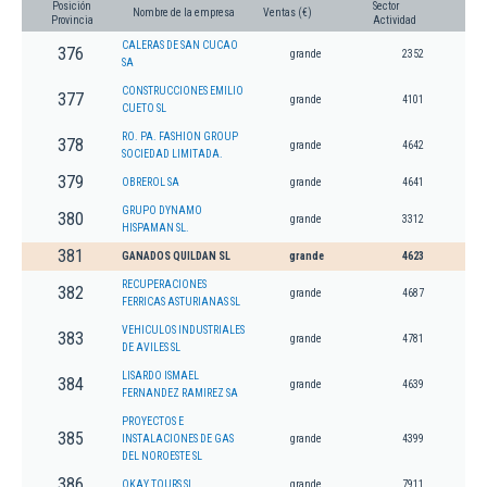
Posición
Sector
Nombre de la empresa
Ventas (€)
Provincia
Actividad
CALERAS DE SAN CUCAO
376
grande
2352
SA
CONSTRUCCIONES EMILIO
377
grande
4101
CUETO SL
RO. PA. FASHION GROUP
378
grande
4642
SOCIEDAD LIMITADA.
379
OBREROL SA
grande
4641
GRUPO DYNAMO
380
grande
3312
HISPAMAN SL.
381
GANADOS QUILDAN SL
grande
4623
RECUPERACIONES
382
grande
4687
FERRICAS ASTURIANAS SL
VEHICULOS INDUSTRIALES
383
grande
4781
DE AVILES SL
LISARDO ISMAEL
384
grande
4639
FERNANDEZ RAMIREZ SA
PROYECTOS E
385
INSTALACIONES DE GAS
grande
4399
DEL NOROESTE SL
386
OKAY TOURS SL
grande
7911