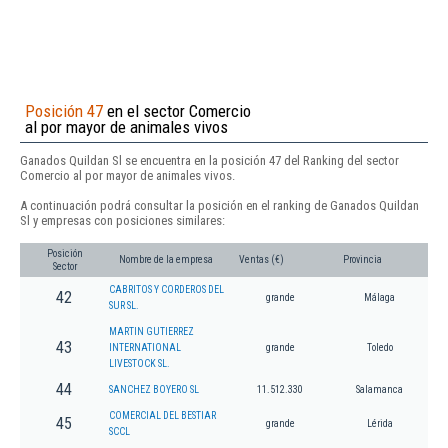
Posición 47
en el sector Comercio
al por mayor de animales vivos
Ganados Quildan Sl se encuentra en la posición 47 del Ranking del sector
Comercio al por mayor de animales vivos.
A continuación podrá consultar la posición en el ranking de Ganados Quildan
Sl y empresas con posiciones similares:
Posición
Nombre de la empresa
Ventas (€)
Provincia
Sector
CABRITOS Y CORDEROS DEL
42
grande
Málaga
SUR SL.
MARTIN GUTIERREZ
43
INTERNATIONAL
grande
Toledo
LIVESTOCK SL.
44
SANCHEZ BOYERO SL
11.512.330
Salamanca
COMERCIAL DEL BESTIAR
45
grande
Lérida
SCCL