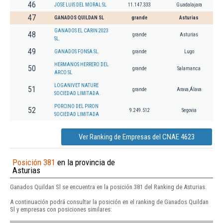
46
JOSE LUIS DEL MORAL SL
11.147.333
Guadalajara
47
GANADOS QUILDAN SL
grande
Asturias
GANADOS EL CARIN 2023
48
grande
Asturias
SL.
49
GANADOS FONSA SL.
grande
Lugo
HERMANOS HERRERO DEL
50
grande
Salamanca
ARCO SL
LOGANIVET NATURE
51
grande
Arava,Álava
SOCIEDAD LIMITADA.
PORCINO DEL PIRON
52
9.249.512
Segovia
SOCIEDAD LIMITADA
Ver Ranking de Empresas del CNAE 4623
Posición 381
en la provincia de
Asturias
Ganados Quildan Sl se encuentra en la posición 381 del Ranking de Asturias.
A continuación podrá consultar la posición en el ranking de Ganados Quildan
Sl y empresas con posiciones similares: