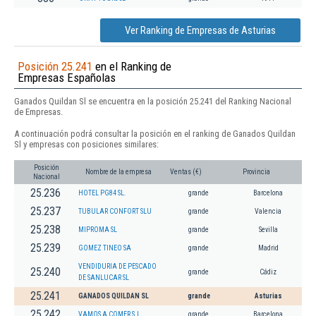
Ver Ranking de Empresas de Asturias
Posición 25.241
en el Ranking de
Empresas Españolas
Ganados Quildan Sl se encuentra en la posición 25.241 del Ranking Nacional
de Empresas.
A continuación podrá consultar la posición en el ranking de Ganados Quildan
Sl y empresas con posiciones similares:
Posición
Nombre de la empresa
Ventas (€)
Provincia
Nacional
25.236
HOTEL PG84 SL.
grande
Barcelona
25.237
TUBULAR CONFORT SLU
grande
Valencia
25.238
MIPROMA SL
grande
Sevilla
25.239
GOMEZ TINEO SA
grande
Madrid
VENDIDURIA DE PESCADO
25.240
grande
Cádiz
DE SANLUCAR SL
25.241
GANADOS QUILDAN SL
grande
Asturias
25.242
VAMOS A COMER S.L.
grande
Barcelona