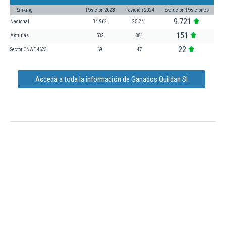
Ranking
Posición 2023
Posición 2024
Evolución Posiciones
9.721
Nacional
34.962
25.241
151
Asturias
532
381
22
Sector CNAE 4623
69
47
Acceda a toda la información de Ganados Quildan Sl