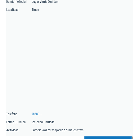
Domicilio Social
Lugar Venta Quildan
Localidad
Tineo
Teléfono
98580...
Forma Jurídica
Sociedad limitada
Actividad
Comercio al por mayor de animales vivos