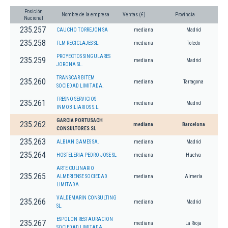
Posición
Nombre de la empresa
Ventas (€)
Provincia
Nacional
235.257
CAUCHO TORREJON SA
mediana
Madrid
235.258
FLM RECICLAJES SL.
mediana
Toledo
PROYECTOS SINGULARES
235.259
mediana
Madrid
JORONA SL.
TRANSCAR BITEM
235.260
mediana
Tarragona
SOCIEDAD LIMITADA.
FRESNO SERVICIOS
235.261
mediana
Madrid
INMOBILIARIOS S.L.
GARCIA PORTUSACH
235.262
mediana
Barcelona
CONSULTORES SL
235.263
ALBIAN GAMES SA.
mediana
Madrid
235.264
HOSTELERIA PEDRO JOSE SL
mediana
Huelva
ARTE CULINARIO
235.265
ALMERIENSE SOCIEDAD
mediana
Almería
LIMITADA.
VALDEMARIN CONSULTING
235.266
mediana
Madrid
SL.
ESPOLON RESTAURACION
235.267
mediana
La Rioja
SOCIEDAD LIMITADA.