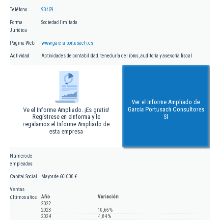
Teléfono
93459...
Forma
Sociedad limitada
Jurídica
Página Web
www.garcia-portusach.es
Actividad
Actividades de contabilidad, teneduría de libros, auditoría y asesoría fiscal
Ver el Informe Ampliado de
Garcia Portusach Consultores
Ve el Informe Ampliado. ¡Es gratis!
Regístrese en eInforma y le
Sl
regalamos el Informe Ampliado de
esta empresa
Número de
empleados
Capital Social
Mayor de 60.000 €
Ventas
Año
Variación
últimos años
2022
2023
10,66 %
2024
-1,84 %