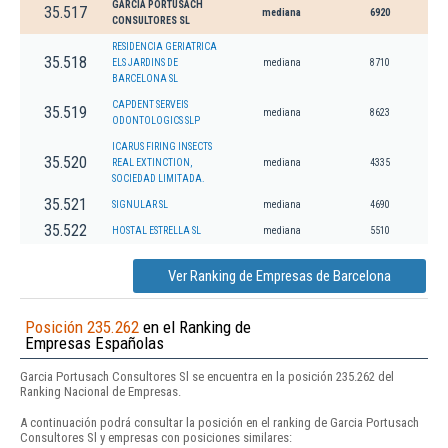
GARCIA PORTUSACH
35.517
mediana
6920
CONSULTORES SL
RESIDENCIA GERIATRICA
35.518
ELS JARDINS DE
mediana
8710
BARCELONA SL
CAPDENT SERVEIS
35.519
mediana
8623
ODONTOLOGICS SLP
ICARUS FIRING INSECTS
35.520
REAL EXTINCTION,
mediana
4335
SOCIEDAD LIMITADA.
35.521
SIGNULAR SL
mediana
4690
35.522
HOSTAL ESTRELLA SL
mediana
5510
Ver Ranking de Empresas de Barcelona
Posición 235.262
en el Ranking de
Empresas Españolas
Garcia Portusach Consultores Sl se encuentra en la posición 235.262 del
Ranking Nacional de Empresas.
A continuación podrá consultar la posición en el ranking de Garcia Portusach
Consultores Sl y empresas con posiciones similares: