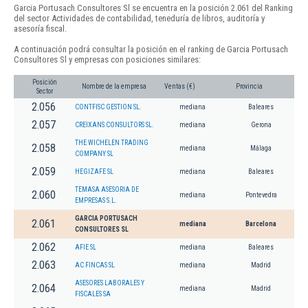
Garcia Portusach Consultores Sl se encuentra en la posición 2.061 del Ranking
del sector Actividades de contabilidad, teneduría de libros, auditoría y
asesoría fiscal.
A continuación podrá consultar la posición en el ranking de Garcia Portusach
Consultores Sl y empresas con posiciones similares:
Posición
Nombre de la empresa
Ventas (€)
Provincia
Sector
2.056
CONTFISC GESTION SL.
mediana
Baleares
2.057
CREIXANS CONSULTORS SL.
mediana
Gerona
THE WICHELEN TRADING
2.058
mediana
Málaga
COMPANY SL
2.059
HEGIZAFE SL
mediana
Baleares
TEMASA ASESORIA DE
2.060
mediana
Pontevedra
EMPRESAS S.L.
GARCIA PORTUSACH
2.061
mediana
Barcelona
CONSULTORES SL
2.062
AFIE SL
mediana
Baleares
2.063
AC FINCAS SL
mediana
Madrid
ASESORES LABORALES Y
2.064
mediana
Madrid
FISCALES SA