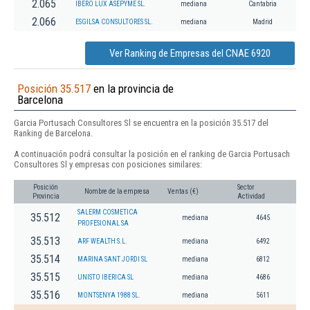
2.065
IBERO LUX ASEPYME SL.
mediana
Cantabria
2.066
ESGILSA CONSULTORES SL.
mediana
Madrid
Ver Ranking de Empresas del CNAE 6920
Posición 35.517
en la provincia de
Barcelona
Garcia Portusach Consultores Sl se encuentra en la posición 35.517 del
Ranking de Barcelona.
A continuación podrá consultar la posición en el ranking de Garcia Portusach
Consultores Sl y empresas con posiciones similares:
Posición
Sector
Nombre de la empresa
Ventas (€)
Provincia
Actividad
SALERM COSMETICA
35.512
mediana
4645
PROFESIONAL SA
35.513
ARF WEALTH S.L.
mediana
6492
35.514
MARINA SANT JORDI SL
mediana
6812
35.515
UNISTO IBERICA SL
mediana
4686
35.516
MONTSENYA 1988 SL.
mediana
5611