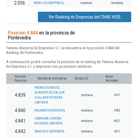
2.056
IBERO LUX ASEPYME SL.
mediana
Cantabria
Ver Ranking de Empresas del CNAE 6920
Posición 4.844
en la provincia de
Pontevedra
Temasa Asesoria De Empresas S.l. se encuentra en la posición 4.844 del
Ranking de Pontevedra.
A continuación podrá consultar la posición en el ranking de Temasa Asesoria
De Empresas S.l. y empresas con posiciones similares:
Posición
Sector
Nombre de la empresa
Ventas (€)
Provincia
Actividad
PROMOCIONES DEL
NOROESTE DE GALICIA
4.839
mediana
4101
GUILLADE SOCIEDAD
LIMITADA.
4.840
NEUMATICOS RODOS SL
mediana
4782
GEMAGRA CORUÑA
4.841
mediana
8621
SOCIEDAD LIMITADA.
4.842
ASADOR O XESTEIRA SL.
mediana
5611