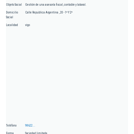
Objeto Social
Gestión de una asesoría fiscal, contable y laboral.
Domicilio
Calle Republica Argentina , 20 - 1º Y 2º
Social
Localidad
vigo
Teléfono
98622...
Forma
Sociedad limitada