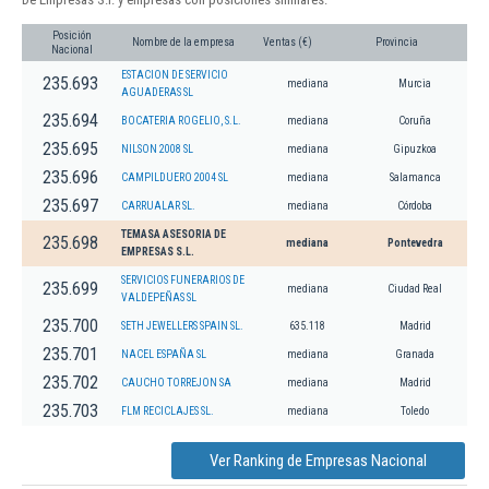
Posición
Nombre de la empresa
Ventas (€)
Provincia
Nacional
ESTACION DE SERVICIO
235.693
mediana
Murcia
AGUADERAS SL
235.694
BOCATERIA ROGELIO, S.L.
mediana
Coruña
235.695
NILSON 2008 SL
mediana
Gipuzkoa
235.696
CAMPILDUERO 2004 SL
mediana
Salamanca
235.697
CARRUALAR SL.
mediana
Córdoba
TEMASA ASESORIA DE
235.698
mediana
Pontevedra
EMPRESAS S.L.
SERVICIOS FUNERARIOS DE
235.699
mediana
Ciudad Real
VALDEPEÑAS SL
235.700
SETH JEWELLERS SPAIN SL.
635.118
Madrid
235.701
NACEL ESPAÑA SL
mediana
Granada
235.702
CAUCHO TORREJON SA
mediana
Madrid
235.703
FLM RECICLAJES SL.
mediana
Toledo
Ver Ranking de Empresas Nacional