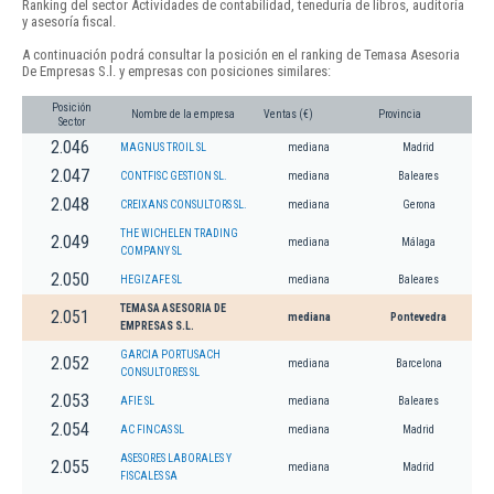
Ranking del sector Actividades de contabilidad, teneduría de libros, auditoría
y asesoría fiscal.
A continuación podrá consultar la posición en el ranking de Temasa Asesoria
De Empresas S.l. y empresas con posiciones similares:
Posición
Nombre de la empresa
Ventas (€)
Provincia
Sector
2.046
MAGNUS TROIL SL
mediana
Madrid
2.047
CONTFISC GESTION SL.
mediana
Baleares
2.048
CREIXANS CONSULTORS SL.
mediana
Gerona
THE WICHELEN TRADING
2.049
mediana
Málaga
COMPANY SL
2.050
HEGIZAFE SL
mediana
Baleares
TEMASA ASESORIA DE
2.051
mediana
Pontevedra
EMPRESAS S.L.
GARCIA PORTUSACH
2.052
mediana
Barcelona
CONSULTORES SL
2.053
AFIE SL
mediana
Baleares
2.054
AC FINCAS SL
mediana
Madrid
ASESORES LABORALES Y
2.055
mediana
Madrid
FISCALES SA