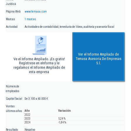
Jurídica
Página Web
www.temasa.com
Marcas
1 marcas
Actividad
Actividades de contabilidad, teneduría de libros, auditoría y asesoría fiscal
Ver el Informe Ampliado de
Temasa Asesoria De Empresas
Ve el Informe Ampliado. ¡Es gratis!
Regístrese en eInforma y le
S.l.
regalamos el Informe Ampliado de
esta empresa
Número de
empleados
Capital Social
De 3.100 a 60.000 €
Ventas
Año
Variación
últimos años
2022
2023
5,24 %
2024
-1,84 %
Resultado
Negativo