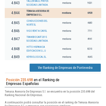
TALLER RAUL PINTOS
4.843
mediana
9531
SOCIEDAD LIMITADA.
TEMASA ASESORIA DE
4.844
mediana
6920
EMPRESAS S.L.
CONDUCCIONES DEL
4.845
mediana
4683
NORTE SL
4.846
VIGO RENT A CAR SL
mediana
7711
TRANSBOCART 2015
4.847
mediana
4941
SOCIEDAD LIMITADA.
HITTO HISPANICA
4.848
mediana
8210
EDIFICACION S.L.U
4.849
KEYBIOLOGICAL SL.
mediana
4645
Ver Ranking de Empresas de Pontevedra
Posición 235.698
en el Ranking de
Empresas Españolas
Temasa Asesoria De Empresas S.l. se encuentra en la posición 235.698 del
Ranking Nacional de Empresas.
A continuación podrá consultar la posición en el ranking de Temasa Asesoria
De Empresas S.l. y empresas con posiciones similares: