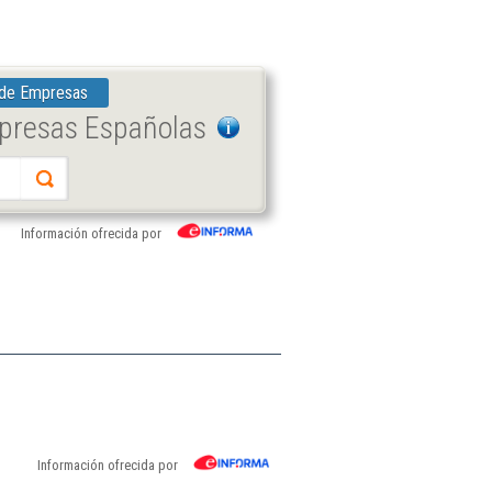
 de Empresas
mpresas Españolas
Información ofrecida por
Información ofrecida por