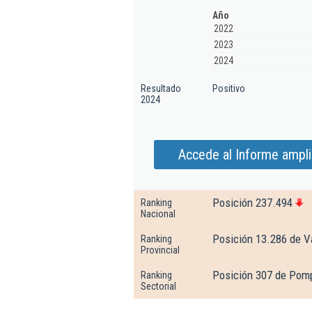
Año
2022
2023
2024
Resultado
Positivo
2024
Accede al Informe ampli
Posición 237.494
Ranking
Nacional
Posición 13.286 de V
Ranking
Provincial
Posición 307 de Pomp
Ranking
Sectorial