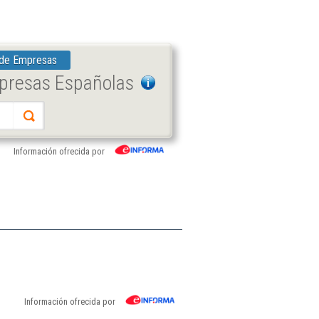
 de Empresas
mpresas Españolas
Información ofrecida por
Información ofrecida por