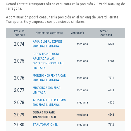
Gerard Ferrate Transports Slu se encuentra en la posición 2.079 del Ranking de
Tarragona.
A continuación podrá consultar la posición en el ranking de Gerard Ferrate
Transports Slu y empresas con posiciones similares:
Posición
Sector
Nombre de la empresa
Ventas (€)
Provincia
Actividad
APSA GLOBAL EXPRESS
2.074
mediana
5320
SOCIEDAD LIMITADA.
IOPOS, TECNOLOGIA
APLICADA A LAS
2.075
mediana
8559
OPOSICIONES SOCIEDAD
LIMITADA.
MORENO XCD RENT A CAR
2.076
mediana
7711
SOCIEDAD LIMITADA.
MICROIN22 SOCIEDAD
2.077
mediana
4333
LIMITADA.
AR PRO ALTITUD REFORMS
2.078
mediana
4335
SOCIEDAD LIMITADA.
GERARD FERRATE
2.079
mediana
4941
TRANSPORTS SLU
2.080
E7 AUTOMATION SL
mediana
7112