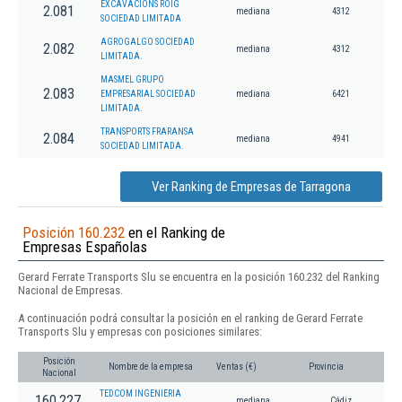
EXCAVACIONS ROIG
2.081
mediana
4312
SOCIEDAD LIMITADA
AGROGALGO SOCIEDAD
2.082
mediana
4312
LIMITADA.
MASMEL GRUPO
2.083
EMPRESARIAL SOCIEDAD
mediana
6421
LIMITADA.
TRANSPORTS FRARANSA
2.084
mediana
4941
SOCIEDAD LIMITADA.
Ver Ranking de Empresas de Tarragona
Posición 160.232
en el Ranking de
Empresas Españolas
Gerard Ferrate Transports Slu se encuentra en la posición 160.232 del Ranking
Nacional de Empresas.
A continuación podrá consultar la posición en el ranking de Gerard Ferrate
Transports Slu y empresas con posiciones similares:
Posición
Nombre de la empresa
Ventas (€)
Provincia
Nacional
TEDCOM INGENIERIA
160.227
mediana
Cádiz