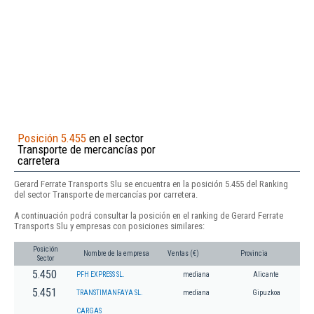
Posición 5.455
en el sector
Transporte de mercancías por
carretera
Gerard Ferrate Transports Slu se encuentra en la posición 5.455 del Ranking
del sector Transporte de mercancías por carretera.
A continuación podrá consultar la posición en el ranking de Gerard Ferrate
Transports Slu y empresas con posiciones similares:
Posición
Nombre de la empresa
Ventas (€)
Provincia
Sector
5.450
PFH EXPRESS SL.
mediana
Alicante
5.451
TRANSTIMANFAYA SL.
mediana
Gipuzkoa
CARGAS