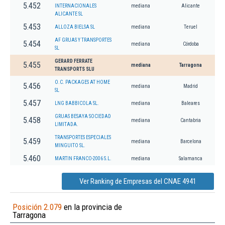
5.452
INTERNACIONALES
mediana
Alicante
ALICANTE SL
5.453
ALLOZA BIELSA SL
mediana
Teruel
AF GRUAS Y TRANSPORTES
5.454
mediana
Córdoba
SL
GERARD FERRATE
5.455
mediana
Tarragona
TRANSPORTS SLU
O.C. PACKAGES AT HOME
5.456
mediana
Madrid
SL
5.457
LNG BABBICOLA SL.
mediana
Baleares
GRUAS BESAYA SOCIEDAD
5.458
mediana
Cantabria
LIMITADA.
TRANSPORTES ESPECIALES
5.459
mediana
Barcelona
MINGUITO SL.
5.460
MARTIN FRANCO-2006 S.L.
mediana
Salamanca
Ver Ranking de Empresas del CNAE 4941
Posición 2.079
en la provincia de
Tarragona