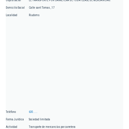
Objeto Social
EL TRANSPORTE POR CARRETERA DE TODA CLASE DE MERCANCIAS.
Domicilio Social
Calle sant Tomas , 17
Localidad
Riudoms
Teléfono
630.....
Forma Jurídica
Sociedad limitada
Actividad
Transporte de mercancías por carretera