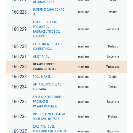
AERONAUTICA SL.
SUPERMERCADO CONAD
160.228
mediana
Madrid
SL.
DISTRIBUIDORES DE
PRODUCTOS
160.229
mediana
Valladolid
FARMACEUTICOS DEL
DUERO SL
EXTREFINCAS BUREAU
160.230
mediana
Badajoz
CONSULTING S.L.
160.231
ALSETIA 1 SL.
mediana
Barcelona
GERARD FERRATE
160.232
mediana
Tarragona
TRANSPORTS SLU
160.233
TOQUEXPA SL.
mediana
Coruña
AMIAIRE 79 SOCIEDAD
160.234
mediana
Gerona
LIMITADA.
FERRE CLAPES GROUP
160.235
PRODUCTES
mediana
Barcelona
PARAFARMACIA SL.
ORION SETENTAICUATRO
160.236
mediana
Bizkaia
SOCIEDAD LIMITADA.
SALDIAS-MIGUEL
160.237
CORREDURIA DE SEGUROS
mediana
Gipuzkoa