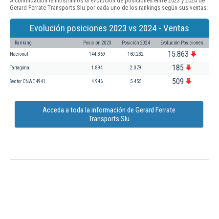
A continuación le mostramos la evolución de posiciones entre 2023 y 2024 de
Gerard Ferrate Transports Slu por cada uno de los rankings según sus ventas:
Evolución posiciones 2023 vs 2024 - Ventas
Ranking
Posición 2023
Posición 2024
Evolución Posiciones
15.863
Nacional
144.369
160.232
185
Tarragona
1.894
2.079
509
Sector CNAE 4941
4.946
5.455
Acceda a toda la información de Gerard Ferrate
Transports Slu