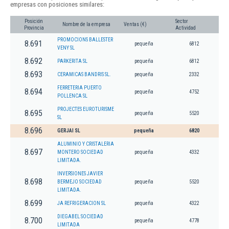
empresas con posiciones similares:
Posición
Sector
Nombre de la empresa
Ventas (€)
Provincia
Actividad
PROMOCIONS BALLESTER
8.691
pequeña
6812
VENY SL
8.692
PARKERITA SL
pequeña
6812
8.693
CERAMICAS BANDRIS SL.
pequeña
2332
FERRETERIA PUERTO
8.694
pequeña
4752
POLLENCA SL
PROJECTES EUROTURISME
8.695
pequeña
5520
SL
8.696
GERJAI SL
pequeña
6820
ALUMINIO Y CRISTALERIA
8.697
MONTERO SOCIEDAD
pequeña
4332
LIMITADA.
INVERSIONES JAVIER
8.698
BERMEJO SOCIEDAD
pequeña
5520
LIMITADA.
8.699
JA REFRIGERACION SL
pequeña
4322
DIEGABEL SOCIEDAD
8.700
pequeña
4778
LIMITADA