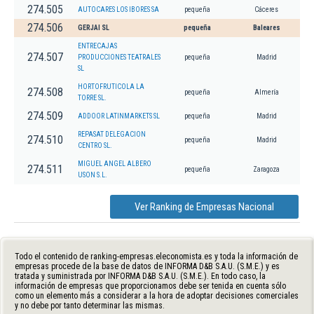
274.505
AUTOCARES LOS IBORES SA
pequeña
Cáceres
274.506
GERJAI SL
pequeña
Baleares
ENTRECAJAS
274.507
PRODUCCIONES TEATRALES
pequeña
Madrid
SL
HORTOFRUTICOLA LA
274.508
pequeña
Almería
TORRE SL.
274.509
ADDOOR LATINMARKETS SL
pequeña
Madrid
REPASAT DELEGACION
274.510
pequeña
Madrid
CENTRO SL.
MIGUEL ANGEL ALBERO
274.511
pequeña
Zaragoza
USON S.L.
Ver Ranking de Empresas Nacional
Todo el contenido de ranking-empresas.eleconomista.es y toda la información de
empresas procede de la base de datos de INFORMA D&B S.A.U. (S.M.E.) y es
tratada y suministrada por INFORMA D&B S.A.U. (S.M.E.). En todo caso, la
información de empresas que proporcionamos debe ser tenida en cuenta sólo
como un elemento más a considerar a la hora de adoptar decisiones comerciales
y no debe por tanto determinar las mismas.