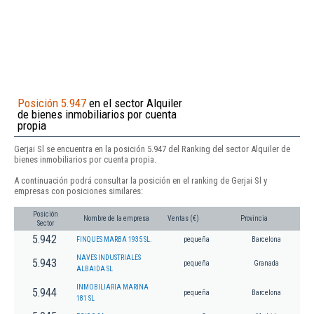
Posición 5.947
en el sector Alquiler
de bienes inmobiliarios por cuenta
propia
Gerjai Sl se encuentra en la posición 5.947 del Ranking del sector Alquiler de
bienes inmobiliarios por cuenta propia.
A continuación podrá consultar la posición en el ranking de Gerjai Sl y
empresas con posiciones similares:
Posición
Nombre de la empresa
Ventas (€)
Provincia
Sector
5.942
FINQUES MARBA 1935 SL.
pequeña
Barcelona
NAVES INDUSTRIALES
5.943
pequeña
Granada
ALBAIDA SL
INMOBILIARIA MARINA
5.944
pequeña
Barcelona
181 SL