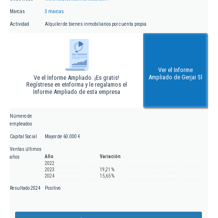
Marcas
3 marcas
Actividad
Alquiler de bienes inmobiliarios por cuenta propia
Ver el Informe
Ampliado de Gerjai Sl
Ve el Informe Ampliado. ¡Es gratis!
Regístrese en eInforma y le regalamos el
Informe Ampliado de esta empresa
Número de
empleados
Capital Social
Mayor de 60.000 €
Ventas últimos
Año
Variación
años
2022
2023
19,21 %
2024
15,65 %
Resultado 2024
Positivo