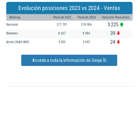
Evolución posiciones 2023 vs 2024 - Ventas
Ranking
Posición 2023
Posición 2024
Evolución Posiciones
3.225
Nacional
277.731
274.506
39
Baleares
8.657
8.696
24
Sector CNAE 6820
5.923
5.947
Acceda a toda la información de Gerjai Sl