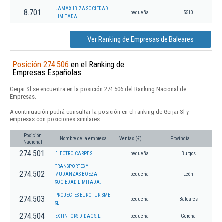
JAMAX IBIZA SOCIEDAD
8.701
pequeña
5510
LIMITADA.
Ver Ranking de Empresas de Baleares
Posición 274.506
en el Ranking de
Empresas Españolas
Gerjai Sl se encuentra en la posición 274.506 del Ranking Nacional de
Empresas.
A continuación podrá consultar la posición en el ranking de Gerjai Sl y
empresas con posiciones similares:
Posición
Nombre de la empresa
Ventas (€)
Provincia
Nacional
274.501
ELECTRO CARPE SL
pequeña
Burgos
TRANSPORTES Y
274.502
MUDANZAS BOEZA
pequeña
León
SOCIEDAD LIMITADA.
PROJECTES EUROTURISME
274.503
pequeña
Baleares
SL
274.504
EXTINTORS DIDAC S.L.
pequeña
Gerona