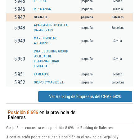
5.945
EGIDO SA
pequeña
Madrid
5.946
PIPEMAN SA
pequeña
Bizkaia
5.947
GERJAI SL
pequeña
Baleares
APARCAMIENTOS ESTELA
5.948
pequeña
Barcelona
CASANOVAS SL
MARTIN MORENO
5.949
pequeña
Sevilla
ASESORES SL
ESTATE BUILDING GROUP
SOCIEDAD DE
5.950
pequeña
Sevilla
RESPONSABILIDAD
LIMITADA.
5.951
RAMEAU SL
pequeña
Madrid
5.952
GRUPO DYMA 2020 S.L.
pequeña
Barcelona
Ver Ranking de Empresas del CNAE 6820
Posición 8.696
en la provincia de
Baleares
Gerjai Sl se encuentra en la posición 8.696 del Ranking de Baleares.
A continuación podrá consultar la posición en el ranking de Gerjai Sl y