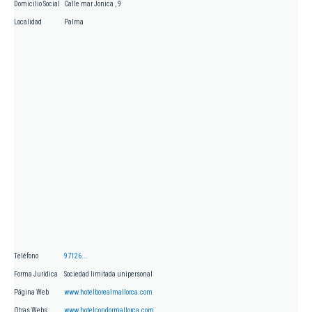
Domicilio Social
Calle mar Jonica , 9
Localidad
Palma
Teléfono
97126...
Forma Jurídica
Sociedad limitada unipersonal
Página Web
www.hotelborealmallorca.com
Otras Webs
www.hotelcondormallorca.com