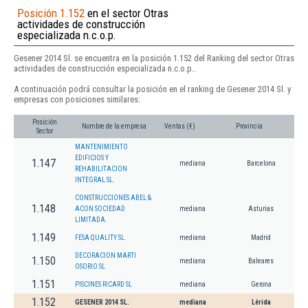
Posición 1.152
en el sector Otras
actividades de construcción
especializada n.c.o.p.
Gesener 2014 Sl. se encuentra en la posición 1.152 del Ranking del sector Otras
actividades de construcción especializada n.c.o.p..
A continuación podrá consultar la posición en el ranking de Gesener 2014 Sl. y
empresas con posiciones similares:
Posición
Nombre de la empresa
Ventas (€)
Provincia
Sector
MANTENIMIENTO
EDIFICIOS Y
1.147
mediana
Barcelona
REHABILITACION
INTEGRAL SL.
CONSTRUCCIONES ABEL &
1.148
ACON SOCIEDAD
mediana
Asturias
LIMITADA.
1.149
FESA QUALITY SL.
mediana
Madrid
DECORACION MARTI
1.150
mediana
Baleares
OSORIO SL
1.151
PISCINES RICARD SL
mediana
Gerona
1.152
GESENER 2014 SL.
mediana
Lérida