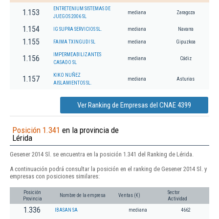
ENTRETENIUM SISTEMAS DE
1.153
mediana
Zaragoza
JUEGOS 2006 SL
1.154
IG SUPRA SERVICIOS SL.
mediana
Navarra
1.155
FAIMA TXINGUDI SL
mediana
Gipuzkoa
IMPERMEABILIZANTES
1.156
mediana
Cádiz
CASADO SL
KIKO NUÑEZ
1.157
mediana
Asturias
AISLAMIENTOS SL.
Ver Ranking de Empresas del CNAE 4399
Posición 1.341
en la provincia de
Lérida
Gesener 2014 Sl. se encuentra en la posición 1.341 del Ranking de Lérida.
A continuación podrá consultar la posición en el ranking de Gesener 2014 Sl. y
empresas con posiciones similares:
Posición
Sector
Nombre de la empresa
Ventas (€)
Provincia
Actividad
1.336
IBASAN SA
mediana
4662