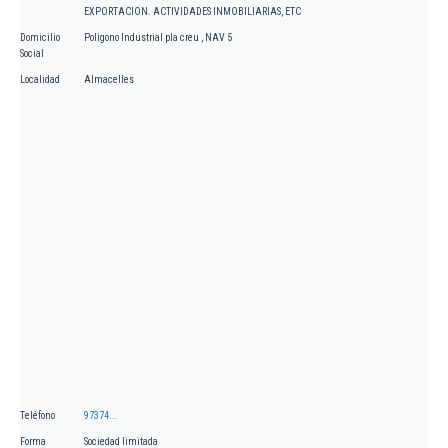
EXPORTACION. ACTIVIDADES INMOBILIARIAS, ETC
Domicilio
Poligono Industrial pla creu , NAV 5
Social
Localidad
Almacelles
Teléfono
97374...
Forma
Sociedad limitada