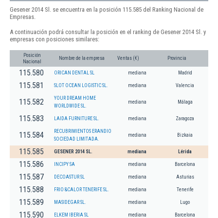
Gesener 2014 Sl. se encuentra en la posición 115.585 del Ranking Nacional de
Empresas.
A continuación podrá consultar la posición en el ranking de Gesener 2014 Sl. y
empresas con posiciones similares:
Posición
Nombre de la empresa
Ventas (€)
Provincia
Nacional
115.580
ORICAN DENTAL SL
mediana
Madrid
115.581
SLOT OCEAN LOGISTIC SL.
mediana
Valencia
YOUR DREAM HOME
115.582
mediana
Málaga
WORLDWIDE SL.
115.583
LAIDA FURNITURE SL.
mediana
Zaragoza
RECUBRIMIENTOS ERANDIO
115.584
mediana
Bizkaia
SOCIEDAD LIMITADA.
115.585
GESENER 2014 SL.
mediana
Lérida
115.586
INCIPY SA
mediana
Barcelona
115.587
DECOASTUR SL
mediana
Asturias
115.588
FRIO &CALOR TENERIFE SL.
mediana
Tenerife
115.589
MASIDEGAR SL.
mediana
Lugo
115.590
ELKEM IBERIA SL
mediana
Barcelona