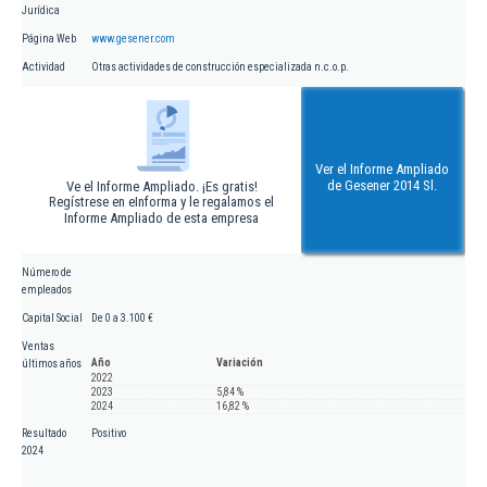
Jurídica
Página Web
www.gesener.com
Actividad
Otras actividades de construcción especializada n.c.o.p.
Ver el Informe Ampliado
de Gesener 2014 Sl.
Ve el Informe Ampliado. ¡Es gratis!
Regístrese en eInforma y le regalamos el
Informe Ampliado de esta empresa
Número de
empleados
Capital Social
De 0 a 3.100 €
Ventas
Año
Variación
últimos años
2022
2023
5,84 %
2024
16,82 %
Resultado
Positivo
2024