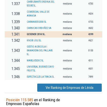
CARBURANTS ONDINA DEL
1.337
mediana
4730
SEGRE SL.
COMERCIAL VALLE DE
1.338
mediana
4634
ARAN SA
1.339
CARMABER 2000 SL
mediana
4755
1.340
CARNICAS ORDOÑEZ SA
mediana
4632
1.341
GESENER 2014 SL.
mediana
4399
1.342
KNOW JOU SL.
mediana
4621
GESTIO AGRICOLA I
1.343
RAMADERA DEL PALLARS
mediana
0150
SL.
1.344
MARQUESEXC SL.
mediana
4311
UNIVERSAL BUSINES CAYO
1.345
mediana
4631
FRUIT SL.
1.346
ESPECTACLES LA TRACA SL
mediana
7499
Ver Ranking de Empresas de Lérida
Posición 115.585
en el Ranking de
Empresas Españolas