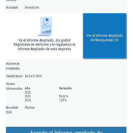
Actividad
Demolición
Ver el Informe Ampliado
de Marquesexc Sl.
Ve el Informe Ampliado. ¡Es gratis!
Regístrese en eInforma y le regalamos el
Informe Ampliado de esta empresa
Número de
empleados
Capital Social
De 0 a 3.100 €
Ventas
Año
Variación
últimos años
2022
2023
90,62 %
2024
1,29 %
Resultado
Positivo
2024