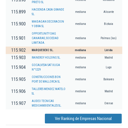
PRIETO SL
HACIENDA CASA GRANDE
115.899
mediana
Alicante
SL.
MAIDAGAN DECORACION
115.900
mediana
Bizkaia
Y OBRA SL
OPPORTUNITY DAG
115.901
CANARIAS, SOCIEDAD
mediana
Palmas (las)
LIMITADA.
115.902
MARQUESEXC SL.
mediana
Lérida
115.903
RAINERGY HOLDING SL.
mediana
Madrid
GOCALVESA SAT XUGA
115.904
mediana
Lugo
N°1229
CONSTRUCCIONES BON
115.905
mediana
Baleares
PORT DE MALLORCA SL
TALLERES MENDEZ MATELO
115.906
mediana
Madrid
SL
AUDEO TECNICAS
115.907
mediana
Orense
MEDIOAMBIENTALES SL.
Ver Ranking de Empresas Nacional