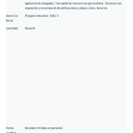
agotamiento y dragados. Transporte de mercancías por carretera. Construcción,
reparación y conservación de edificaciones y obras civiles. Servicios
Domicilio
Poligono Industrial , NAU 5
Social
Localidad
Rossello
Forma
Sociedad limitada unipersonal
Jurídica