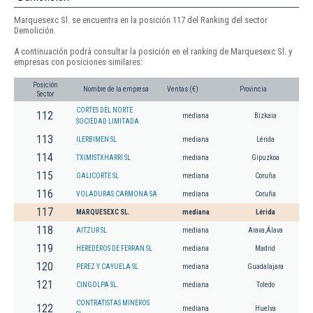
Marquesexc Sl. se encuentra en la posición 117 del Ranking del sector
Demolición.
A continuación podrá consultar la posición en el ranking de Marquesexc Sl. y
empresas con posiciones similares:
Posición
Nombre de la empresa
Ventas (€)
Provincia
Sector
CORTES DEL NORTE
112
mediana
Bizkaia
SOCIEDAD LIMITADA.
113
ILERBIMEN SL
mediana
Lérida
114
TXIMISTXHARRI SL
mediana
Gipuzkoa
115
GALICORTE SL
mediana
Coruña
116
VOLADURAS CARMONA SA
mediana
Coruña
117
MARQUESEXC SL.
mediana
Lérida
118
AITZUR SL
mediana
Arava,Álava
119
HEREDEROS DE FERRAN SL
mediana
Madrid
120
PEREZ Y CAYUELA SL
mediana
Guadalajara
121
CINGOLPA SL.
mediana
Toledo
CONTRATISTAS MINEROS
122
mediana
Huelva