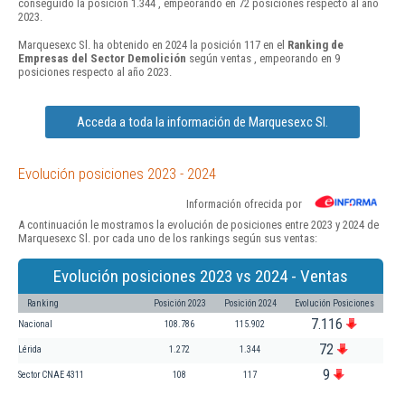
conseguido la posición 1.344 , empeorando en 72 posiciones respecto al año
2023.
Marquesexc Sl. ha obtenido en 2024 la posición 117 en el
Ranking de
Empresas del Sector Demolición
según ventas , empeorando en 9
posiciones respecto al año 2023.
Acceda a toda la información de Marquesexc Sl.
Evolución posiciones 2023 - 2024
Información ofrecida por
A continuación le mostramos la evolución de posiciones entre 2023 y 2024 de
Marquesexc Sl. por cada uno de los rankings según sus ventas:
Evolución posiciones 2023 vs 2024 - Ventas
Ranking
Posición 2023
Posición 2024
Evolución Posiciones
7.116
Nacional
108.786
115.902
72
Lérida
1.272
1.344
9
Sector CNAE 4311
108
117