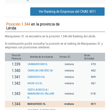
SL.
Ver Ranking de Empresas del CNAE 4311
Posición 1.344
en la provincia de
Lérida
Marquesexc Sl. se encuentra en la posición 1.344 del Ranking de Lérida.
A continuación podrá consultar la posición en el ranking de Marquesexc Sl. y
empresas con posiciones similares:
Posición
Sector
Nombre de la empresa
Ventas (€)
Provincia
Actividad
1.339
CARMABER 2000 SL
mediana
4755
1.340
CARNICAS ORDOÑEZ SA
mediana
4632
1.341
GESENER 2014 SL.
mediana
4399
1.342
KNOW JOU SL.
mediana
4621
GESTIO AGRICOLA I
1.343
RAMADERA DEL PALLARS
mediana
0150
SL.
1.344
MARQUESEXC SL.
mediana
4311