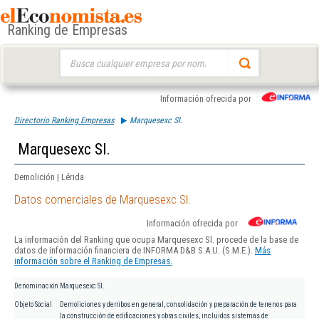
Ranking de Empresas
Buscar:
Información ofrecida por
Directorio Ranking Empresas
Marquesexc Sl.
Marquesexc Sl.
Demolición | Lérida
Datos comerciales de Marquesexc Sl.
Información ofrecida por
La información del Ranking que ocupa Marquesexc Sl. procede de la base de
datos de información financiera de INFORMA D&B S.A.U. (S.M.E.).
Más
información sobre el Ranking de Empresas.
Denominación
Marquesexc Sl.
Objeto Social
Demoliciones y derribos en general, consolidación y preparación de terrenos para
la construcción de edificaciones y obras civiles, incluidos sistemas de