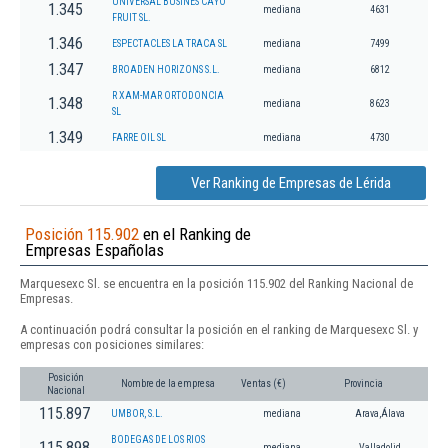
UNIVERSAL BUSINES CAYO
1.345
mediana
4631
FRUIT SL.
1.346
ESPECTACLES LA TRACA SL
mediana
7499
1.347
BROADEN HORIZONS S.L.
mediana
6812
R XAM-MAR ORTODONCIA
1.348
mediana
8623
SL
1.349
FARRE OIL SL
mediana
4730
Ver Ranking de Empresas de Lérida
Posición 115.902
en el Ranking de
Empresas Españolas
Marquesexc Sl. se encuentra en la posición 115.902 del Ranking Nacional de
Empresas.
A continuación podrá consultar la posición en el ranking de Marquesexc Sl. y
empresas con posiciones similares:
Posición
Nombre de la empresa
Ventas (€)
Provincia
Nacional
115.897
UMBOR, S.L.
mediana
Arava,Álava
BODEGAS DE LOS RIOS
115.898
mediana
Valladolid