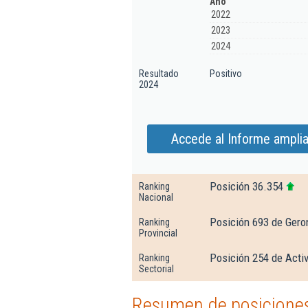
Año
2022
2023
2024
Resultado
Positivo
2024
Accede al Informe amplia
Posición 36.354
Ranking
Nacional
Posición 693 de Gero
Ranking
Provincial
Posición 254 de Acti
Ranking
Sectorial
Resumen de posiciones 