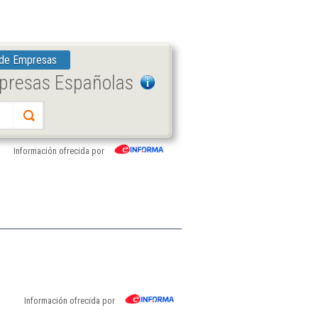
 de Empresas
mpresas Españolas
Información ofrecida por
Información ofrecida por