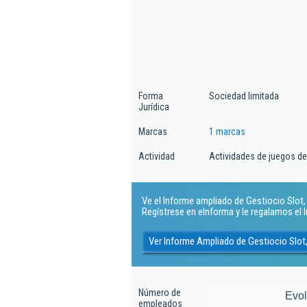
Forma
Sociedad limitada
Jurídica
Marcas
1 marcas
Actividad
Actividades de juegos de
Ve el Informe ampliado de Gestiocio Slot, 
Regístrese en eInforma y le regalamos el
Ver Informe Ampliado de Gestiocio Slot
Número de
Evo
empleados