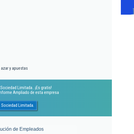
 azar y apuestas
Sociedad Limitada.. ¡Es gratis!
 Informe Ampliado de esta empresa
, Sociedad Limitada.
lución de Empleados