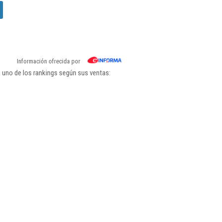
Información ofrecida por
 uno de los rankings según sus ventas: