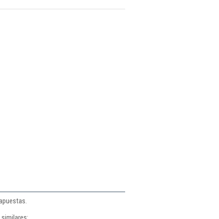
 apuestas.
similares: