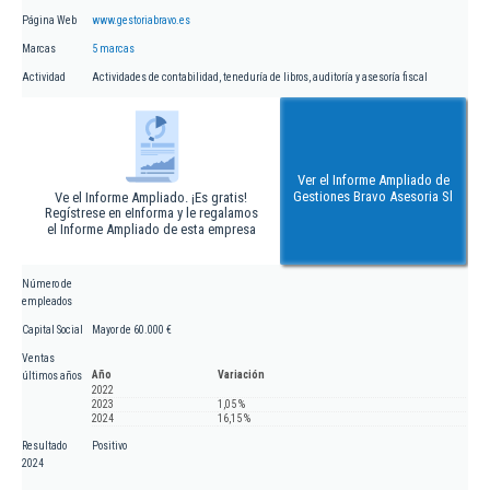
Página Web
www.gestoriabravo.es
Marcas
5 marcas
Actividad
Actividades de contabilidad, teneduría de libros, auditoría y asesoría fiscal
Ver el Informe Ampliado de
Gestiones Bravo Asesoria Sl
Ve el Informe Ampliado. ¡Es gratis!
Regístrese en eInforma y le regalamos
el Informe Ampliado de esta empresa
Número de
empleados
Capital Social
Mayor de 60.000 €
Ventas
Año
Variación
últimos años
2022
2023
1,05 %
2024
16,15 %
Resultado
Positivo
2024