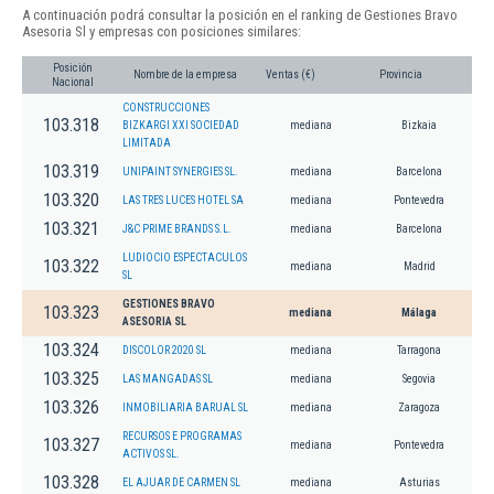
A continuación podrá consultar la posición en el ranking de Gestiones Bravo
Asesoria Sl y empresas con posiciones similares:
Posición
Nombre de la empresa
Ventas (€)
Provincia
Nacional
CONSTRUCCIONES
103.318
BIZKARGI XXI SOCIEDAD
mediana
Bizkaia
LIMITADA
103.319
UNIPAINT SYNERGIES SL.
mediana
Barcelona
103.320
LAS TRES LUCES HOTEL SA
mediana
Pontevedra
103.321
J&C PRIME BRANDS S.L.
mediana
Barcelona
LUDIOCIO ESPECTACULOS
103.322
mediana
Madrid
SL
GESTIONES BRAVO
103.323
mediana
Málaga
ASESORIA SL
103.324
DISCOLOR 2020 SL
mediana
Tarragona
103.325
LAS MANGADAS SL
mediana
Segovia
103.326
INMOBILIARIA BARUAL SL
mediana
Zaragoza
RECURSOS E PROGRAMAS
103.327
mediana
Pontevedra
ACTIVOS SL.
103.328
EL AJUAR DE CARMEN SL
mediana
Asturias