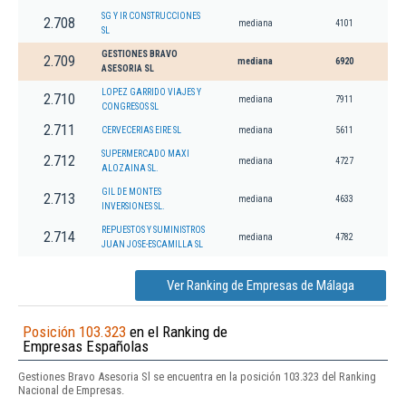
SG Y IR CONSTRUCCIONES
2.708
mediana
4101
SL
GESTIONES BRAVO
2.709
mediana
6920
ASESORIA SL
LOPEZ GARRIDO VIAJES Y
2.710
mediana
7911
CONGRESOS SL
2.711
CERVECERIAS EIRE SL
mediana
5611
SUPERMERCADO MAXI
2.712
mediana
4727
ALOZAINA SL.
GIL DE MONTES
2.713
mediana
4633
INVERSIONES SL.
REPUESTOS Y SUMINISTROS
2.714
mediana
4782
JUAN JOSE-ESCAMILLA SL
Ver Ranking de Empresas de Málaga
Posición 103.323
en el Ranking de
Empresas Españolas
Gestiones Bravo Asesoria Sl se encuentra en la posición 103.323 del Ranking
Nacional de Empresas.