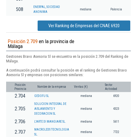
ENERPAL, SOCIEDAD
508
mediana
Palencia
ANONIMA
Ver Ranking de Empresas del CNAE 6920
Posición 2.709
en la provincia de
Málaga
Gestiones Bravo Asesoria Sl se encuentra en la posición 2.709 del Ranking de
Málaga.
A continuación podrá consultar la posición en el ranking de Gestiones Bravo
Asesoria Sl y empresas con posiciones similares:
Posición
Sector
Nombre de la empresa
Ventas (€)
Provincia
Actividad
2.704
GEDOFU SL
mediana
6920
SOLUCION INTEGRAL DE
2.705
AISLAMIENTO Y
mediana
4323
DECORACION SL
2.706
L'ARTE DI MANGIARE SL.
mediana
5611
MACROLEDS TECNOLOGIA
2.707
mediana
7722
SL.