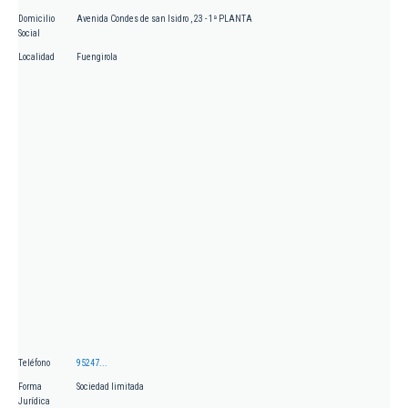
Domicilio
Avenida Condes de san Isidro , 23 - 1ª PLANTA
Social
Localidad
Fuengirola
Teléfono
95247...
Forma
Sociedad limitada
Jurídica