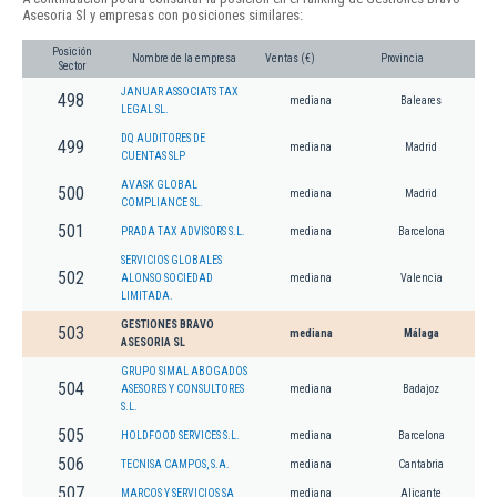
Asesoria Sl y empresas con posiciones similares:
Posición
Nombre de la empresa
Ventas (€)
Provincia
Sector
JANUAR ASSOCIATS TAX
498
mediana
Baleares
LEGAL SL.
DQ AUDITORES DE
499
mediana
Madrid
CUENTAS SLP
AVASK GLOBAL
500
mediana
Madrid
COMPLIANCE SL.
501
PRADA TAX ADVISORS S.L.
mediana
Barcelona
SERVICIOS GLOBALES
502
ALONSO SOCIEDAD
mediana
Valencia
LIMITADA.
GESTIONES BRAVO
503
mediana
Málaga
ASESORIA SL
GRUPO SIMAL ABOGADOS
504
ASESORES Y CONSULTORES
mediana
Badajoz
S.L.
505
HOLDFOOD SERVICES S.L.
mediana
Barcelona
506
TECNISA CAMPOS, S.A.
mediana
Cantabria
507
MARCOS Y SERVICIOS SA
mediana
Alicante