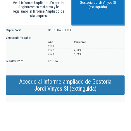
Gestoria Jordi Vinyes Sl
Ve el Informe Ampliado. ¡Es gratis!
Regístrese en eInforma y le
(extinguida)
regalamos el Informe Ampliado de
esta empresa
Capital Social
De 3.100 a 60.000 €
Ventas últimos años
Año
Variación
2021
2022
4,73 %
2023
3,79 %
Resultado 2023
Positivo
Accede al Informe ampliado de Gestoria
Jordi Vinyes Sl (extinguida)