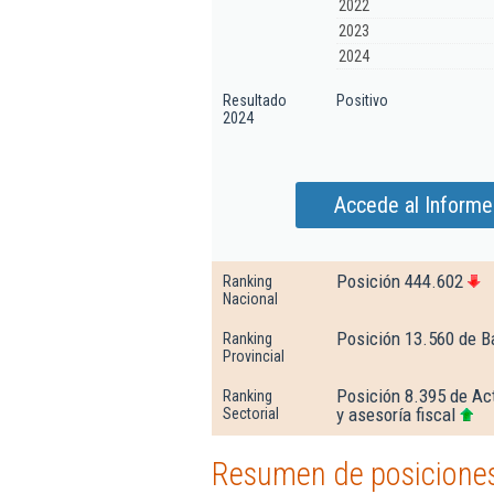
2022
2023
2024
Resultado
Positivo
2024
Accede al Informe
Posición 444.602
Ranking
Nacional
Posición 13.560 de B
Ranking
Provincial
Posición 8.395 de Act
Ranking
y asesoría fiscal
Sectorial
Resumen de posiciones