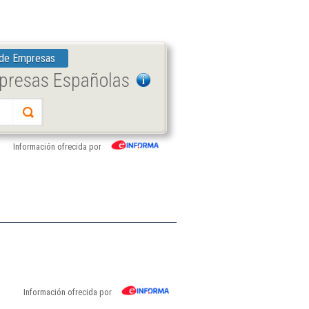
 de Empresas
mpresas Españolas
Información ofrecida por
Información ofrecida por