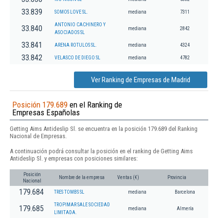
33.839
SOMOS LOVE SL.
mediana
7311
ANTONIO CACHINERO Y
33.840
mediana
2842
ASOCIADOS SL
33.841
ARENA ROTULOS SL.
mediana
4324
33.842
VELASCO DE DIEGO SL
mediana
4782
Ver Ranking de Empresas de Madrid
Posición 179.689
en el Ranking de
Empresas Españolas
Getting Aims Antideslip Sl. se encuentra en la posición 179.689 del Ranking
Nacional de Empresas.
A continuación podrá consultar la posición en el ranking de Getting Aims
Antideslip Sl. y empresas con posiciones similares:
Posición
Nombre de la empresa
Ventas (€)
Provincia
Nacional
179.684
TRES TOMBS SL
mediana
Barcelona
TROPIMAR SALE SOCIEDAD
179.685
mediana
Almería
LIMITADA.