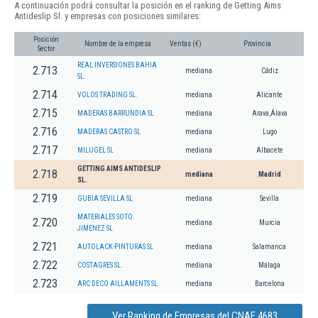
A continuación podrá consultar la posición en el ranking de Getting Aims
Antideslip Sl. y empresas con posiciones similares:
Posición
Nombre de la empresa
Ventas (€)
Provincia
Sector
REAL INVERSIONES BAHIA
2.713
mediana
Cádiz
SL.
2.714
VOLOS TRADING SL.
mediana
Alicante
2.715
MADERAS BARRUNDIA SL
mediana
Arava,Álava
2.716
MADERAS CASTRO SL
mediana
Lugo
2.717
MILUGEL SL
mediana
Albacete
GETTING AIMS ANTIDESLIP
2.718
mediana
Madrid
SL.
2.719
GUBIA SEVILLA SL
mediana
Sevilla
MATERIALES SOTO
2.720
mediana
Murcia
JIMENEZ SL
2.721
AUTOLACK-PINTURAS SL
mediana
Salamanca
2.722
COSTAGRES SL.
mediana
Málaga
2.723
ARC DECO AILLAMENTS SL
mediana
Barcelona
Ver Ranking de Empresas del CNAE 4683