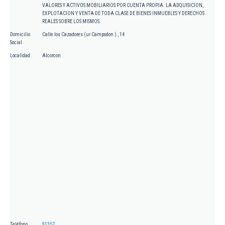
VALORES Y ACTIVOS MOBILIARIOS POR CUENTA PROPIA. LA ADQUISICION,
EXPLOTACION Y VENTA DE TODA CLASE DE BIENES INMUEBLES Y DERECHOS
REALES SOBRE LOS MISMOS.
Domicilio
Calle los Cazadores (ur Campodon ) , 14
Social
Localidad
Alcorcon
Teléfono
91357...