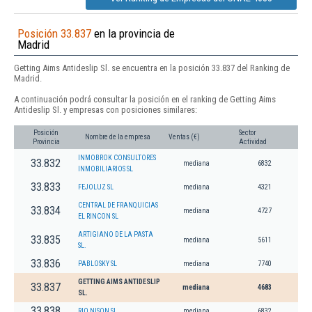
Posición 33.837
en la provincia de
Madrid
Getting Aims Antideslip Sl. se encuentra en la posición 33.837 del Ranking de
Madrid.
A continuación podrá consultar la posición en el ranking de Getting Aims
Antideslip Sl. y empresas con posiciones similares:
Posición
Sector
Nombre de la empresa
Ventas (€)
Provincia
Actividad
INMOBROK CONSULTORES
33.832
mediana
6832
INMOBILIARIOS SL
33.833
FEJOLUZ SL
mediana
4321
CENTRAL DE FRANQUICIAS
33.834
mediana
4727
EL RINCON SL
ARTIGIANO DE LA PASTA
33.835
mediana
5611
SL.
33.836
PABLOSKY SL
mediana
7740
GETTING AIMS ANTIDESLIP
33.837
mediana
4683
SL.
33.838
RIO NISON SL
mediana
6832