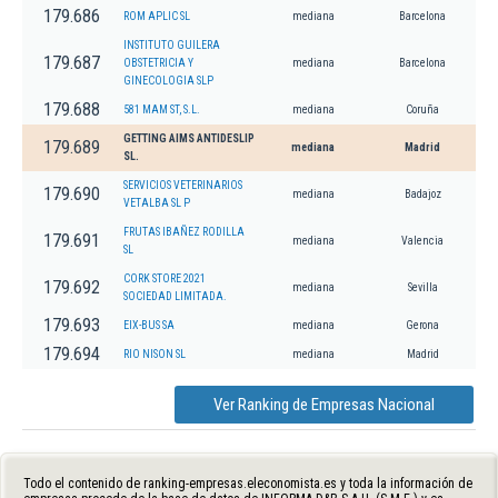
179.686
ROM APLIC SL
mediana
Barcelona
INSTITUTO GUILERA
179.687
OBSTETRICIA Y
mediana
Barcelona
GINECOLOGIA SLP
179.688
581 MAM ST, S.L.
mediana
Coruña
GETTING AIMS ANTIDESLIP
179.689
mediana
Madrid
SL.
SERVICIOS VETERINARIOS
179.690
mediana
Badajoz
VETALBA SL P
FRUTAS IBAÑEZ RODILLA
179.691
mediana
Valencia
SL
CORK STORE 2021
179.692
mediana
Sevilla
SOCIEDAD LIMITADA.
179.693
EIX-BUS SA
mediana
Gerona
179.694
RIO NISON SL
mediana
Madrid
Ver Ranking de Empresas Nacional
Todo el contenido de ranking-empresas.eleconomista.es y toda la información de