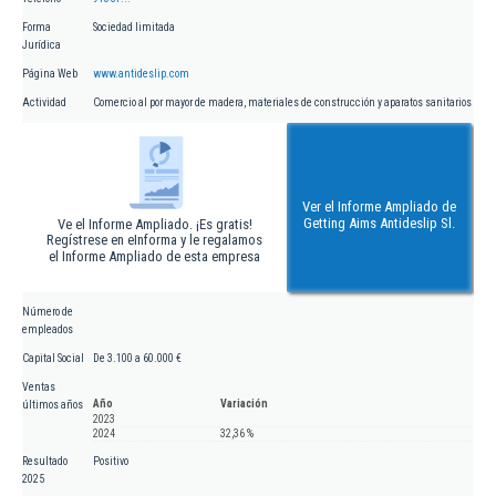
Forma
Sociedad limitada
Jurídica
Página Web
www.antideslip.com
Actividad
Comercio al por mayor de madera, materiales de construcción y aparatos sanitarios
Ver el Informe Ampliado de
Getting Aims Antideslip Sl.
Ve el Informe Ampliado. ¡Es gratis!
Regístrese en eInforma y le regalamos
el Informe Ampliado de esta empresa
Número de
empleados
Capital Social
De 3.100 a 60.000 €
Ventas
Año
Variación
últimos años
2023
2024
32,36 %
Resultado
Positivo
2025