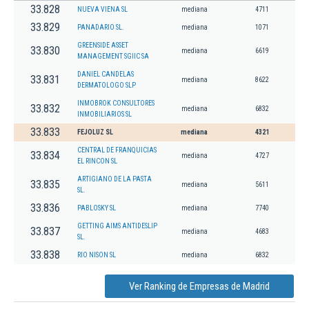
33.828
NUEVA VIENA SL
mediana
4711
33.829
PANADARIO SL.
mediana
1071
GREENSIDE ASSET
33.830
mediana
6619
MANAGEMENT SGIIC SA
DANIEL CANDELAS
33.831
mediana
8622
DERMATOLOGO SLP
INMOBROK CONSULTORES
33.832
mediana
6832
INMOBILIARIOS SL
33.833
FEJOLUZ SL
mediana
4321
CENTRAL DE FRANQUICIAS
33.834
mediana
4727
EL RINCON SL
ARTIGIANO DE LA PASTA
33.835
mediana
5611
SL.
33.836
PABLOSKY SL
mediana
7740
GETTING AIMS ANTIDESLIP
33.837
mediana
4683
SL.
33.838
RIO NISON SL
mediana
6832
Ver Ranking de Empresas de Madrid