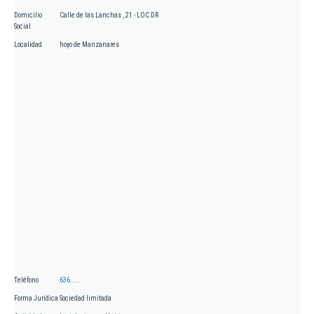
Domicilio
Calle de las Lanchas , 21 - LOC DR
Social
Localidad
hoyo de Manzanares
Teléfono
636.....
Forma Jurídica
Sociedad limitada