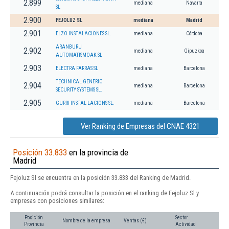
2.899
mediana
Navarra
SL
2.900
FEJOLUZ SL
mediana
Madrid
2.901
ELZO INSTALACIONES SL.
mediana
Córdoba
ARANBURU
2.902
mediana
Gipuzkoa
AUTOMATISMOAK SL
2.903
ELECTRA FARRAS SL
mediana
Barcelona
TECHNICAL GENERIC
2.904
mediana
Barcelona
SECURITY SYSTEMS SL.
2.905
GURRI INSTAL LACIONS SL.
mediana
Barcelona
Ver Ranking de Empresas del CNAE 4321
Posición 33.833
en la provincia de
Madrid
Fejoluz Sl se encuentra en la posición 33.833 del Ranking de Madrid.
A continuación podrá consultar la posición en el ranking de Fejoluz Sl y
empresas con posiciones similares:
Posición
Sector
Nombre de la empresa
Ventas (€)
Provincia
Actividad