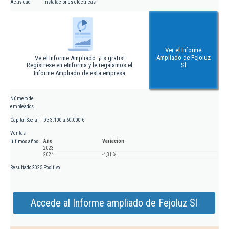
Actividad
Instalaciones eléctricas
Ver el Informe
Ampliado de Fejoluz
Ve el Informe Ampliado. ¡Es gratis!
Regístrese en eInforma y le regalamos el
Sl
Informe Ampliado de esta empresa
Número de
empleados
Capital Social
De 3.100 a 60.000 €
Ventas
Año
Variación
últimos años
2023
2024
-4,31 %
Resultado 2025
Positivo
Accede al Informe ampliado de Fejoluz Sl