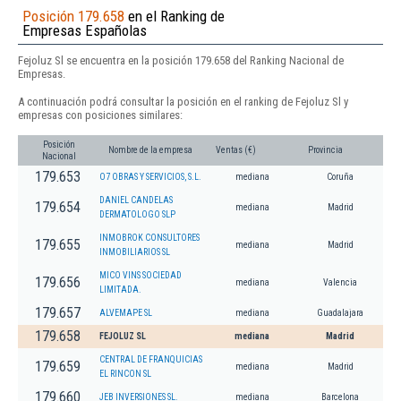
Posición 179.658
en el Ranking de
Empresas Españolas
Fejoluz Sl se encuentra en la posición 179.658 del Ranking Nacional de
Empresas.
A continuación podrá consultar la posición en el ranking de Fejoluz Sl y
empresas con posiciones similares:
Posición
Nombre de la empresa
Ventas (€)
Provincia
Nacional
179.653
O7 OBRAS Y SERVICIOS, S.L.
mediana
Coruña
DANIEL CANDELAS
179.654
mediana
Madrid
DERMATOLOGO SLP
INMOBROK CONSULTORES
179.655
mediana
Madrid
INMOBILIARIOS SL
MICO VINS SOCIEDAD
179.656
mediana
Valencia
LIMITADA.
179.657
ALVEMAPE SL
mediana
Guadalajara
179.658
FEJOLUZ SL
mediana
Madrid
CENTRAL DE FRANQUICIAS
179.659
mediana
Madrid
EL RINCON SL
179.660
JEB INVERSIONES SL.
mediana
Barcelona