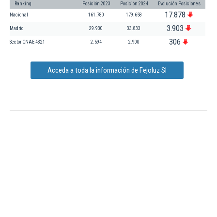
Ranking
Posición 2023
Posición 2024
Evolución Posiciones
17.878
Nacional
161.780
179.658
3.903
Madrid
29.930
33.833
306
Sector CNAE 4321
2.594
2.900
Acceda a toda la información de Fejoluz Sl