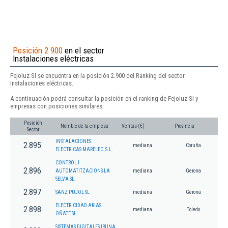
Posición 2.900
en el sector
Instalaciones eléctricas
Fejoluz Sl se encuentra en la posición 2.900 del Ranking del sector
Instalaciones eléctricas.
A continuación podrá consultar la posición en el ranking de Fejoluz Sl y
empresas con posiciones similares:
Posición
Nombre de la empresa
Ventas (€)
Provincia
Sector
INSTALACIONES
2.895
mediana
Coruña
ELECTRICAS MARELEC, S.L.
CONTROL I
2.896
AUTOMATITZACIONS LA
mediana
Gerona
SELVA SL
2.897
SANZ PUJOL SL
mediana
Gerona
ELECTRICIDAD ARIAS
2.898
mediana
Toledo
OÑATE SL
SISTEMAS DIGITALES IRUNA