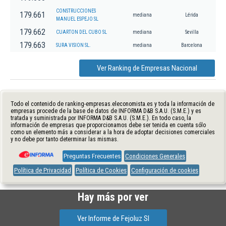
CONSTRUCCIONES
179.661
mediana
Lérida
MANUEL ESPEJO SL
179.662
CUARTON DEL CUBO SL
mediana
Sevilla
179.663
SURA VISION SL.
mediana
Barcelona
Ver Ranking de Empresas Nacional
Todo el contenido de ranking-empresas.eleconomista.es y toda la información de
empresas procede de la base de datos de INFORMA D&B S.A.U. (S.M.E.) y es
tratada y suministrada por INFORMA D&B S.A.U. (S.M.E.). En todo caso, la
información de empresas que proporcionamos debe ser tenida en cuenta sólo
como un elemento más a considerar a la hora de adoptar decisiones comerciales
y no debe por tanto determinar las mismas.
Preguntas Frecuentes
Condiciones Generales
Política de Privacidad
Política de Cookies
Configuración de cookies
Hay más por ver
Ver Informe de Fejoluz Sl