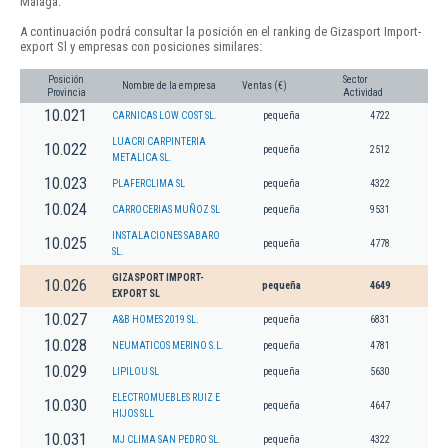
Málaga.
A continuación podrá consultar la posición en el ranking de Gizasport Import-
export Sl y empresas con posiciones similares:
Posición
Sector
Nombre de la empresa
Ventas (€)
Provincia
Actividad
10.021
CARNICAS LOW COST SL.
pequeña
4722
LUACRI CARPINTERIA
10.022
pequeña
2512
METALICA SL.
10.023
PLAFERCLIMA SL
pequeña
4322
10.024
CARROCERIAS MUÑOZ SL
pequeña
9531
INSTALACIONES SABARO
10.025
pequeña
4778
SL.
GIZASPORT IMPORT-
10.026
pequeña
4649
EXPORT SL
10.027
A&B HOMES 2019 SL.
pequeña
6831
10.028
NEUMATICOS MERINO S.L.
pequeña
4781
10.029
LIPILOU SL
pequeña
5630
ELECTROMUEBLES RUIZ E
10.030
pequeña
4647
HIJOS SLL
10.031
MJ CLIMA SAN PEDRO SL.
pequeña
4322