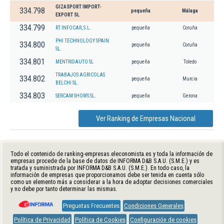
GIZASPORT IMPORT-
334.798
pequeña
Málaga
EXPORT SL
334.799
RT INFOCAR, S.L.
pequeña
Coruña
PHI TECHNOLOGY SPAIN
334.800
pequeña
Coruña
SL.
334.801
MENTRIDAUTO SL
pequeña
Toledo
TRABAJOS AGRICOLAS
334.802
pequeña
Murcia
BELCHI SL.
334.803
SERCAM SHOWS SL.
pequeña
Gerona
Ver Ranking de Empresas Nacional
Todo el contenido de ranking-empresas.eleconomista.es y toda la información de
empresas procede de la base de datos de INFORMA D&B S.A.U. (S.M.E.) y es
tratada y suministrada por INFORMA D&B S.A.U. (S.M.E.). En todo caso, la
información de empresas que proporcionamos debe ser tenida en cuenta sólo
como un elemento más a considerar a la hora de adoptar decisiones comerciales
y no debe por tanto determinar las mismas.
Preguntas Frecuentes
Condiciones Generales
Política de Privacidad
Política de Cookies
Configuración de cookies