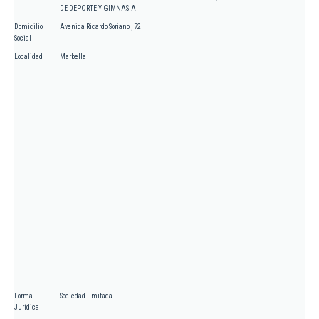
DE DEPORTE Y GIMNASIA
Domicilio
Avenida Ricardo Soriano , 72
Social
Localidad
Marbella
Forma
Sociedad limitada
Jurídica