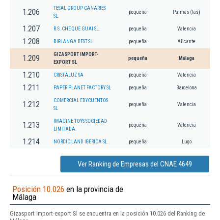
TESAL GROUP CANARIES
1.206
pequeña
Palmas (las)
SL.
1.207
R.S. CHE QUE GUAI SL.
pequeña
Valencia
1.208
BIRLANGA BEST SL.
pequeña
Alicante
GIZASPORT IMPORT-
1.209
pequeña
Málaga
EXPORT SL
1.210
CRISTALUZ SA
pequeña
Valencia
1.211
PAPER PLANET FACTORY SL
pequeña
Barcelona
COMERCIAL EDYCUENTOS
1.212
pequeña
Valencia
SL
IMAGINE TOYS SOCIEDAD
1.213
pequeña
Valencia
LIMITADA.
1.214
NORDIC LAND IBERICA SL.
pequeña
Lugo
Ver Ranking de Empresas del CNAE 4649
Posición 10.026
en la provincia de
Málaga
Gizasport Import-export Sl se encuentra en la posición 10.026 del Ranking de