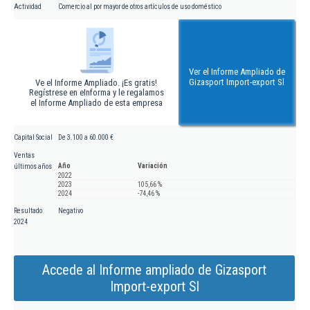
Actividad
Comercio al por mayor de otros artículos de uso doméstico
Ver el Informe Ampliado de
Gizasport Import-export Sl
Ve el Informe Ampliado. ¡Es gratis!
Regístrese en eInforma y le regalamos
el Informe Ampliado de esta empresa
Capital Social
De 3.100 a 60.000 €
Ventas
Año
Variación
últimos años
2022
2023
105,66 %
2024
-74,46 %
Resultado
Negativo
2024
Accede al Informe ampliado de Gizasport
Import-export Sl