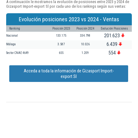
A continuación le mostramos la evolución de posiciones entre 2023 y 2024 de
Gizasport Import-export Sl por cada uno de los rankings según sus ventas:
Evolución posiciones 2023 vs 2024 - Ventas
Ranking
Posición 2023
Posición 2024
Evolución Posiciones
201.623
Nacional
133.175
334.798
6.439
Málaga
3.587
10.026
554
Sector CNAE 4649
655
1.209
Acceda a toda la información de Gizasport Import-
export Sl