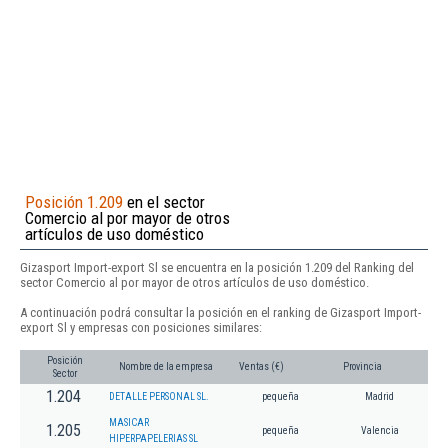
Posición 1.209
en el sector
Comercio al por mayor de otros
artículos de uso doméstico
Gizasport Import-export Sl se encuentra en la posición 1.209 del Ranking del
sector Comercio al por mayor de otros artículos de uso doméstico.
A continuación podrá consultar la posición en el ranking de Gizasport Import-
export Sl y empresas con posiciones similares:
Posición
Nombre de la empresa
Ventas (€)
Provincia
Sector
1.204
DETALLE PERSONAL SL.
pequeña
Madrid
MASICAR
1.205
pequeña
Valencia
HIPERPAPELERIAS SL