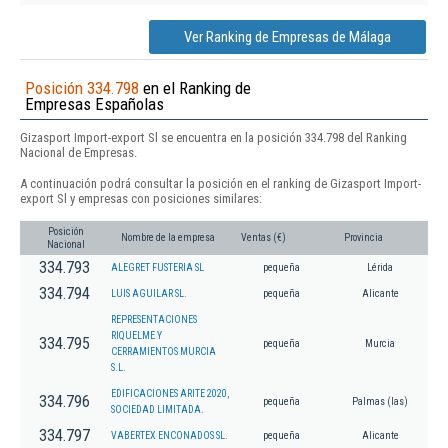
Ver Ranking de Empresas de Málaga
Posición 334.798
en el Ranking de
Empresas Españolas
Gizasport Import-export Sl se encuentra en la posición 334.798 del Ranking
Nacional de Empresas.
A continuación podrá consultar la posición en el ranking de Gizasport Import-
export Sl y empresas con posiciones similares:
Posición
Nombre de la empresa
Ventas (€)
Provincia
Nacional
334.793
ALEGRET FUSTERIA SL
pequeña
Lérida
334.794
LUIS AGUILAR SL.
pequeña
Alicante
REPRESENTACIONES
RIQUELME Y
334.795
pequeña
Murcia
CERRAMIENTOS MURCIA
S.L.
EDIFICACIONES ARITE 2020,
334.796
pequeña
Palmas (las)
SOCIEDAD LIMITADA.
334.797
VABERTEX ENCONADOS SL.
pequeña
Alicante