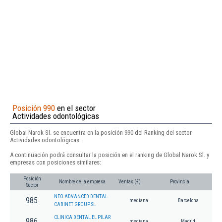
Posición 990
en el sector
Actividades odontológicas
Global Narok Sl. se encuentra en la posición 990 del Ranking del sector
Actividades odontológicas.
A continuación podrá consultar la posición en el ranking de Global Narok Sl. y
empresas con posiciones similares:
Posición
Nombre de la empresa
Ventas (€)
Provincia
Sector
NEO ADVANCED DENTAL
985
mediana
Barcelona
CABINET GROUP SL
CLINICA DENTAL EL PILAR
986
mediana
Madrid