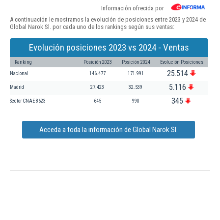
Información ofrecida por
A continuación le mostramos la evolución de posiciones entre 2023 y 2024 de
Global Narok Sl. por cada uno de los rankings según sus ventas:
Evolución posiciones 2023 vs 2024 - Ventas
Ranking
Posición 2023
Posición 2024
Evolución Posiciones
25.514
Nacional
146.477
171.991
5.116
Madrid
27.423
32.539
345
Sector CNAE 8623
645
990
Acceda a toda la información de Global Narok Sl.