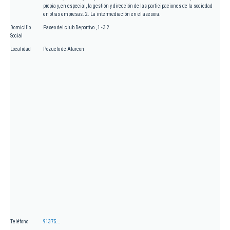
propia y, en especial, la gestión y dirección de las participaciones de la sociedad
en otras empresas. 2. La intermediación en el asesora.
Domicilio
Paseo del club Deportivo , 1 - 3 2
Social
Localidad
Pozuelo de Alarcon
Teléfono
91375...