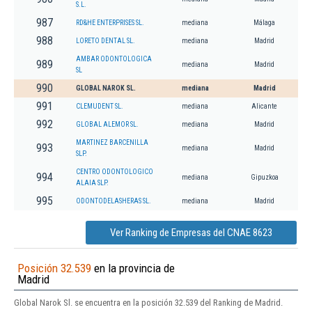
S.L.
987
RD&HE ENTERPRISES SL.
mediana
Málaga
988
LORETO DENTAL SL.
mediana
Madrid
AMBAR ODONTOLOGICA
989
mediana
Madrid
SL
990
GLOBAL NAROK SL.
mediana
Madrid
991
CLEMUDENT SL.
mediana
Alicante
992
GLOBAL ALEMOR SL.
mediana
Madrid
MARTINEZ BARCENILLA
993
mediana
Madrid
SLP.
CENTRO ODONTOLOGICO
994
mediana
Gipuzkoa
ALAIA SLP.
995
ODONTODELASHERAS SL.
mediana
Madrid
Ver Ranking de Empresas del CNAE 8623
Posición 32.539
en la provincia de
Madrid
Global Narok Sl. se encuentra en la posición 32.539 del Ranking de Madrid.