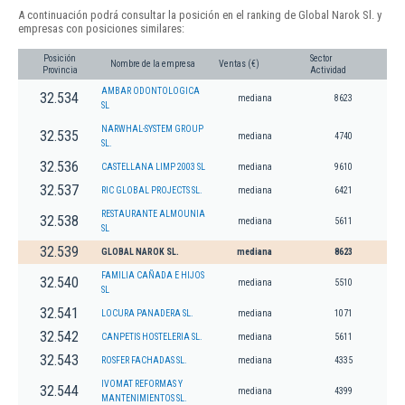
A continuación podrá consultar la posición en el ranking de Global Narok Sl. y
empresas con posiciones similares:
Posición
Sector
Nombre de la empresa
Ventas (€)
Provincia
Actividad
AMBAR ODONTOLOGICA
32.534
mediana
8623
SL
NARWHAL-SYSTEM GROUP
32.535
mediana
4740
SL.
32.536
CASTELLANA LIMP 2003 SL
mediana
9610
32.537
RIC GLOBAL PROJECTS SL.
mediana
6421
RESTAURANTE ALMOUNIA
32.538
mediana
5611
SL
32.539
GLOBAL NAROK SL.
mediana
8623
FAMILIA CAÑADA E HIJOS
32.540
mediana
5510
SL
32.541
LOCURA PANADERA SL.
mediana
1071
32.542
CANPETIS HOSTELERIA SL.
mediana
5611
32.543
ROSFER FACHADAS SL.
mediana
4335
IVOMAT REFORMAS Y
32.544
mediana
4399
MANTENIMIENTOS SL.