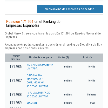
Ver Ranking de Empresas de Madrid
Posición 171.991
en el Ranking de
Empresas Españolas
Global Narok Sl. se encuentra en la posición 171.991 del Ranking Nacional de
Empresas.
A continuación podrá consultar la posición en el ranking de Global Narok Sl. y
empresas con posiciones similares:
Posición
Nombre de la empresa
Ventas (€)
Provincia
Nacional
MC MAQUEDA SOCIEDAD
171.986
mediana
Sevilla
LIMITADA.
AREA GLOBAL
TECNOLOGIA Y
171.987
mediana
Sevilla
COMUNICACION,
SOCIEDAD LIMITADA.
IMPULS ALIMENTACIO
171.988
mediana
Baleares
SOCIEDAD LIMITADA
171.989
VIAL 56 SL
mediana
Teruel