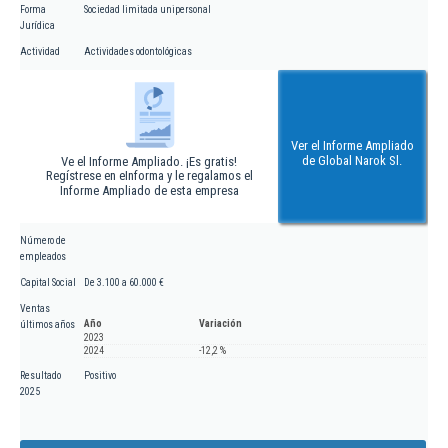
Forma
Sociedad limitada unipersonal
Jurídica
Actividad
Actividades odontológicas
Ver el Informe Ampliado
de Global Narok Sl.
Ve el Informe Ampliado. ¡Es gratis!
Regístrese en eInforma y le regalamos el
Informe Ampliado de esta empresa
Número de
empleados
Capital Social
De 3.100 a 60.000 €
Ventas
Año
Variación
últimos años
2023
2024
-12,2 %
Resultado
Positivo
2025