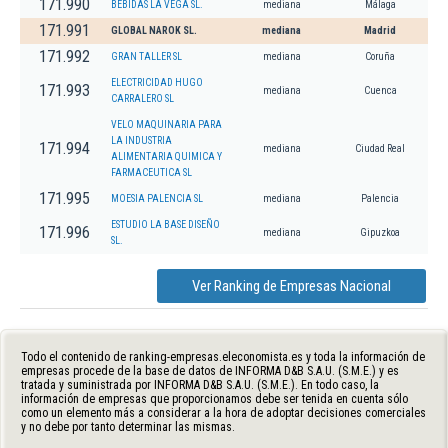
171.990
BEBIDAS LA VEGA SL.
mediana
Málaga
171.991
GLOBAL NAROK SL.
mediana
Madrid
171.992
GRAN TALLER SL
mediana
Coruña
ELECTRICIDAD HUGO
171.993
mediana
Cuenca
CARRALERO SL
VELO MAQUINARIA PARA
LA INDUSTRIA
171.994
mediana
Ciudad Real
ALIMENTARIA QUIMICA Y
FARMACEUTICA SL
171.995
MOESIA PALENCIA SL
mediana
Palencia
ESTUDIO LA BASE DISEÑO
171.996
mediana
Gipuzkoa
SL.
Ver Ranking de Empresas Nacional
Todo el contenido de ranking-empresas.eleconomista.es y toda la información de
empresas procede de la base de datos de INFORMA D&B S.A.U. (S.M.E.) y es
tratada y suministrada por INFORMA D&B S.A.U. (S.M.E.). En todo caso, la
información de empresas que proporcionamos debe ser tenida en cuenta sólo
como un elemento más a considerar a la hora de adoptar decisiones comerciales
y no debe por tanto determinar las mismas.