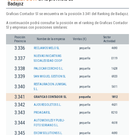
Badajoz
Graficas Contador Sl se encuentra en la posición 3.341 del Ranking de Badajoz.
A continuación podrá consultar la posición en el ranking de Graficas Contador
Sl y empresas con posiciones similares:
Posición
Sector
Nombre de la empresa
Ventas (€)
Provincia
Actividad
3.336
RECLAMOS MELO SL
pequeña
4690
NUEVAS INICIATIVAS
3.337
pequeña
0119
SOCIALES SDAD COOP
3.338
PALOCAR CORCHO S.L.
pequeña
1628
3.339
SAN MIGUEL GESTION SL
pequeña
6920
RESTAURACION JUMISAL
3.340
pequeña
5611
S.L.
3.341
GRAFICAS CONTADOR SL
pequeña
1812
3.342
AJOS REGOLETOS S.L.
pequeña
4631
3.343
PROAGAR SL
pequeña
8210
AUTOMOVILES Y PUBLI-
3.344
pequeña
4618
FOTO SORIANO S.L.
3.345
EXCIM SOLUTIONS S.L.
pequeña
4690