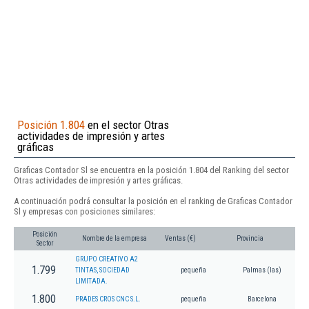
Posición 1.804
en el sector Otras
actividades de impresión y artes
gráficas
Graficas Contador Sl se encuentra en la posición 1.804 del Ranking del sector
Otras actividades de impresión y artes gráficas.
A continuación podrá consultar la posición en el ranking de Graficas Contador
Sl y empresas con posiciones similares:
Posición
Nombre de la empresa
Ventas (€)
Provincia
Sector
GRUPO CREATIVO A2
1.799
TINTAS, SOCIEDAD
pequeña
Palmas (las)
LIMITADA.
1.800
PRADES CROS CNC S.L.
pequeña
Barcelona