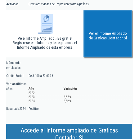
Actividad
Otras actividades de impresión y artes gráficas
Ver el Informe Ampliado
de Graficas Contador Sl
Ve el Informe Ampliado. ¡Es gratis!
Regístrese en eInforma y le regalamos el
Informe Ampliado de esta empresa
Número de
empleados
Capital Social
De 3.100 a 60.000 €
Ventas últimos
Año
Variación
años
2022
2023
6,87 %
2024
6,32 %
Resultado 2024
Positivo
Accede al Informe ampliado de Graficas
Contador Sl