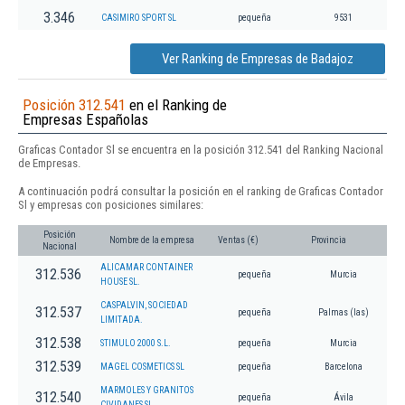
3.346
CASIMIRO SPORT SL
pequeña
9531
Ver Ranking de Empresas de Badajoz
Posición 312.541
en el Ranking de
Empresas Españolas
Graficas Contador Sl se encuentra en la posición 312.541 del Ranking Nacional
de Empresas.
A continuación podrá consultar la posición en el ranking de Graficas Contador
Sl y empresas con posiciones similares:
Posición
Nombre de la empresa
Ventas (€)
Provincia
Nacional
ALICAMAR CONTAINER
312.536
pequeña
Murcia
HOUSE SL.
CASPALVIN, SOCIEDAD
312.537
pequeña
Palmas (las)
LIMITADA.
312.538
STIMULO 2000 S.L.
pequeña
Murcia
312.539
MAGEL COSMETICS SL
pequeña
Barcelona
MARMOLES Y GRANITOS
312.540
pequeña
Ávila
CIVIDANES SL