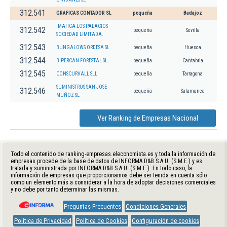
312.541
GRAFICAS CONTADOR SL
pequeña
Badajoz
IMATICA LOS PALACIOS
312.542
pequeña
Sevilla
SOCIEDAD LIMITADA.
312.543
BUNGALOWS ORDESA SL.
pequeña
Huesca
312.544
BIPERCAN FORESTAL SL.
pequeña
Cantabria
312.545
CONSCURVALL SLL
pequeña
Tarragona
SUMINISTROS SAN JOSE
312.546
pequeña
Salamanca
MUÑOZ SL
Ver Ranking de Empresas Nacional
Todo el contenido de ranking-empresas.eleconomista.es y toda la información de
empresas procede de la base de datos de INFORMA D&B S.A.U. (S.M.E.) y es
tratada y suministrada por INFORMA D&B S.A.U. (S.M.E.). En todo caso, la
información de empresas que proporcionamos debe ser tenida en cuenta sólo
como un elemento más a considerar a la hora de adoptar decisiones comerciales
y no debe por tanto determinar las mismas.
Preguntas Frecuentes
Condiciones Generales
Política de Privacidad
Política de Cookies
Configuración de cookies