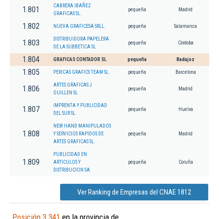
CABRERA IBAÑEZ
1.801
pequeña
Madrid
GRAFICAS SL.
1.802
NUEVA GRAFICESA SRLL.
pequeña
Salamanca
DISTRIBUIDORA PAPELERA
1.803
pequeña
Córdoba
DE LA SUBBETICA SL
1.804
GRAFICAS CONTADOR SL
pequeña
Badajoz
1.805
PERICAS GRAFICS TEAM SL.
pequeña
Barcelona
ARTES GRAFICAS J
1.806
pequeña
Madrid
GUILLEN SL
IMPRENTA Y PUBLICIDAD
1.807
pequeña
Huelva
DEL SUR SL.
NEW HAND MANIPULADOS
1.808
Y SERVICIOS RAPIDOS DE
pequeña
Madrid
ARTES GRAFICAS SL.
PUBLICIDAD EN
1.809
ARTICULOS Y
pequeña
Coruña
DISTRIBUCION SA
Ver Ranking de Empresas del CNAE 1812
Posición 3.341
en la provincia de