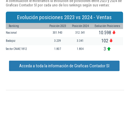
A continuación le mostramos la evolución de posiciones entre 2023 y 2024 de
Graficas Contador Sl por cada uno de los rankings según sus ventas:
Evolución posiciones 2023 vs 2024 - Ventas
Ranking
Posición 2023
Posición 2024
Evolución Posiciones
10.598
Nacional
301.943
312.541
102
Badajoz
3.239
3.341
3
Sector CNAE 1812
1.807
1.804
Acceda a toda la información de Graficas Contador Sl