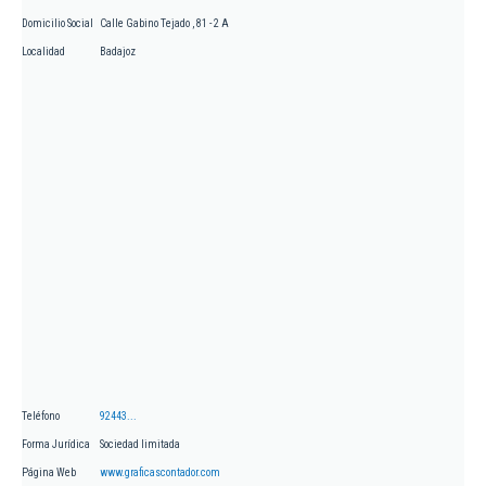
Domicilio Social
Calle Gabino Tejado , 81 - 2 A
Localidad
Badajoz
Teléfono
92443...
Forma Jurídica
Sociedad limitada
Página Web
www.graficascontador.com