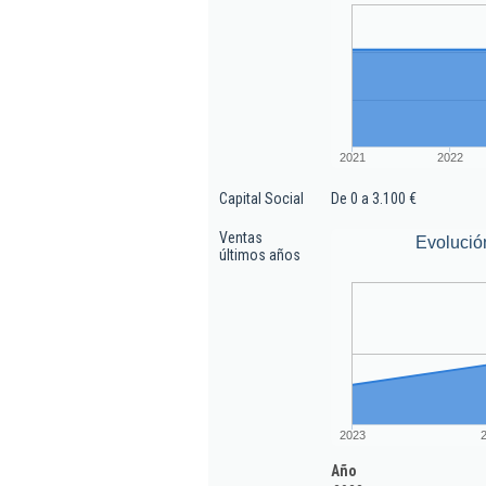
2021
2022
Capital Social
De 0 a 3.100 €
Ventas
Evolució
últimos años
2023
Año