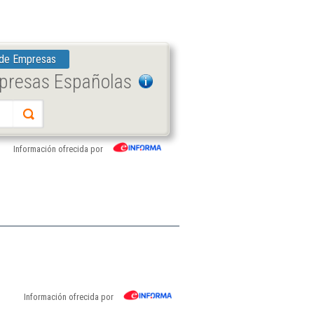
 de Empresas
mpresas Españolas
Información ofrecida por
Información ofrecida por