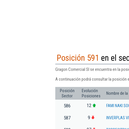
Posición 591
en el sec
Gragon Comercial Sl se encuentra en la posic
A continuación podrá consultar la posición 
Posición
Evolución
Nombre de la
Sector
Posiciones
12
586
FAMI NAKI SO
9
587
INVERPLAS VI