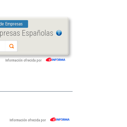
 de Empresas
mpresas Españolas
Información ofrecida por
Información ofrecida por