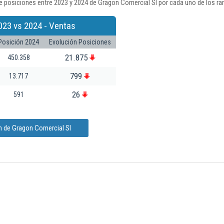
 posiciones entre 2023 y 2024 de Gragon Comercial Sl por cada uno de los ra
023 vs 2024 - Ventas
Posición 2024
Evolución Posiciones
21.875
450.358
799
13.717
26
591
n de Gragon Comercial Sl