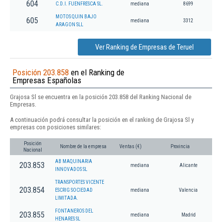
604
C.D.I. FUENFRESCA SL.
mediana
8699
MOTOS QUIN BAJO
605
mediana
3312
ARAGON SLL
Ver Ranking de Empresas de Teruel
Posición 203.858
en el Ranking de
Empresas Españolas
Grajosa Sl se encuentra en la posición 203.858 del Ranking Nacional de
Empresas.
A continuación podrá consultar la posición en el ranking de Grajosa Sl y
empresas con posiciones similares:
Posición
Nombre de la empresa
Ventas (€)
Provincia
Nacional
AB MAQUINARIA
203.853
mediana
Alicante
INNOVADOS SL
TRANSPORTES VICENTE
203.854
ESCRIG SOCIEDAD
mediana
Valencia
LIMITADA.
FONTANEROS DEL
203.855
mediana
Madrid
HENARES SL