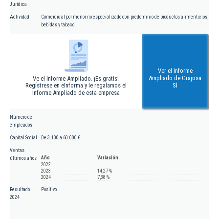
Jurídica
Actividad
Comercio al por menor no especializado con predominio de productos alimenticios,
bebidas y tabaco
Ver el Informe
Ampliado de Grajosa
Ve el Informe Ampliado. ¡Es gratis!
Regístrese en eInforma y le regalamos el
Sl
Informe Ampliado de esta empresa
Número de
empleados
Capital Social
De 3.100 a 60.000 €
Ventas
Año
Variación
últimos años
2022
2023
14,27 %
2024
7,38 %
Resultado
Positivo
2024