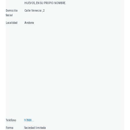
HUEVOS, EN SU PROPIO NOMBRE.
Domicilio
Calle Venecia , 2
Social
Localidad
Andorra
Teléfono
97888...
Forma
Sociedad limitada