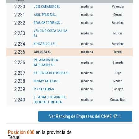
2.230
JOSE CABAÑERO SL
mediana
Valencia
2.231
AGILITYS 2022 SL.
mediana
Gerona
2.232
FRAUCA TORRENS S.L.
mediana
Barcelona
VENDING COSTA CALIDA
2.233
mediana
Murcia
S.L.
2.234
XINGTAI 2011 SL
mediana
Barcelona
2.235
GRAJOSA SL
mediana
Teruel
PALADARES DE LA
2.236
mediana
Granada
ALPUJARRA SL
2.237
LA TIENDA DE FERREIRA SL.
mediana
Lugo
2.238
BINARY TALENTS SL.
mediana
Madrid
2.239
PIZZAZAFRA SL
mediana
Badajoz
EL REGALO DE MONTIEL,
2.240
mediana
Ciudad Real
SOCIEDAD LIMITADA.
Ver Ranking de Empresas del CNAE 4711
Posición 600
en la provincia de
Teruel