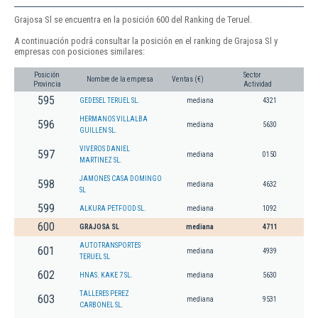
Grajosa Sl se encuentra en la posición 600 del Ranking de Teruel.
A continuación podrá consultar la posición en el ranking de Grajosa Sl y
empresas con posiciones similares:
Posición
Sector
Nombre de la empresa
Ventas (€)
Provincia
Actividad
595
GEDESEL TERUEL SL.
mediana
4321
HERMANOS VILLALBA
596
mediana
5630
GUILLEN SL.
VIVEROS DANIEL
597
mediana
0150
MARTINEZ SL.
JAMONES CASA DOMINGO
598
mediana
4632
SL
599
ALKURA PETFOOD SL.
mediana
1092
600
GRAJOSA SL
mediana
4711
AUTOTRANSPORTES
601
mediana
4939
TERUEL SL
602
HNAS. KAKE 7 SL.
mediana
5630
TALLERES PEREZ
603
mediana
9531
CARBONEL SL.