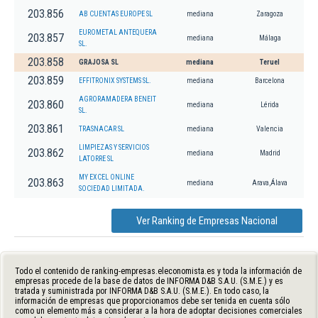
203.856
AB CUENTAS EUROPE SL
mediana
Zaragoza
EUROMETAL ANTEQUERA
203.857
mediana
Málaga
SL.
203.858
GRAJOSA SL
mediana
Teruel
203.859
EFFITRONIX SYSTEMS SL.
mediana
Barcelona
AGRORAMADERA BENEIT
203.860
mediana
Lérida
SL.
203.861
TRASNACAR SL
mediana
Valencia
LIMPIEZAS Y SERVICIOS
203.862
mediana
Madrid
LATORRE SL
MY EXCEL ONLINE
203.863
mediana
Arava,Álava
SOCIEDAD LIMITADA.
Ver Ranking de Empresas Nacional
Todo el contenido de ranking-empresas.eleconomista.es y toda la información de
empresas procede de la base de datos de INFORMA D&B S.A.U. (S.M.E.) y es
tratada y suministrada por INFORMA D&B S.A.U. (S.M.E.). En todo caso, la
información de empresas que proporcionamos debe ser tenida en cuenta sólo
como un elemento más a considerar a la hora de adoptar decisiones comerciales