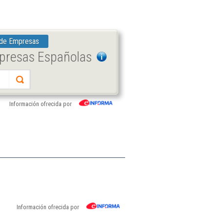
 de Empresas
mpresas Españolas
Información ofrecida por
Información ofrecida por