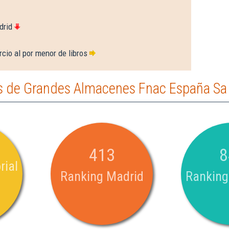
drid
cio al por menor de libros
s de Grandes Almacenes Fnac España Sa
413
8
rial
Ranking Madrid
Ranking