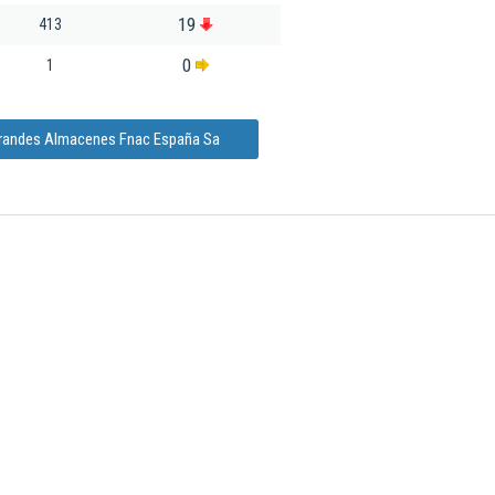
19
413
0
1
Grandes Almacenes Fnac España Sa