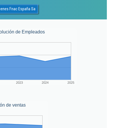
cenes Fnac España Sa
olución de Empleados
2023
2024
2025
ón de ventas