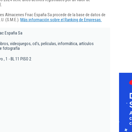
€.
des Almacenes Fnac España Sa procede de la base de datos de
U. (S.M.E.).
Más información sobre el Ranking de Empresas.
ac España Sa
bros, videojuegos, cd's, películas, informática, artículos
e fotografía
o , 1 - BL 11 PISO 2