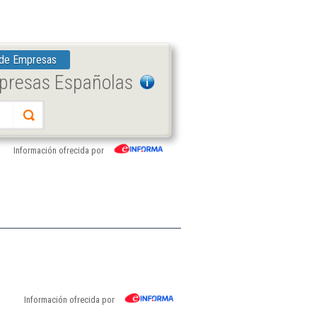
 de Empresas
mpresas Españolas
Información ofrecida por
Información ofrecida por