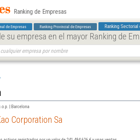
Ranking de Empresas
Ranking Sectorial
nal de Empresas
Ranking Provincial de Empresas
 de su empresa en el mayor Ranking de E
a
a
.o.p. | Barcelona
Kao Corporation Sa
s activos registrados por un valor de 241.494.626 € y unas ventas