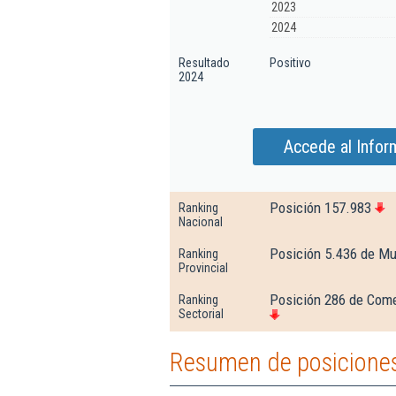
2023
2024
Resultado
Positivo
2024
Accede al Infor
Posición 157.983
Ranking
Nacional
Posición 5.436 de Mu
Ranking
Provincial
Posición 286 de Come
Ranking
Sectorial
Resumen de posiciones