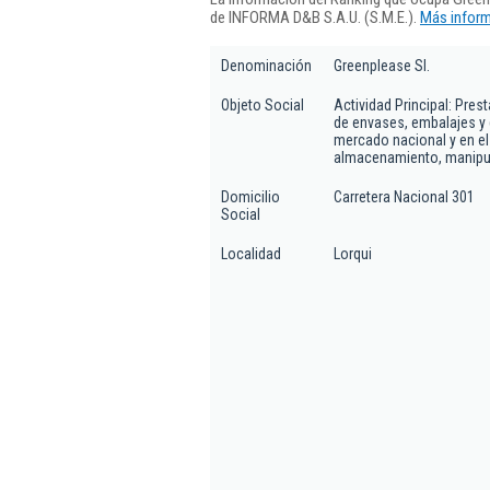
de INFORMA D&B S.A.U. (S.M.E.).
Más inform
Denominación
Greenplease Sl.
Objeto Social
Actividad Principal: Pres
de envases, embalajes y 
mercado nacional y en el
almacenamiento, manipul
Domicilio
Carretera Nacional 301
Social
Localidad
Lorqui