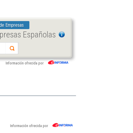
 de Empresas
mpresas Españolas
Información ofrecida por
Información ofrecida por