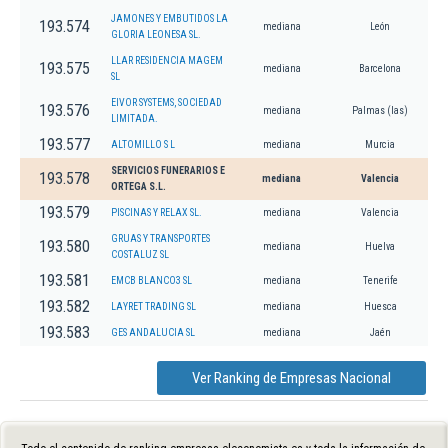
JAMONES Y EMBUTIDOS LA
193.574
mediana
León
GLORIA LEONESA SL.
LLAR RESIDENCIA MAGEM
193.575
mediana
Barcelona
SL
EIVOR SYSTEMS, SOCIEDAD
193.576
mediana
Palmas (las)
LIMITADA.
193.577
ALTOMILLO S L
mediana
Murcia
SERVICIOS FUNERARIOS E
193.578
mediana
Valencia
ORTEGA S.L.
193.579
PISCINAS Y RELAX SL.
mediana
Valencia
GRUAS Y TRANSPORTES
193.580
mediana
Huelva
COSTALUZ SL
193.581
EMCB BLANCO3 SL
mediana
Tenerife
193.582
LAYRET TRADING SL
mediana
Huesca
193.583
GES ANDALUCIA SL
mediana
Jaén
Ver Ranking de Empresas Nacional