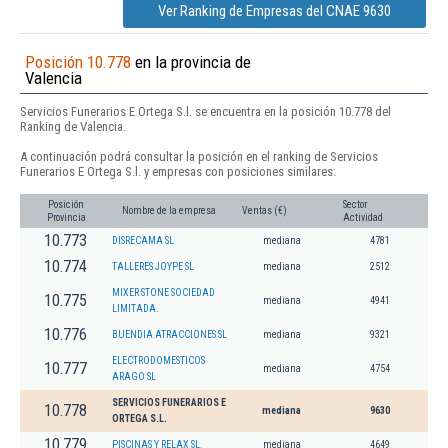
Ver Ranking de Empresas del CNAE 9630
Posición 10.778
en la provincia de
Valencia
Servicios Funerarios E Ortega S.l. se encuentra en la posición 10.778 del
Ranking de Valencia.
A continuación podrá consultar la posición en el ranking de Servicios
Funerarios E Ortega S.l. y empresas con posiciones similares:
Posición
Sector
Nombre de la empresa
Ventas (€)
Provincia
Actividad
10.773
DISRECAMA SL
mediana
4781
10.774
TALLERES JOYPE SL
mediana
2512
MIXER STONE SOCIEDAD
10.775
mediana
4941
LIMITADA.
10.776
BUENDIA ATRACCIONES SL
mediana
9321
ELECTRODOMESTICOS
10.777
mediana
4754
ARAGO SL
SERVICIOS FUNERARIOS E
10.778
mediana
9630
ORTEGA S.L.
10.779
PISCINAS Y RELAX SL.
mediana
4649