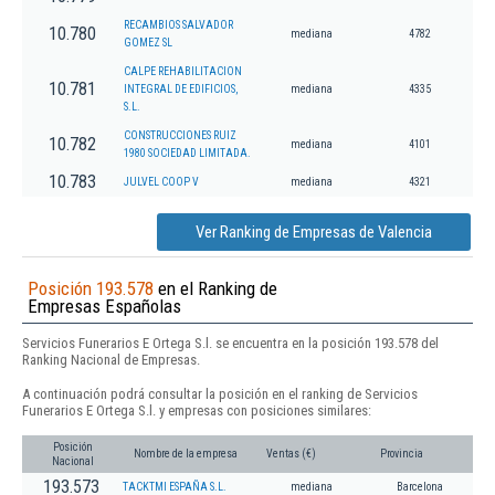
RECAMBIOS SALVADOR
10.780
mediana
4782
GOMEZ SL
CALPE REHABILITACION
10.781
INTEGRAL DE EDIFICIOS,
mediana
4335
S.L.
CONSTRUCCIONES RUIZ
10.782
mediana
4101
1980 SOCIEDAD LIMITADA.
10.783
JULVEL COOP V
mediana
4321
Ver Ranking de Empresas de Valencia
Posición 193.578
en el Ranking de
Empresas Españolas
Servicios Funerarios E Ortega S.l. se encuentra en la posición 193.578 del
Ranking Nacional de Empresas.
A continuación podrá consultar la posición en el ranking de Servicios
Funerarios E Ortega S.l. y empresas con posiciones similares:
Posición
Nombre de la empresa
Ventas (€)
Provincia
Nacional
193.573
TACKTMI ESPAÑA S.L.
mediana
Barcelona