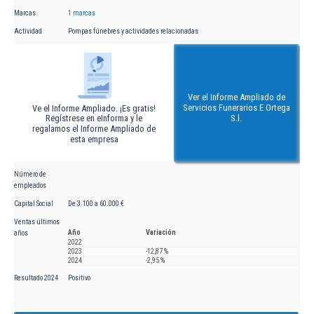
Marcas
1 marcas
Actividad
Pompas fúnebres y actividades relacionadas
Ver el Informe Ampliado de
Servicios Funerarios E Ortega
Ve el Informe Ampliado. ¡Es gratis!
Regístrese en eInforma y le
S.l.
regalamos el Informe Ampliado de
esta empresa
Número de
empleados
Capital Social
De 3.100 a 60.000 €
Ventas últimos
Año
Variación
años
2022
2023
-12,87 %
2024
-2,95 %
Resultado 2024
Positivo