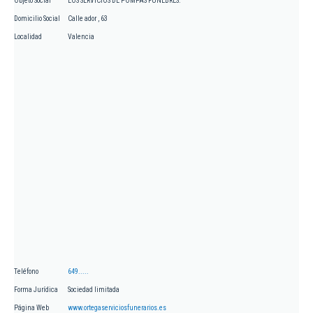
Objeto Social
LOS SERVICIOS DE POMPAS FUNEBRES.
Domicilio Social
Calle ador , 63
Localidad
Valencia
Teléfono
649.....
Forma Jurídica
Sociedad limitada
Página Web
www.ortegaserviciosfunerarios.es