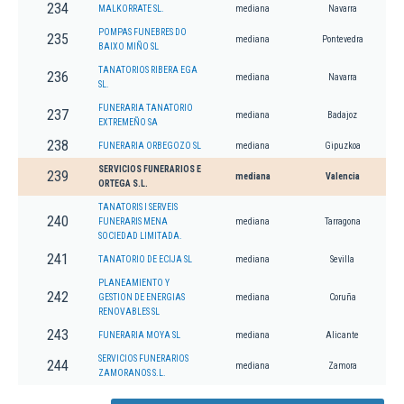
234
MALKORRATE SL.
mediana
Navarra
POMPAS FUNEBRES DO
235
mediana
Pontevedra
BAIXO MIÑO SL
TANATORIOS RIBERA EGA
236
mediana
Navarra
SL.
FUNERARIA TANATORIO
237
mediana
Badajoz
EXTREMEÑO SA
238
FUNERARIA ORBEGOZO SL
mediana
Gipuzkoa
SERVICIOS FUNERARIOS E
239
mediana
Valencia
ORTEGA S.L.
TANATORIS I SERVEIS
240
FUNERARIS MENA
mediana
Tarragona
SOCIEDAD LIMITADA.
241
TANATORIO DE ECIJA SL
mediana
Sevilla
PLANEAMIENTO Y
242
GESTION DE ENERGIAS
mediana
Coruña
RENOVABLES SL
243
FUNERARIA MOYA SL
mediana
Alicante
SERVICIOS FUNERARIOS
244
mediana
Zamora
ZAMORANOS S.L.