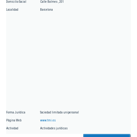
Domicilio Social
Calle Balmes , 201
Localidad
Barcelona
Forma Jurídica
Sociedad limitada unipersonal
Página Web
www.tmi.es
Actividad
Actividades jurídicas