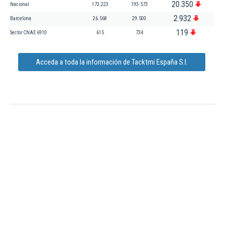
20.350
Nacional
173.223
193.573
2.932
Barcelona
26.568
29.500
119
Sector CNAE 6910
615
734
Acceda a toda la información de Tacktmi España S.l.