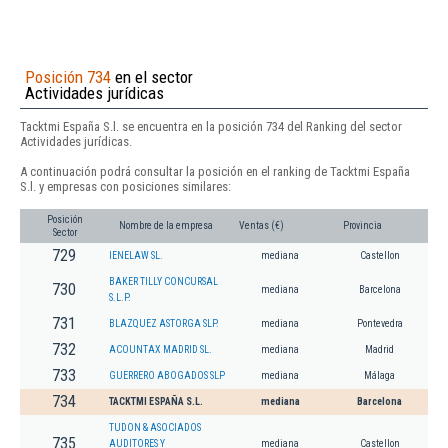
Posición 734
en el sector
Actividades jurídicas
Tacktmi España S.l. se encuentra en la posición 734 del Ranking del sector
Actividades jurídicas.
A continuación podrá consultar la posición en el ranking de Tacktmi España
S.l. y empresas con posiciones similares:
Posición
Nombre de la empresa
Ventas (€)
Provincia
Sector
729
IENELAW SL.
mediana
Castellon
BAKER TILLY CONCURSAL
730
mediana
Barcelona
S.L.P.
731
BLAZQUEZ ASTORGA SLP.
mediana
Pontevedra
732
ACOUNTAX MADRID SL.
mediana
Madrid
733
GUERRERO ABOGADOS SLP
mediana
Málaga
734
TACKTMI ESPAÑA S.L.
mediana
Barcelona
TUDON & ASOCIADOS
735
AUDITORES Y
mediana
Castellon