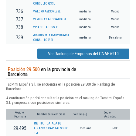
CONSULTORES SL
736
VAEDRO ASESORES SL.
mediana
Madrid
737
VERDEGAY ABOGADOS SL
mediana
Madrid
738
VP ABOGADOS SLP.
mediana
Madrid
ARC DESPATX D'ADVOCATS I
739
mediana
Barcelona
CONSULTORS SL
Ver Ranking de Empresas del CNAE 6910
Posición 29.500
en la provincia de
Barcelona
Tacktmi España S.l. se encuentra en la posición 29.500 del Ranking de
Barcelona.
A continuación podrá consultar la posición en el ranking de Tacktmi España
S.l. y empresas con posiciones similares:
Posición
Sector
Nombre de la empresa
Ventas (€)
Provincia
Actividad
INSTITUT CATALA DE
29.495
FINANCES CAPITAL SGEIC
mediana
6630
S.A.