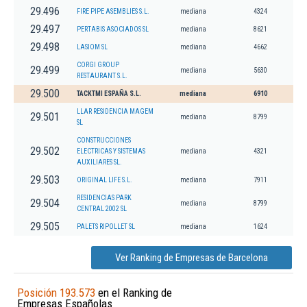
29.496
FIRE PIPE ASEMBLIES S.L.
mediana
4324
29.497
PERTABIS ASOCIADOS SL
mediana
8621
29.498
LASIOM SL
mediana
4662
CORGI GROUP
29.499
mediana
5630
RESTAURANT S.L.
29.500
TACKTMI ESPAÑA S.L.
mediana
6910
LLAR RESIDENCIA MAGEM
29.501
mediana
8799
SL
CONSTRUCCIONES
29.502
ELECTRICAS Y SISTEMAS
mediana
4321
AUXILIARES SL.
29.503
ORIGINAL LIFE S.L.
mediana
7911
RESIDENCIAS PARK
29.504
mediana
8799
CENTRAL 2002 SL
29.505
PALETS RIPOLLET SL
mediana
1624
Ver Ranking de Empresas de Barcelona
Posición 193.573
en el Ranking de
Empresas Españolas