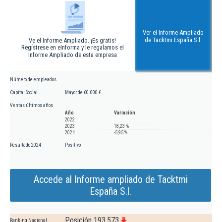
Ver el Informe Ampliado
de Tacktmi España S.l.
Ve el Informe Ampliado. ¡Es gratis!
Regístrese en eInforma y le regalamos el
Informe Ampliado de esta empresa
Número de empleados
Capital Social
Mayor de 60.000 €
Ventas últimos años
Año
Variación
2022
2023
18,23 %
2024
-5,95 %
Resultado 2024
Positivo
Accede al Informe ampliado de Tacktmi
España S.l.
Posición 193.573
Ranking Nacional