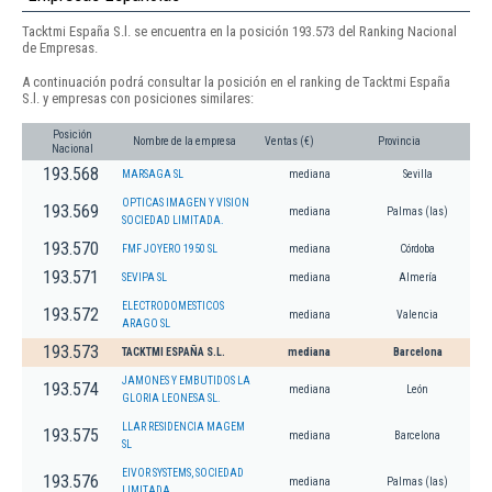
Tacktmi España S.l. se encuentra en la posición 193.573 del Ranking Nacional
de Empresas.
A continuación podrá consultar la posición en el ranking de Tacktmi España
S.l. y empresas con posiciones similares:
Posición
Nombre de la empresa
Ventas (€)
Provincia
Nacional
193.568
MARSAGA SL
mediana
Sevilla
OPTICAS IMAGEN Y VISION
193.569
mediana
Palmas (las)
SOCIEDAD LIMITADA.
193.570
FMF JOYERO 1950 SL
mediana
Córdoba
193.571
SEVIPA SL
mediana
Almería
ELECTRODOMESTICOS
193.572
mediana
Valencia
ARAGO SL
193.573
TACKTMI ESPAÑA S.L.
mediana
Barcelona
JAMONES Y EMBUTIDOS LA
193.574
mediana
León
GLORIA LEONESA SL.
LLAR RESIDENCIA MAGEM
193.575
mediana
Barcelona
SL
EIVOR SYSTEMS, SOCIEDAD
193.576
mediana
Palmas (las)
LIMITADA.