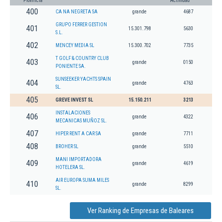
Provincia
Actividad
400
CA NA NEGRETA SA
grande
4687
GRUPO FERRER GESTION
401
15.301.798
5630
S.L.
402
MENCEY MEDIA SL
15.300.702
7735
T GOLF & COUNTRY CLUB
403
grande
0150
PONIENTE SA.
SUNSEEKER YACHTS SPAIN
404
grande
4763
SL.
405
GREVE INVEST SL
15.150.211
3213
INSTALACIONES
406
grande
4322
MECANICAS MUÑOZ SL.
407
HIPER RENT A CAR SA
grande
7711
408
BROHER SL
grande
5510
MANI IMPORTADORA
409
grande
4619
HOTELERA SL.
AIR EUROPA SUMA MILES
410
grande
8299
SL.
Ver Ranking de Empresas de Baleares