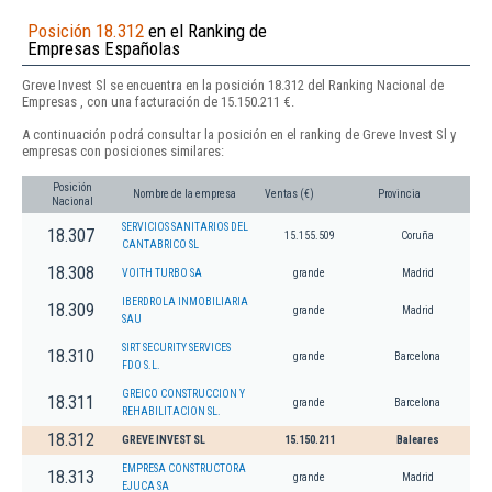
Posición 18.312
en el Ranking de
Empresas Españolas
Greve Invest Sl se encuentra en la posición 18.312 del Ranking Nacional de
Empresas , con una facturación de 15.150.211 €.
A continuación podrá consultar la posición en el ranking de Greve Invest Sl y
empresas con posiciones similares:
Posición
Nombre de la empresa
Ventas (€)
Provincia
Nacional
SERVICIOS SANITARIOS DEL
18.307
15.155.509
Coruña
CANTABRICO SL
18.308
VOITH TURBO SA
grande
Madrid
IBERDROLA INMOBILIARIA
18.309
grande
Madrid
SAU
SIRT SECURITY SERVICES
18.310
grande
Barcelona
FDO S.L.
GREICO CONSTRUCCION Y
18.311
grande
Barcelona
REHABILITACION SL.
18.312
GREVE INVEST SL
15.150.211
Baleares
EMPRESA CONSTRUCTORA
18.313
grande
Madrid
EJUCA SA