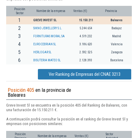
Posición
Nombre de la empresa
Ventas (€)
Provincia
Sector
1
GREVE INVEST SL
15.150.211
Baleares
2
SIKNO JEWELLERY S.L.
5.244.654
Badajoz
3
FORNITURAS MORAL SA
4.519.232
Madrid
4
EUROCEBRIAN SL
3.186.620
Valencia
5
HERLOGAR SL
2.592.525
Zaragoza
6
BISUTERIA MATEO SL
2.128.393
Barcelona
Ver Ranking de Empresas del CNAE 3213
Posición 405
en la provincia de
Baleares
Greve Invest Sl se encuentra en la posición 405 del Ranking de Baleares, con
una facturación de 15.150.211 €.
A continuación podrá consultar la posición en el ranking de Greve Invest Sl y
empresas con posiciones similares:
Posición
Sector
Nombre de la empresa
Ventas (€)