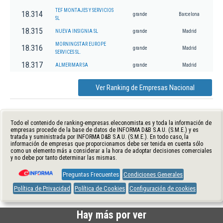
TEF MONTAJES Y SERVICIOS
18.314
grande
Barcelona
SL
18.315
NUEVA INSIGNIA SL
grande
Madrid
MORNINGSTAR EUROPE
18.316
grande
Madrid
SERVICES SL.
18.317
ALMERIMAR SA
grande
Madrid
Ver Ranking de Empresas Nacional
Todo el contenido de ranking-empresas.eleconomista.es y toda la información de
empresas procede de la base de datos de INFORMA D&B S.A.U. (S.M.E.) y es
tratada y suministrada por INFORMA D&B S.A.U. (S.M.E.). En todo caso, la
información de empresas que proporcionamos debe ser tenida en cuenta sólo
como un elemento más a considerar a la hora de adoptar decisiones comerciales
y no debe por tanto determinar las mismas.
Preguntas Frecuentes
Condiciones Generales
Política de Privacidad
Política de Cookies
Configuración de cookies
Hay más por ver