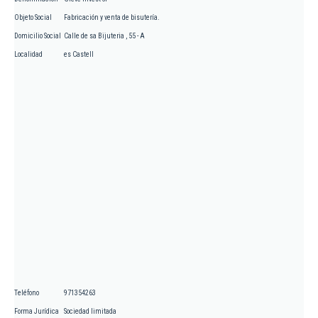
Objeto Social
Fabricación y venta de bisutería.
Domicilio Social
Calle de sa Bijuteria , 55 - A
Localidad
es Castell
Teléfono
971354263
Forma Jurídica
Sociedad limitada