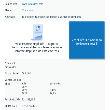
Página Web
www.vidal-vidal.com
Marcas
12 marcas
Actividad
Fabricación de artículos de bisutería y artículos similares
Ver el Informe Ampliado
de Greve Invest Sl
Ve el Informe Ampliado. ¡Es gratis!
Regístrese en eInforma y le regalamos el
Informe Ampliado de esta empresa
Número de
empleados
Capital Social
70.020 €
Ventas últimos
Año
Variación
años
2022
2023
3,49 %
2024
16,1 %
Resultado 2024
821.238,26 €
Ebitda 2024
1.442.769,40 €