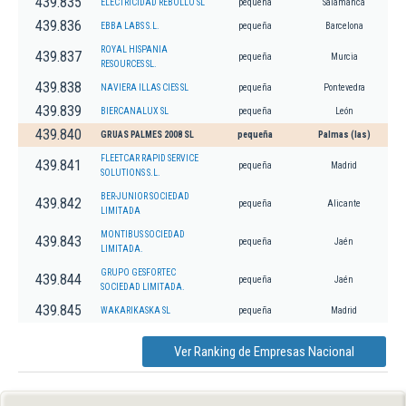
439.835
ELECTRICIDAD REBOLLO SL
pequeña
Salamanca
439.836
EBBA LABS S.L.
pequeña
Barcelona
ROYAL HISPANIA
439.837
pequeña
Murcia
RESOURCES SL.
439.838
NAVIERA ILLAS CIES SL
pequeña
Pontevedra
439.839
BIERCANALUX SL
pequeña
León
439.840
GRUAS PALMES 2008 SL
pequeña
Palmas (las)
FLEETCAR RAPID SERVICE
439.841
pequeña
Madrid
SOLUTIONS S.L.
BER-JUNIOR SOCIEDAD
439.842
pequeña
Alicante
LIMITADA
MONTIBUS SOCIEDAD
439.843
pequeña
Jaén
LIMITADA.
GRUPO GESFORTEC
439.844
pequeña
Jaén
SOCIEDAD LIMITADA.
439.845
WAKARIKASKA SL
pequeña
Madrid
Ver Ranking de Empresas Nacional