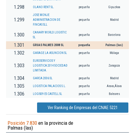
1.298
OLANO RENT SL.
pequeña
Gipuzkoa
JOSE MONJE
1.299
ADMINISTRACION DE
pequeña
Madrid
FINCAS SLL
CANARY WORLD LOGISTIC
1.300
pequeña
Barcelona
SL
1.301
GRUAS PALMES 2008 SL
pequeña
Palmas (las)
1.302
GARAGE LA ASUNCION SL
pequeña
Málaga
EUROSERVICIOS Y
1.303
LOGISTICA 2014 SOCIEDAD
pequeña
Zaragoza
LIMITADA.
1.304
GARCA 2006 SL
pequeña
Madrid
1.305
LOGISTICA PALACIOS S.L.
pequeña
Arava,Álava
1.306
LOGIS09 ES CASTELL SL
pequeña
Baleares
Ver Ranking de Empresas del CNAE 5221
Posición 7.830
en la provincia de
Palmas (las)