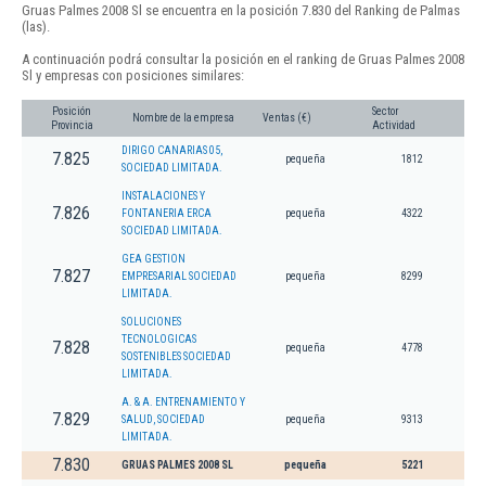
Gruas Palmes 2008 Sl se encuentra en la posición 7.830 del Ranking de Palmas
(las).
A continuación podrá consultar la posición en el ranking de Gruas Palmes 2008
Sl y empresas con posiciones similares:
Posición
Sector
Nombre de la empresa
Ventas (€)
Provincia
Actividad
DIRIGO CANARIAS 05,
7.825
pequeña
1812
SOCIEDAD LIMITADA.
INSTALACIONES Y
7.826
FONTANERIA ERCA
pequeña
4322
SOCIEDAD LIMITADA.
GEA GESTION
7.827
EMPRESARIAL SOCIEDAD
pequeña
8299
LIMITADA.
SOLUCIONES
TECNOLOGICAS
7.828
pequeña
4778
SOSTENIBLES SOCIEDAD
LIMITADA.
A. & A. ENTRENAMIENTO Y
7.829
SALUD, SOCIEDAD
pequeña
9313
LIMITADA.
7.830
GRUAS PALMES 2008 SL
pequeña
5221