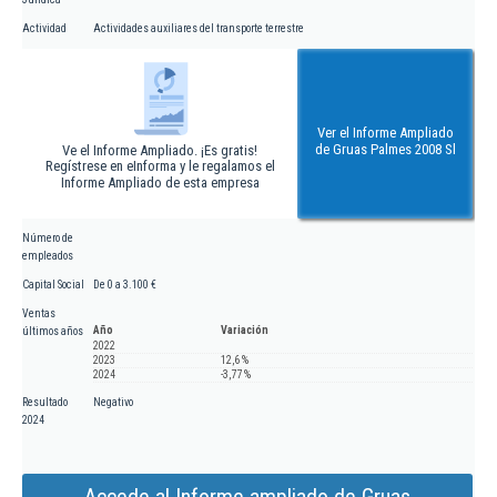
Actividad
Actividades auxiliares del transporte terrestre
Ver el Informe Ampliado
de Gruas Palmes 2008 Sl
Ve el Informe Ampliado. ¡Es gratis!
Regístrese en eInforma y le regalamos el
Informe Ampliado de esta empresa
Número de
empleados
Capital Social
De 0 a 3.100 €
Ventas
Año
Variación
últimos años
2022
2023
12,6 %
2024
-3,77 %
Resultado
Negativo
2024