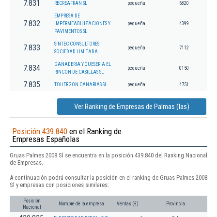
7.831
RECREAFRAN SL
pequeña
6820
EMPRESA DE
7.832
IMPERMEABILIZACIONES Y
pequeña
4399
PAVIMENTOS SL
SINTEC CONSULTORES
7.833
pequeña
7112
SOCIEDAD LIMITADA.
GANADERIA Y QUESERIA EL
7.834
pequeña
0150
RINCON DE CASILLAS SL
7.835
TOHERGON CANARIAS SL
pequeña
4751
Ver Ranking de Empresas de Palmas (las)
Posición 439.840
en el Ranking de
Empresas Españolas
Gruas Palmes 2008 Sl se encuentra en la posición 439.840 del Ranking Nacional
de Empresas.
A continuación podrá consultar la posición en el ranking de Gruas Palmes 2008
Sl y empresas con posiciones similares:
Posición
Nombre de la empresa
Ventas (€)
Provincia
Nacional