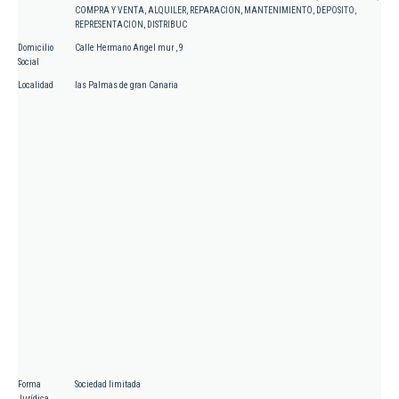
COMPRA Y VENTA, ALQUILER, REPARACION, MANTENIMIENTO, DEPOSITO,
REPRESENTACION, DISTRIBUC
Domicilio
Calle Hermano Angel mur , 9
Social
Localidad
las Palmas de gran Canaria
Forma
Sociedad limitada
Jurídica