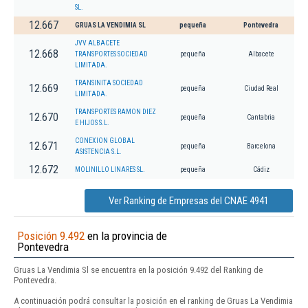
SL.
12.667
GRUAS LA VENDIMIA SL
pequeña
Pontevedra
JVV ALBACETE
12.668
TRANSPORTES SOCIEDAD
pequeña
Albacete
LIMITADA.
TRANSINITA SOCIEDAD
12.669
pequeña
Ciudad Real
LIMITADA.
TRANSPORTES RAMON DIEZ
12.670
pequeña
Cantabria
E HIJOS S.L.
CONEXION GLOBAL
12.671
pequeña
Barcelona
ASISTENCIA S.L.
12.672
MOLINILLO LINARES SL.
pequeña
Cádiz
Ver Ranking de Empresas del CNAE 4941
Posición 9.492
en la provincia de
Pontevedra
Gruas La Vendimia Sl se encuentra en la posición 9.492 del Ranking de
Pontevedra.
A continuación podrá consultar la posición en el ranking de Gruas La Vendimia