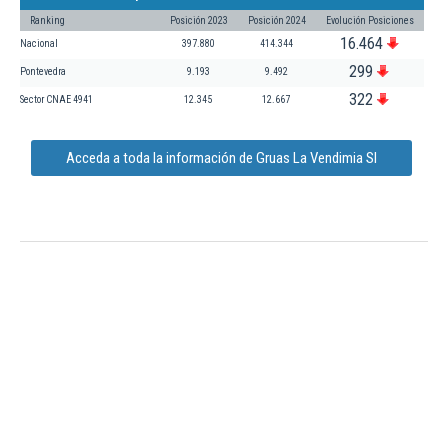
Ranking
Posición 2023
Posición 2024
Evolución Posiciones
16.464
Nacional
397.880
414.344
299
Pontevedra
9.193
9.492
322
Sector CNAE 4941
12.345
12.667
Acceda a toda la información de Gruas La Vendimia Sl