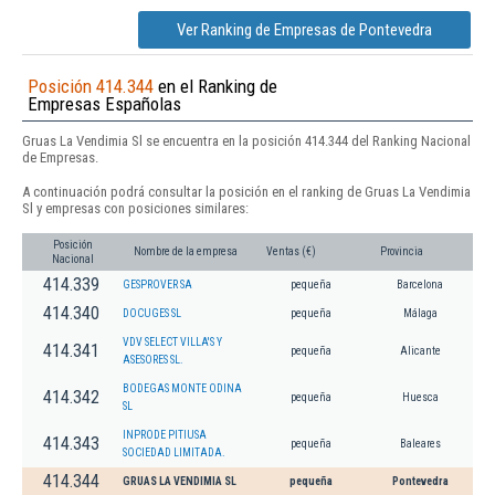
Ver Ranking de Empresas de Pontevedra
Posición 414.344
en el Ranking de
Empresas Españolas
Gruas La Vendimia Sl se encuentra en la posición 414.344 del Ranking Nacional
de Empresas.
A continuación podrá consultar la posición en el ranking de Gruas La Vendimia
Sl y empresas con posiciones similares:
Posición
Nombre de la empresa
Ventas (€)
Provincia
Nacional
414.339
GESPROVER SA
pequeña
Barcelona
414.340
DOCUGES SL
pequeña
Málaga
VDV SELECT VILLA'S Y
414.341
pequeña
Alicante
ASESORES SL.
BODEGAS MONTE ODINA
414.342
pequeña
Huesca
SL
INPRODE PITIUSA
414.343
pequeña
Baleares
SOCIEDAD LIMITADA.
414.344
GRUAS LA VENDIMIA SL
pequeña
Pontevedra