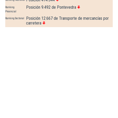
Posición 9.492 de Pontevedra
Ranking
Provincial
Posición 12.667 de Transporte de mercancías por
Ranking Sectorial
carretera