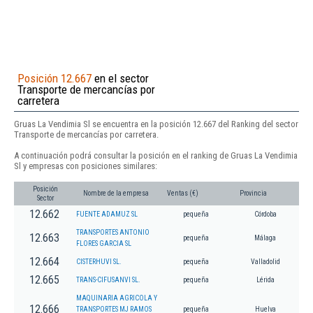
Posición 12.667
en el sector
Transporte de mercancías por
carretera
Gruas La Vendimia Sl se encuentra en la posición 12.667 del Ranking del sector
Transporte de mercancías por carretera.
A continuación podrá consultar la posición en el ranking de Gruas La Vendimia
Sl y empresas con posiciones similares:
Posición
Nombre de la empresa
Ventas (€)
Provincia
Sector
12.662
FUENTE ADAMUZ SL
pequeña
Córdoba
TRANSPORTES ANTONIO
12.663
pequeña
Málaga
FLORES GARCIA SL
12.664
CISTERHUVI SL.
pequeña
Valladolid
12.665
TRANS-CIFUSANVI SL.
pequeña
Lérida
MAQUINARIA AGRICOLA Y
12.666
TRANSPORTES MJ RAMOS
pequeña
Huelva