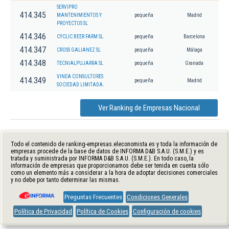
SERVIPRO
414.345
MANTENIMIENTOS Y
pequeña
Madrid
PROYECTOS SL
414.346
CYCLIC BEER FARM SL.
pequeña
Barcelona
414.347
CROSS GALIANEZ SL
pequeña
Málaga
414.348
TECNIALPUJARRA SL
pequeña
Granada
VINEA CONSULTORES
414.349
pequeña
Madrid
SOCIEDAD LIMITADA.
Ver Ranking de Empresas Nacional
Todo el contenido de ranking-empresas.eleconomista.es y toda la información de
empresas procede de la base de datos de INFORMA D&B S.A.U. (S.M.E.) y es
tratada y suministrada por INFORMA D&B S.A.U. (S.M.E.). En todo caso, la
información de empresas que proporcionamos debe ser tenida en cuenta sólo
como un elemento más a considerar a la hora de adoptar decisiones comerciales
y no debe por tanto determinar las mismas.
Preguntas Frecuentes
Condiciones Generales
Política de Privacidad
Política de Cookies
Configuración de cookies