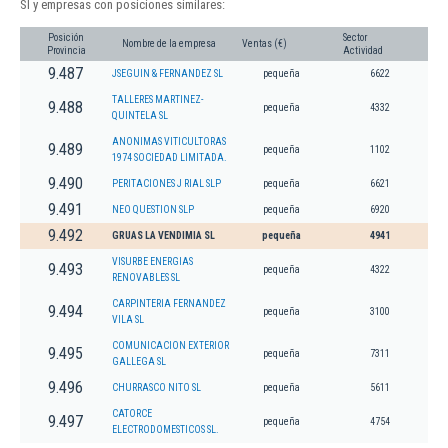
Sl y empresas con posiciones similares:
Posición
Sector
Nombre de la empresa
Ventas (€)
Provincia
Actividad
9.487
JSEGUIN & FERNANDEZ SL
pequeña
6622
TALLERES MARTINEZ-
9.488
pequeña
4332
QUINTELA SL
ANONIMAS VITICULTORAS
9.489
pequeña
1102
1974 SOCIEDAD LIMITADA.
9.490
PERITACIONES J RIAL SLP
pequeña
6621
9.491
NEO QUESTION SLP
pequeña
6920
9.492
GRUAS LA VENDIMIA SL
pequeña
4941
VISURBE ENERGIAS
9.493
pequeña
4322
RENOVABLES SL
CARPINTERIA FERNANDEZ
9.494
pequeña
3100
VILA SL
COMUNICACION EXTERIOR
9.495
pequeña
7311
GALLEGA SL
9.496
CHURRASCO NITO SL
pequeña
5611
CATORCE
9.497
pequeña
4754
ELECTRODOMESTICOS SL.