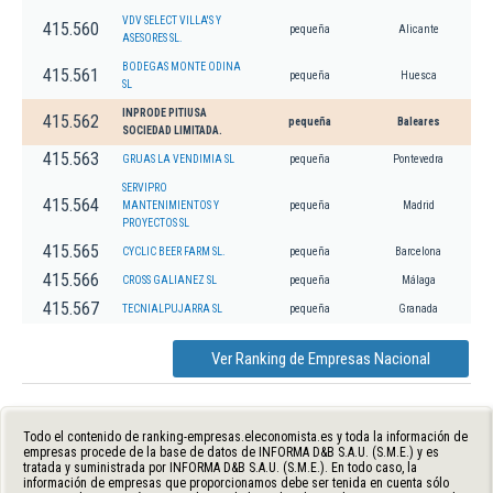
VDV SELECT VILLA'S Y
415.560
pequeña
Alicante
ASESORES SL.
BODEGAS MONTE ODINA
415.561
pequeña
Huesca
SL
INPRODE PITIUSA
415.562
pequeña
Baleares
SOCIEDAD LIMITADA.
415.563
GRUAS LA VENDIMIA SL
pequeña
Pontevedra
SERVIPRO
415.564
MANTENIMIENTOS Y
pequeña
Madrid
PROYECTOS SL
415.565
CYCLIC BEER FARM SL.
pequeña
Barcelona
415.566
CROSS GALIANEZ SL
pequeña
Málaga
415.567
TECNIALPUJARRA SL
pequeña
Granada
Ver Ranking de Empresas Nacional
Todo el contenido de ranking-empresas.eleconomista.es y toda la información de
empresas procede de la base de datos de INFORMA D&B S.A.U. (S.M.E.) y es
tratada y suministrada por INFORMA D&B S.A.U. (S.M.E.). En todo caso, la
información de empresas que proporcionamos debe ser tenida en cuenta sólo