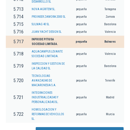
DESARROLLO SL
5.713
NOVA AGRITEM SL.
pequeña
Tarragona
5.714
PROINSER ZAMORA 2000 SL
pequeña
Zamora
5.715
SULMAG 40 SL
pequeña
Barcelona
5.716
JUAN YACHT DESIGN SL
pequeña
Valencia
INPRODE PITIUSA
5.717
pequeña
Baleares
SOCIEDAD LIMITADA.
AQUACAMPUS LEVANTE
5.718
pequeña
Valencia
SOCIEDAD LIMITADA.
INSPECCION Y GESTION DE
5.719
pequeña
Barcelona
LA CALIDAD SL
TECNOLOGIAS
5.720
AVANZADAS DE
pequeña
Tenerife
MACARONESIA S.A.
INTEGRACIONES
5.721
INDUSTRIALIZADAS Y
pequeña
Madrid
PERSONALIZADAS SL.
HOMOLOGACION Y
5.722
REFORMAS DE VEHICULOS
pequeña
Murcia
SL.