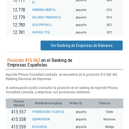
12.777
pequeña
6832
SL.
12.778
FERRERIA CRESPI SL.
pequeña
2512
12.779
DELGADO TRAINING SL.
pequeña
9313
12.780
2010 IPPFOR S.L.
pequeña
4321
12.781
INGENIO 73 SL.
pequeña
5221
Ver Ranking de Empresas de Baleares
Posición 415.562
en el Ranking de
Empresas Españolas
Inprode Pitiusa Sociedad Limitada. se encuentra en la posición 415.562 del
Ranking Nacional de Empresas.
A continuación podrá consultar la posición en el ranking de Inprode Pitiusa
Sociedad Limitada. y empresas con posiciones similares:
Posición
Nombre de la empresa
Ventas (€)
Provincia
Nacional
415.557
FITNESS ACERO TOLEDO SL.
pequeña
Toledo
415.558
GESPROVER SA
pequeña
Barcelona
415.559
DOCUGES SL
pequeña
Málaga