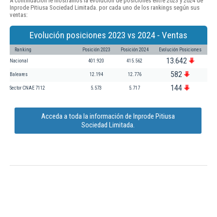
A continuación le mostramos la evolución de posiciones entre 2023 y 2024 de
Inprode Pitiusa Sociedad Limitada. por cada uno de los rankings según sus
ventas:
Evolución posiciones 2023 vs 2024 - Ventas
Ranking
Posición 2023
Posición 2024
Evolución Posiciones
13.642
Nacional
401.920
415.562
582
Baleares
12.194
12.776
144
Sector CNAE 7112
5.573
5.717
Acceda a toda la información de Inprode Pitiusa
Sociedad Limitada.