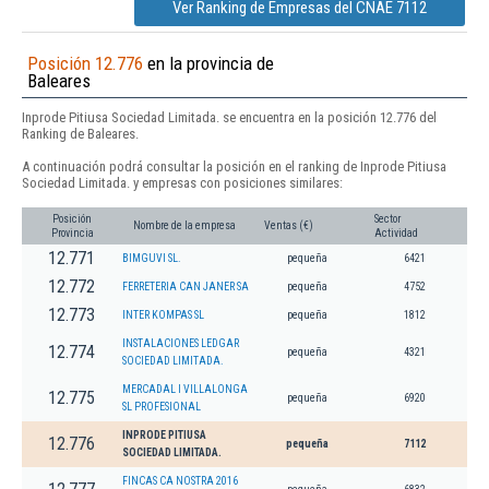
Ver Ranking de Empresas del CNAE 7112
Posición 12.776
en la provincia de
Baleares
Inprode Pitiusa Sociedad Limitada. se encuentra en la posición 12.776 del
Ranking de Baleares.
A continuación podrá consultar la posición en el ranking de Inprode Pitiusa
Sociedad Limitada. y empresas con posiciones similares:
Posición
Sector
Nombre de la empresa
Ventas (€)
Provincia
Actividad
12.771
BIMGUVI SL.
pequeña
6421
12.772
FERRETERIA CAN JANER SA
pequeña
4752
12.773
INTER KOMPAS SL
pequeña
1812
INSTALACIONES LEDGAR
12.774
pequeña
4321
SOCIEDAD LIMITADA.
MERCADAL I VILLALONGA
12.775
pequeña
6920
SL PROFESIONAL
INPRODE PITIUSA
12.776
pequeña
7112
SOCIEDAD LIMITADA.
FINCAS CA NOSTRA 2016