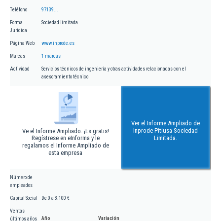
Teléfono
97139...
Forma
Sociedad limitada
Jurídica
Página Web
www.inprode.es
Marcas
1 marcas
Actividad
Servicios técnicos de ingeniería y otras actividades relacionadas con el
asesoramiento técnico
Ver el Informe Ampliado de
Inprode Pitiusa Sociedad
Ve el Informe Ampliado. ¡Es gratis!
Regístrese en eInforma y le
Limitada.
regalamos el Informe Ampliado de
esta empresa
Número de
empleados
Capital Social
De 0 a 3.100 €
Ventas
Año
Variación
últimos años