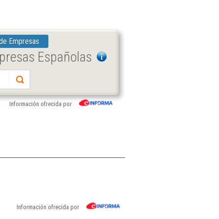
 de Empresas
mpresas Españolas
Información ofrecida por
Información ofrecida por