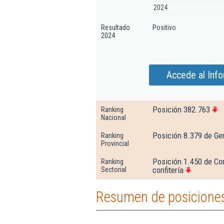
2024
Resultado
Positivo
2024
Accede al Info
Posición 382.763
Ranking
Nacional
Posición 8.379 de Ge
Ranking
Provincial
Posición 1.450 de Co
Ranking
confitería
Sectorial
Resumen de posiciones