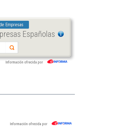
 de Empresas
mpresas Españolas
Información ofrecida por
Información ofrecida por