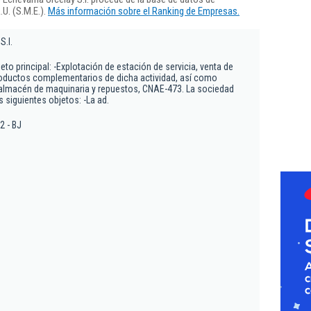
U. (S.M.E.).
Más información sobre el Ranking de Empresas.
S.l.
eto principal: -Explotación de estación de servicia, venta de
roductos complementarios de dicha actividad, así como
 almacén de maquinaria y repuestos, CNAE-473. La sociedad
s siguientes objetos: -La ad.
32 - BJ