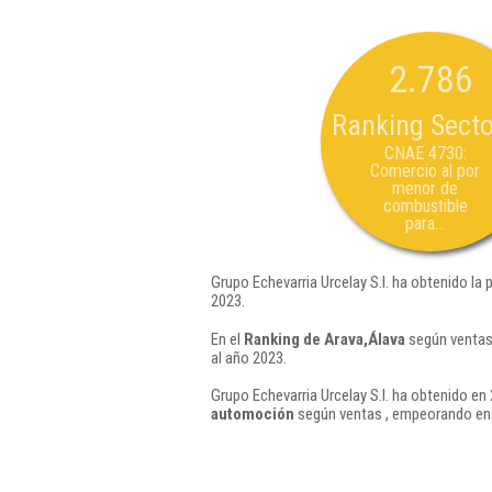
2.786
Ranking Secto
CNAE 4730:
Comercio al por
menor de
combustible
para...
Grupo Echevarria Urcelay S.l. ha obtenido la
2023.
En el
Ranking de Arava,Álava
según ventas,
al año 2023.
Grupo Echevarria Urcelay S.l. ha obtenido en 
automoción
según ventas , empeorando en 