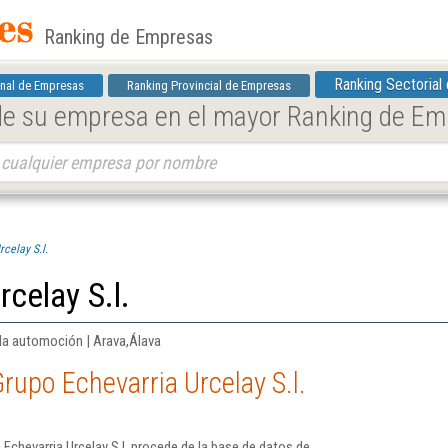
Ranking de Empresas
Ranking Sectorial
nal de Empresas
Ranking Provincial de Empresas
 de su empresa en el mayor Ranking de E
celay S.l.
celay S.l.
la automoción | Arava,Álava
rupo Echevarria Urcelay S.l.
Echevarria Urcelay S.l. procede de la base de datos de