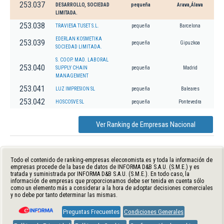
253.037
DESARROLLO, SOCIEDAD
pequeña
Arava,Álava
LIMITADA.
253.038
TRAVIESA TUSET S.L.
pequeña
Barcelona
EDERLAN KOSMETIKA
253.039
pequeña
Gipuzkoa
SOCIEDAD LIMITADA.
S. COOP. MAD. LABORAL
253.040
SUPPLY CHAIN
pequeña
Madrid
MANAGEMENT
253.041
LUZ IMPRESION SL
pequeña
Baleares
253.042
HOSCOSVE SL
pequeña
Pontevedra
Ver Ranking de Empresas Nacional
Todo el contenido de ranking-empresas.eleconomista.es y toda la información de
empresas procede de la base de datos de INFORMA D&B S.A.U. (S.M.E.) y es
tratada y suministrada por INFORMA D&B S.A.U. (S.M.E.). En todo caso, la
información de empresas que proporcionamos debe ser tenida en cuenta sólo
como un elemento más a considerar a la hora de adoptar decisiones comerciales
y no debe por tanto determinar las mismas.
Preguntas Frecuentes
Condiciones Generales