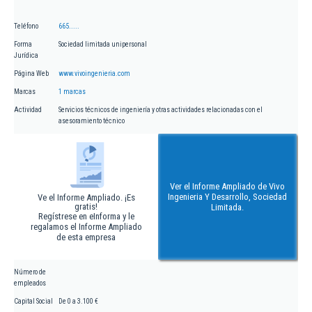
Teléfono
665.....
Forma
Sociedad limitada unipersonal
Jurídica
Página Web
www.vivoingenieria.com
Marcas
1 marcas
Actividad
Servicios técnicos de ingeniería y otras actividades relacionadas con el
asesoramiento técnico
Ver el Informe Ampliado de Vivo
Ingenieria Y Desarrollo, Sociedad
Ve el Informe Ampliado. ¡Es
gratis!
Limitada.
Regístrese en eInforma y le
regalamos el Informe Ampliado
de esta empresa
Número de
empleados
Capital Social
De 0 a 3.100 €