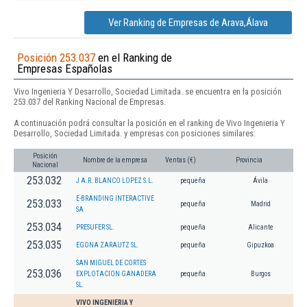
Ver Ranking de Empresas de Arava,Álava
Posición 253.037
en el Ranking de
Empresas Españolas
Vivo Ingenieria Y Desarrollo, Sociedad Limitada. se encuentra en la posición
253.037 del Ranking Nacional de Empresas.
A continuación podrá consultar la posición en el ranking de Vivo Ingenieria Y
Desarrollo, Sociedad Limitada. y empresas con posiciones similares:
Posición
Nombre de la empresa
Ventas (€)
Provincia
Nacional
253.032
J A.R. BLANCO LOPEZ S.L.
pequeña
Ávila
E-BRANDING INTERACTIVE
253.033
pequeña
Madrid
SA
253.034
PRESUFER SL.
pequeña
Alicante
253.035
EGONA ZARAUTZ SL.
pequeña
Gipuzkoa
SAN MIGUEL DE CORTES
253.036
EXPLOTACION GANADERA
pequeña
Burgos
SL.
VIVO INGENIERIA Y