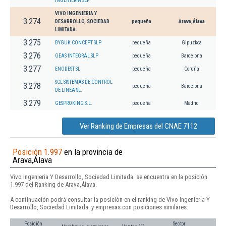
INGENIERIA SLP
VIVO INGENIERIA Y
3.274
DESARROLLO, SOCIEDAD
pequeña
Arava,Álava
LIMITADA.
3.275
BYGUK CONCEPT SLP.
pequeña
Gipuzkoa
3.276
GEAS INTEGRAL SLP
pequeña
Barcelona
3.277
ENODEST SL
pequeña
Coruña
SCL SISTEMAS DE CONTROL
3.278
pequeña
Barcelona
DE LINEA SL.
3.279
GESPROKING S.L.
pequeña
Madrid
Ver Ranking de Empresas del CNAE 7112
Posición 1.997
en la provincia de
Arava,Álava
Vivo Ingenieria Y Desarrollo, Sociedad Limitada. se encuentra en la posición
1.997 del Ranking de Arava,Álava.
A continuación podrá consultar la posición en el ranking de Vivo Ingenieria Y
Desarrollo, Sociedad Limitada. y empresas con posiciones similares:
Posición
Sector