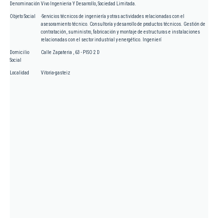
Denominación
Vivo Ingenieria Y Desarrollo, Sociedad Limitada.
Objeto Social
-Servicios técnicos de ingeniería y otras actividades relacionadas con el
asesoramiento técnico. Consultoría y desarrollo de productos técnicos. Gestión de
contratación, suministro, fabricación y montaje de estructuras e instalaciones
relacionadas con el sector industrial y energético. Ingenierí
Domicilio
Calle Zapateria , 63 - PISO 2 D
Social
Localidad
Vitoria-gasteiz