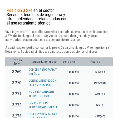
Posición 3.274
en el sector
Servicios técnicos de ingeniería y
otras actividades relacionadas con
el asesoramiento técnico
Vivo Ingenieria Y Desarrollo, Sociedad Limitada. se encuentra en la posición
3.274 del Ranking del sector Servicios técnicos de ingeniería y otras
actividades relacionadas con el asesoramiento técnico.
A continuación podrá consultar la posición en el ranking de Vivo Ingenieria Y
Desarrollo, Sociedad Limitada. y empresas con posiciones similares:
Posición
Nombre de la empresa
Ventas (€)
Provincia
Sector
CODICE CARTOGRAFIA Y
3.269
pequeña
Valladolid
DISEÑO SL
CONTROL E INSPECCION
3.270
pequeña
Pontevedra
REGLAMENTARIA SL.
NUMERICAL ANALYSIS
3.271
pequeña
Asturias
TECHNOLOGIES SL
IGM INGENIERIA
3.272
pequeña
Sevilla
MECANICA APLICADA SL
INGENOVA SERVICIOS DE
3.273
pequeña
Zaragoza