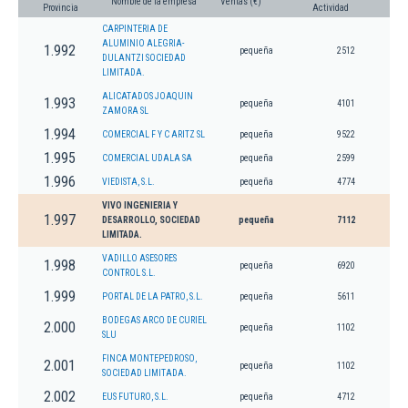
Nombre de la empresa
Ventas (€)
Provincia
Actividad
CARPINTERIA DE
ALUMINIO ALEGRIA-
1.992
pequeña
2512
DULANTZI SOCIEDAD
LIMITADA.
ALICATADOS JOAQUIN
1.993
pequeña
4101
ZAMORA SL
1.994
COMERCIAL F Y C ARITZ SL
pequeña
9522
1.995
COMERCIAL UDALA SA
pequeña
2599
1.996
VIEDISTA, S.L.
pequeña
4774
VIVO INGENIERIA Y
1.997
DESARROLLO, SOCIEDAD
pequeña
7112
LIMITADA.
VADILLO ASESORES
1.998
pequeña
6920
CONTROL S.L.
1.999
PORTAL DE LA PATRO, S.L.
pequeña
5611
BODEGAS ARCO DE CURIEL
2.000
pequeña
1102
SLU
FINCA MONTEPEDROSO,
2.001
pequeña
1102
SOCIEDAD LIMITADA.
2.002
EUS FUTURO, S.L.
pequeña
4712