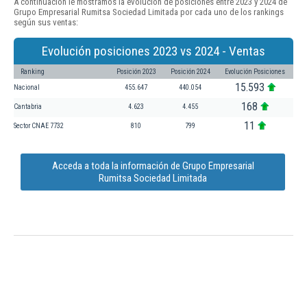
A continuación le mostramos la evolución de posiciones entre 2023 y 2024 de
Grupo Empresarial Rumitsa Sociedad Limitada por cada uno de los rankings
según sus ventas:
Evolución posiciones 2023 vs 2024 - Ventas
Ranking
Posición 2023
Posición 2024
Evolución Posiciones
15.593
Nacional
455.647
440.054
168
Cantabria
4.623
4.455
11
Sector CNAE 7732
810
799
Acceda a toda la información de Grupo Empresarial
Rumitsa Sociedad Limitada