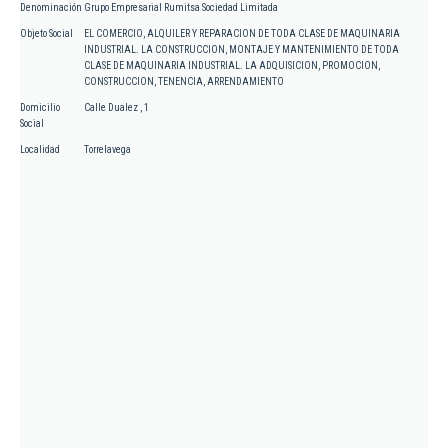
Denominación
Grupo Empresarial Rumitsa Sociedad Limitada
Objeto Social
EL COMERCIO, ALQUILER Y REPARACION DE TODA CLASE DE MAQUINARIA
INDUSTRIAL. LA CONSTRUCCION, MONTAJE Y MANTENIMIENTO DE TODA
CLASE DE MAQUINARIA INDUSTRIAL. LA ADQUISICION, PROMOCION,
CONSTRUCCION, TENENCIA, ARRENDAMIENTO
Domicilio
Calle Dualez , 1
Social
Localidad
Torrelavega