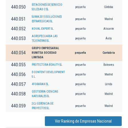
ESTACIONES DE SERVICIO
440.050
pequeña
Córdoba
SOLEDAD C SL
SUMA 2015 SOLUCIONES
440.051
pequeña
Madrid
ESTRATEGICAS SL.
440.052
KOVAL EXPERT SL.
pequeña
Alicante
AGROPECUARIA LAS
440.053
pequeña
Ávila
TEJONERAS SL.
GRUPO EMPRESARIAL
440.054
RUMITSA SOCIEDAD
pequeña
Cantabria
LIMITADA
440.055
PROTECTORA BEAUTY SL.
pequeña
Baleares
E-CONTENT DEVELOPMENT
440.056
pequeña
Madrid
S.L.
440.057
4FORARAN SL.
pequeña
Lérida
GEOTIERRA CIENCIAS
440.058
pequeña
Madrid
NATURALES SL
2CJ GERENCIA DE
440.059
pequeña
Madrid
PROYECTOS SL.
Ver Ranking de Empresas Nacional