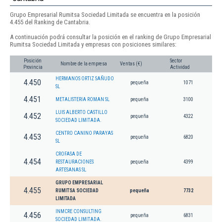
Grupo Empresarial Rumitsa Sociedad Limitada se encuentra en la posición
4.455 del Ranking de Cantabria.
A continuación podrá consultar la posición en el ranking de Grupo Empresarial
Rumitsa Sociedad Limitada y empresas con posiciones similares:
Posición
Sector
Nombre de la empresa
Ventas (€)
Provincia
Actividad
HERMANOS ORTIZ SAÑUDO
4.450
pequeña
1071
SL
4.451
METALISTERIA ROMAN SL
pequeña
3100
LUIS ALBERTO CASTILLO
4.452
pequeña
4322
SOCIEDAD LIMITADA.
CENTRO CANINO PARAYAS
4.453
pequeña
6820
SL
CROFASA DE
4.454
RESTAURACIONES
pequeña
4399
ARTESANAS SL
GRUPO EMPRESARIAL
4.455
RUMITSA SOCIEDAD
pequeña
7732
LIMITADA
INMCRE CONSULTING
4.456
pequeña
6831
SOCIEDAD LIMITADA.