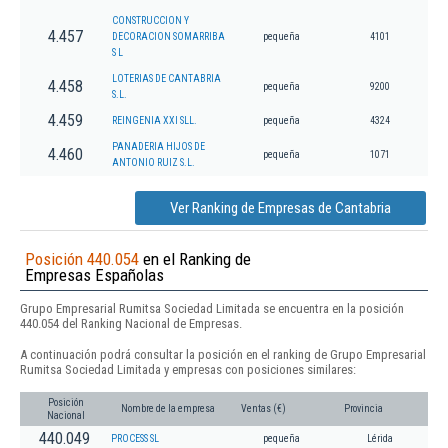
CONSTRUCCION Y
4.457
DECORACION SOMARRIBA
pequeña
4101
S L
LOTERIAS DE CANTABRIA
4.458
pequeña
9200
S.L.
4.459
REINGENIA XXI SLL.
pequeña
4324
PANADERIA HIJOS DE
4.460
pequeña
1071
ANTONIO RUIZ S.L.
Ver Ranking de Empresas de Cantabria
Posición 440.054
en el Ranking de
Empresas Españolas
Grupo Empresarial Rumitsa Sociedad Limitada se encuentra en la posición
440.054 del Ranking Nacional de Empresas.
A continuación podrá consultar la posición en el ranking de Grupo Empresarial
Rumitsa Sociedad Limitada y empresas con posiciones similares:
Posición
Nombre de la empresa
Ventas (€)
Provincia
Nacional
440.049
PROCESS SL
pequeña
Lérida