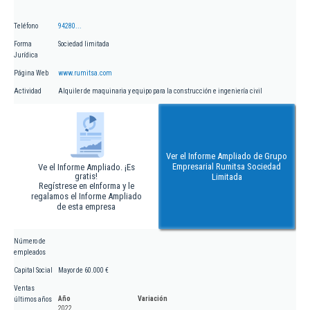
Teléfono
94280...
Forma
Sociedad limitada
Jurídica
Página Web
www.rumitsa.com
Actividad
Alquiler de maquinaria y equipo para la construcción e ingeniería civil
Ver el Informe Ampliado de Grupo
Empresarial Rumitsa Sociedad
Ve el Informe Ampliado. ¡Es
gratis!
Limitada
Regístrese en eInforma y le
regalamos el Informe Ampliado
de esta empresa
Número de
empleados
Capital Social
Mayor de 60.000 €
Ventas
Año
Variación
últimos años
2022