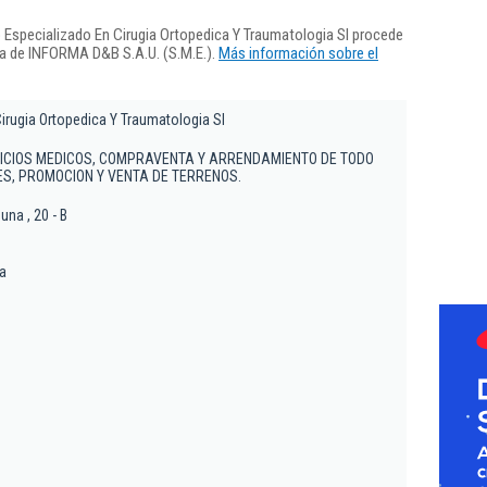
 Especializado En Cirugia Ortopedica Y Traumatologia Sl procede
ra de INFORMA D&B S.A.U. (S.M.E.).
Más información sobre el
irugia Ortopedica Y Traumatologia Sl
VICIOS MEDICOS, COMPRAVENTA Y ARRENDAMIENTO DE TODO
LES, PROMOCION Y VENTA DE TERRENOS.
una , 20 - B
na