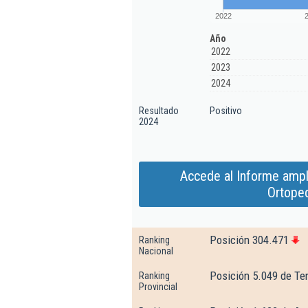
2022
Año
2022
2023
2024
Resultado
Positivo
2024
Accede al Informe ampl
Ortoped
Posición 304.471
Ranking
Nacional
Posición 5.049 de Te
Ranking
Provincial