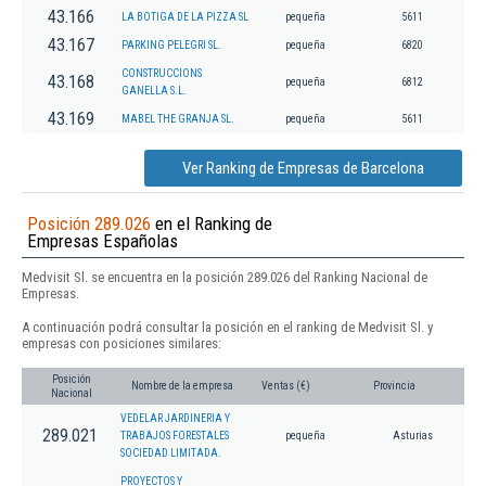
43.166
LA BOTIGA DE LA PIZZA SL
pequeña
5611
43.167
PARKING PELEGRI SL.
pequeña
6820
CONSTRUCCIONS
43.168
pequeña
6812
GANELLA S.L.
43.169
MABEL THE GRANJA SL.
pequeña
5611
Ver Ranking de Empresas de Barcelona
Posición 289.026
en el Ranking de
Empresas Españolas
Medvisit Sl. se encuentra en la posición 289.026 del Ranking Nacional de
Empresas.
A continuación podrá consultar la posición en el ranking de Medvisit Sl. y
empresas con posiciones similares:
Posición
Nombre de la empresa
Ventas (€)
Provincia
Nacional
VEDELAR JARDINERIA Y
289.021
TRABAJOS FORESTALES
pequeña
Asturias
SOCIEDAD LIMITADA.
PROYECTOS Y