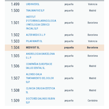
1.499
URDINVER SL
pequeña
Valencia
1.500
TRAUMAFIVE SLP.
pequeña
Madrid
INSTITUT
D'OTORRINOLARINGOLOGIA
1.501
pequeña
Barcelona
I PATOLOGIA CERVICO
FACIAL SLP.
1.502
ALTER MEDIC S.L.P.
pequeña
Barcelona
1.503
PILAR MARTI SL
pequeña
Valencia
1.504
MEDVISIT SL.
pequeña
Barcelona
ANDROLOGIA BARCELONA
1.505
pequeña
Barcelona
S.L.P.
COMPAÑIA EUROPEA DE
1.506
pequeña
Madrid
SALUD DENTAL SL.
ALONSO-GALA
1.507
TRATAMIENTO DEL DOLOR
pequeña
Madrid
SLP.
CLINICA CIRUGIA ESTETICA
1.508
pequeña
Madrid
SL
DOCTORES GALINDO RUBIN
1.509
pequeña
Cantabria
SLP.