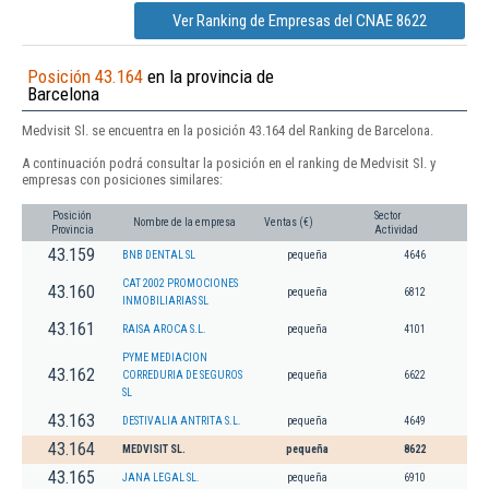
Ver Ranking de Empresas del CNAE 8622
Posición 43.164
en la provincia de
Barcelona
Medvisit Sl. se encuentra en la posición 43.164 del Ranking de Barcelona.
A continuación podrá consultar la posición en el ranking de Medvisit Sl. y
empresas con posiciones similares:
Posición
Sector
Nombre de la empresa
Ventas (€)
Provincia
Actividad
43.159
BNB DENTAL SL
pequeña
4646
CAT 2002 PROMOCIONES
43.160
pequeña
6812
INMOBILIARIAS SL
43.161
RAISA AROCA S.L.
pequeña
4101
PYME MEDIACION
43.162
CORREDURIA DE SEGUROS
pequeña
6622
SL
43.163
DESTIVALIA ANTRITA S.L.
pequeña
4649
43.164
MEDVISIT SL.
pequeña
8622
43.165
JANA LEGAL SL.
pequeña
6910