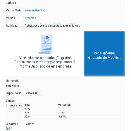
Jurídica
Página Web
www.medvisit.io
Marcas
7 marcas
Actividad
Actividades de otras especialidades médicas
Ver el Informe
Ampliado de Medvisit
Ve el Informe Ampliado. ¡Es gratis!
Regístrese en eInforma y le regalamos el
Sl.
Informe Ampliado de esta empresa
Número de
empleados
Capital Social
De 0 a 3.100 €
Ventas
Año
Variación
últimos años
2022
2023
3,7 %
2024
-3,67 %
Resultado
Positivo
2024