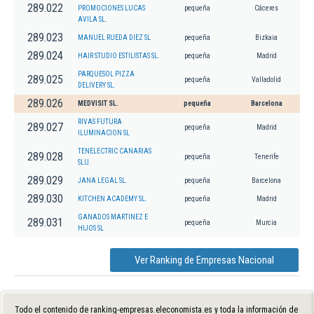
289.022
PROMOCIONES LUCAS
pequeña
Cáceres
AVILA SL.
289.023
MANUEL RUEDA DIEZ SL
pequeña
Bizkaia
289.024
HAIR STUDIO ESTILISTAS SL.
pequeña
Madrid
PARQUESOL PIZZA
289.025
pequeña
Valladolid
DELIVERY SL.
289.026
MEDVISIT SL.
pequeña
Barcelona
RIVAS FUTURA
289.027
pequeña
Madrid
ILUMINACION SL
TENELECTRIC CANARIAS
289.028
pequeña
Tenerife
SLU.
289.029
JANA LEGAL SL.
pequeña
Barcelona
289.030
KITCHEN ACADEMY SL.
pequeña
Madrid
GANADOS MARTINEZ E
289.031
pequeña
Murcia
HIJOS SL
Ver Ranking de Empresas Nacional
Todo el contenido de ranking-empresas.eleconomista.es y toda la información de