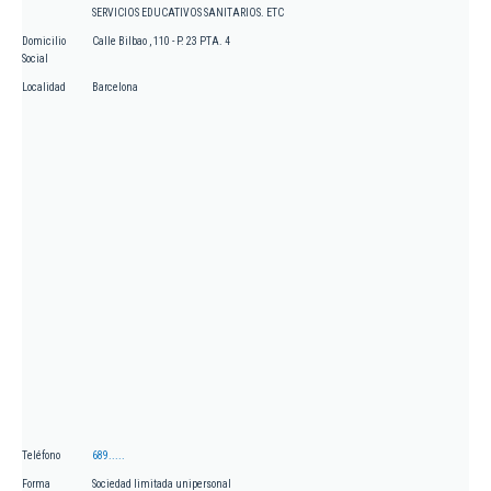
SERVICIOS EDUCATIVOS SANITARIOS. ETC
Domicilio
Calle Bilbao , 110 - P. 23 PTA. 4
Social
Localidad
Barcelona
Teléfono
689.....
Forma
Sociedad limitada unipersonal