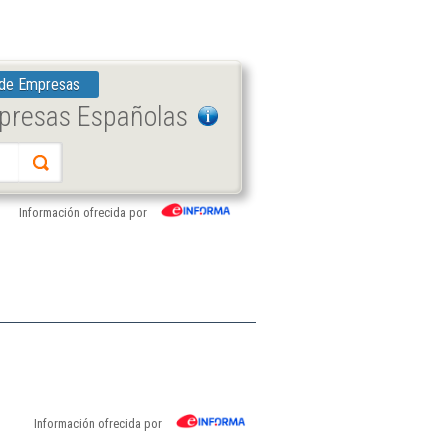
 de Empresas
mpresas Españolas
Información ofrecida por
Información ofrecida por