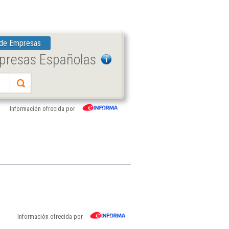
 de Empresas
mpresas Españolas
Información ofrecida por
Información ofrecida por