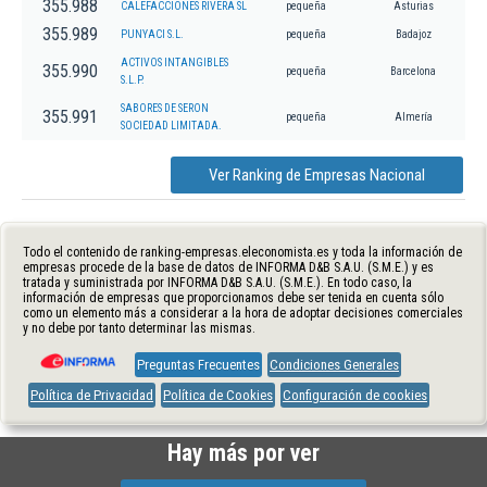
355.988
CALEFACCIONES RIVERA SL
pequeña
Asturias
355.989
PUNYACI S.L.
pequeña
Badajoz
ACTIVOS INTANGIBLES
355.990
pequeña
Barcelona
S.L.P.
SABORES DE SERON
355.991
pequeña
Almería
SOCIEDAD LIMITADA.
Ver Ranking de Empresas Nacional
Todo el contenido de ranking-empresas.eleconomista.es y toda la información de
empresas procede de la base de datos de INFORMA D&B S.A.U. (S.M.E.) y es
tratada y suministrada por INFORMA D&B S.A.U. (S.M.E.). En todo caso, la
información de empresas que proporcionamos debe ser tenida en cuenta sólo
como un elemento más a considerar a la hora de adoptar decisiones comerciales
y no debe por tanto determinar las mismas.
Preguntas Frecuentes
Condiciones Generales
Política de Privacidad
Política de Cookies
Configuración de cookies
Hay más por ver