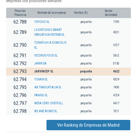
empresas con posiciones similares:
Posición
Sector
Nombre de la empresa
Ventas (€)
Provincia
Actividad
62.788
TIPICHIC SL
pequeña
7739
LOGISTICH2O SMART
62.789
pequeña
4321
IRRIGATION SYSTEMS SL.
TONATIUH A DOMICILIO
62.790
pequeña
4727
SL.
62.791
VECINOS FOOD SL.
pequeña
5612
62.792
JARIN SA
pequeña
0150
62.793
JARVINCEP SL
pequeña
4622
62.794
TUSAIN SL
pequeña
4324
62.795
AB TRADUKTALIA SL
pequeña
7430
62.796
PANISU SL
pequeña
4724
62.797
MESA CERO CHEFS SLL.
pequeña
4617
62.798
WE ARE WOMO SL
pequeña
7311
Ver Ranking de Empresas de Madrid