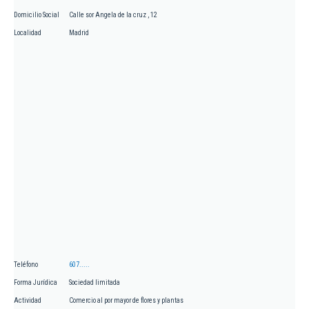
Domicilio Social
Calle sor Angela de la cruz , 12
Localidad
Madrid
Teléfono
607.....
Forma Jurídica
Sociedad limitada
Actividad
Comercio al por mayor de flores y plantas