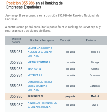
Posición 355.986
en el Ranking de
Empresas Españolas
Jarvincep Sl se encuentra en la posición 355.986 del Ranking Nacional de
Empresas.
A continuación podrá consultar la posición en el ranking de Jarvincep Sl y
empresas con posiciones similares:
Posición
Nombre de la empresa
Ventas (€)
Provincia
Nacional
DECO IBIZA GESTION Y
355.981
ACABADOS SOCIEDAD
pequeña
Baleares
LIMITADA.
355.982
VIP ENVIRONMENT SL.
pequeña
Málaga
355.983
TECNICS 4 SL
pequeña
Gerona
355.984
VETERBET SLL
pequeña
Barcelona
CONSTRUCCIONES TKB
355.985
SYSTEM SOCIEDAD
pequeña
Zaragoza
LIMITADA.
355.986
JARVINCEP SL
pequeña
Madrid
ARVITELCO TECNOLOGICA
355.987
pequeña
Sevilla
SOCIEDAD LIMITADA.