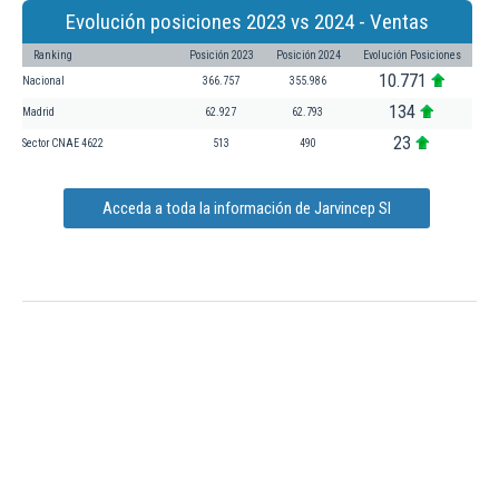
Evolución posiciones 2023 vs 2024 - Ventas
Ranking
Posición 2023
Posición 2024
Evolución Posiciones
10.771
Nacional
366.757
355.986
134
Madrid
62.927
62.793
23
Sector CNAE 4622
513
490
Acceda a toda la información de Jarvincep Sl