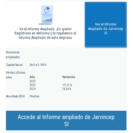
Ver el Informe
Ampliado de Jarvincep
Ve el Informe Ampliado. ¡Es gratis!
Regístrese en eInforma y le regalamos el
Sl
Informe Ampliado de esta empresa
Número de
empleados
Capital Social
De 0 a 3.100 €
Ventas últimos
Año
Variación
años
2022
2023
-19,12 %
2024
26,36 %
Resultado 2024
Positivo
Accede al Informe ampliado de Jarvincep
Sl