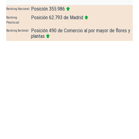
Posición 355.986
Ranking Nacional
Posición 62.793 de Madrid
Ranking
Provincial
Posición 490 de Comercio al por mayor de flores y
Ranking Sectorial
plantas