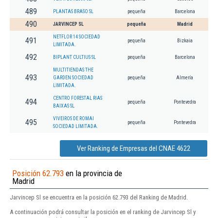
489
PLANTAS BRASO SL
pequeña
Barcelona
490
JARVINCEP SL
pequeña
Madrid
NETFLOR 14 SOCIEDAD
491
pequeña
Bizkaia
LIMITADA.
492
BIPLANT CULTIUS SL
pequeña
Barcelona
MULTITIENDAS THE
493
GARDEN SOCIEDAD
pequeña
Almería
LIMITADA.
CENTRO FORESTAL RIAS
494
pequeña
Pontevedra
BAIXAS SL
VIVEIROS DE ROMAI
495
pequeña
Pontevedra
SOCIEDAD LIMITADA.
Ver Ranking de Empresas del CNAE 4622
Posición 62.793
en la provincia de
Madrid
Jarvincep Sl se encuentra en la posición 62.793 del Ranking de Madrid.
A continuación podrá consultar la posición en el ranking de Jarvincep Sl y