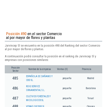
Posición 490
en el sector Comercio
al por mayor de flores y plantas
Jarvincep Sl se encuentra en la posición 490 del Ranking del sector Comercio
al por mayor de flores y plantas.
A continuación podrá consultar la posición en el ranking de Jarvincep Sl y
empresas con posiciones similares:
Posición
Nombre de la empresa
Ventas (€)
Provincia
Sector
ESPAÑOLA DE CAÑAMO Y
485
pequeña
Madrid
CBD SL.
ROIG SERVICE
486
pequeña
Barcelona
ORNAMENTAL S.L.
CULTIVOS FORESTALES Y
487
pequeña
Teruel
MICOLOGICOS SL
488
VERAFLOR 2000 SL.
pequeña
Cáceres