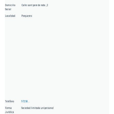
Domicilio
Calle sant pere de roda , 2
Social
Localidad
Porqueres
Teléfono
97258...
Forma
Sociedad limitada unipersonal
Jurídica