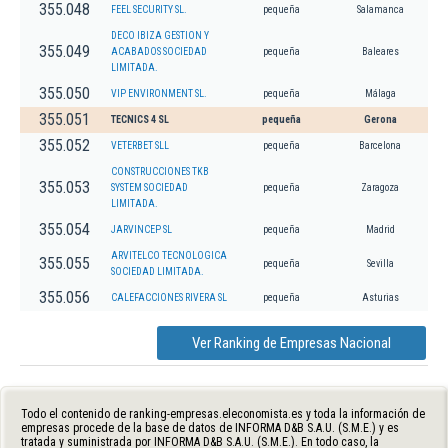
355.048
FEEL SECURITY SL.
pequeña
Salamanca
DECO IBIZA GESTION Y
355.049
ACABADOS SOCIEDAD
pequeña
Baleares
LIMITADA.
355.050
VIP ENVIRONMENT SL.
pequeña
Málaga
355.051
TECNICS 4 SL
pequeña
Gerona
355.052
VETERBET SLL
pequeña
Barcelona
CONSTRUCCIONES TKB
355.053
SYSTEM SOCIEDAD
pequeña
Zaragoza
LIMITADA.
355.054
JARVINCEP SL
pequeña
Madrid
ARVITELCO TECNOLOGICA
355.055
pequeña
Sevilla
SOCIEDAD LIMITADA.
355.056
CALEFACCIONES RIVERA SL
pequeña
Asturias
Ver Ranking de Empresas Nacional
Todo el contenido de ranking-empresas.eleconomista.es y toda la información de
empresas procede de la base de datos de INFORMA D&B S.A.U. (S.M.E.) y es
tratada y suministrada por INFORMA D&B S.A.U. (S.M.E.). En todo caso, la