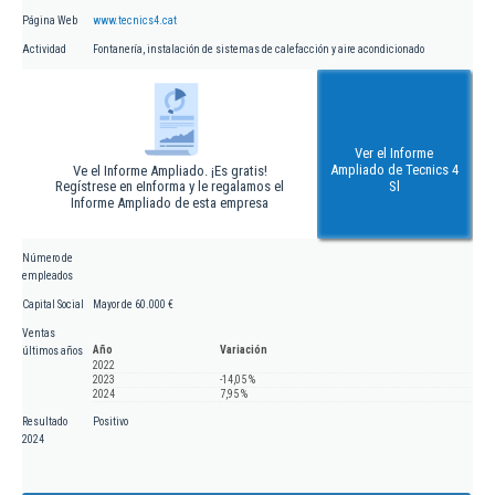
Página Web
www.tecnics4.cat
Actividad
Fontanería, instalación de sistemas de calefacción y aire acondicionado
Ver el Informe
Ampliado de Tecnics 4
Ve el Informe Ampliado. ¡Es gratis!
Regístrese en eInforma y le regalamos el
Sl
Informe Ampliado de esta empresa
Número de
empleados
Capital Social
Mayor de 60.000 €
Ventas
Año
Variación
últimos años
2022
2023
-14,05 %
2024
7,95 %
Resultado
Positivo
2024