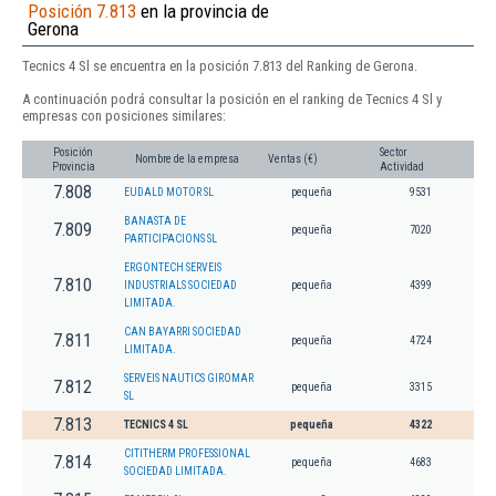
Posición 7.813
en la provincia de
Gerona
Tecnics 4 Sl se encuentra en la posición 7.813 del Ranking de Gerona.
A continuación podrá consultar la posición en el ranking de Tecnics 4 Sl y
empresas con posiciones similares:
Posición
Sector
Nombre de la empresa
Ventas (€)
Provincia
Actividad
7.808
EUDALD MOTOR SL
pequeña
9531
BANASTA DE
7.809
pequeña
7020
PARTICIPACIONS SL
ERGONTECH SERVEIS
7.810
INDUSTRIALS SOCIEDAD
pequeña
4399
LIMITADA.
CAN BAYARRI SOCIEDAD
7.811
pequeña
4724
LIMITADA.
SERVEIS NAUTICS GIROMAR
7.812
pequeña
3315
SL
7.813
TECNICS 4 SL
pequeña
4322
CITITHERM PROFESSIONAL
7.814
pequeña
4683
SOCIEDAD LIMITADA.