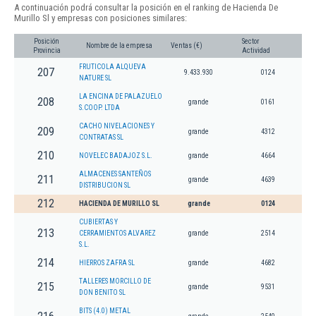
A continuación podrá consultar la posición en el ranking de Hacienda De
Murillo Sl y empresas con posiciones similares:
Posición
Sector
Nombre de la empresa
Ventas (€)
Provincia
Actividad
FRUTICOLA ALQUEVA
207
9.433.930
0124
NATURE SL
LA ENCINA DE PALAZUELO
208
grande
0161
S.COOP. LTDA
CACHO NIVELACIONES Y
209
grande
4312
CONTRATAS SL
210
NOVELEC BADAJOZ S.L.
grande
4664
ALMACENES SANTEÑOS
211
grande
4639
DISTRIBUCION SL
212
HACIENDA DE MURILLO SL
grande
0124
CUBIERTAS Y
213
CERRAMIENTOS ALVAREZ
grande
2514
S.L.
214
HIERROS ZAFRA SL
grande
4682
TALLERES MORCILLO DE
215
grande
9531
DON BENITO SL
BITS (4.0) METAL