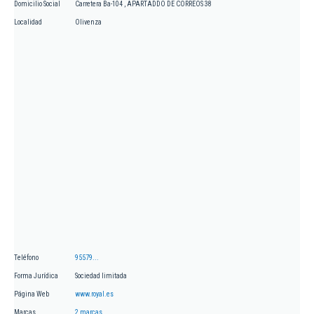
Domicilio Social
Carretera Ba-104 , APARTADDO DE CORREOS 38
Localidad
Olivenza
Teléfono
95579...
Forma Jurídica
Sociedad limitada
Página Web
www.royal.es
Marcas
2 marcas