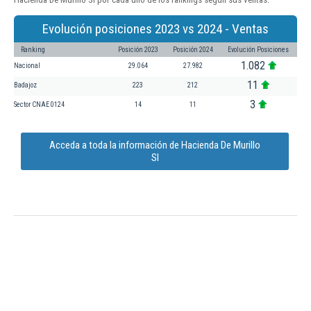
Evolución posiciones 2023 vs 2024 - Ventas
Ranking
Posición 2023
Posición 2024
Evolución Posiciones
1.082
Nacional
29.064
27.982
11
Badajoz
223
212
3
Sector CNAE 0124
14
11
Acceda a toda la información de Hacienda De Murillo
Sl