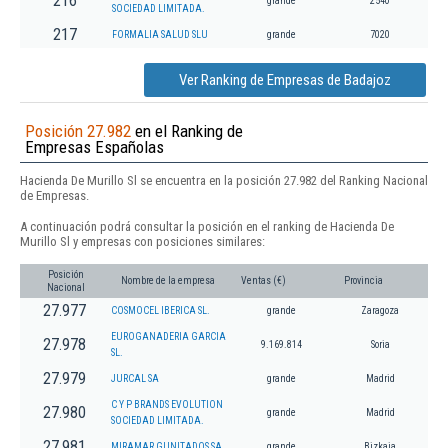
216
grande
2540
SOCIEDAD LIMITADA.
217
FORMALIA SALUD SLU
grande
7020
Ver Ranking de Empresas de Badajoz
Posición 27.982
en el Ranking de
Empresas Españolas
Hacienda De Murillo Sl se encuentra en la posición 27.982 del Ranking Nacional
de Empresas.
A continuación podrá consultar la posición en el ranking de Hacienda De
Murillo Sl y empresas con posiciones similares:
Posición
Nombre de la empresa
Ventas (€)
Provincia
Nacional
27.977
COSMOCEL IBERICA SL.
grande
Zaragoza
EUROGANADERIA GARCIA
27.978
9.169.814
Soria
SL.
27.979
JURCAL SA
grande
Madrid
C Y P BRANDS EVOLUTION
27.980
grande
Madrid
SOCIEDAD LIMITADA.
27.981
MIRAMAR GUNITADOS SA
grande
Bizkaia