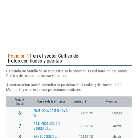
Posición 11
en el sector Cultivo de
frutos con hueso y pepitas
Hacienda De Murillo Sl se encuentra en la posición 11 del Ranking del sector
Cultivo de frutos con hueso y pepitas.
A continuación podrá consultar la posición en el ranking de Hacienda De
Murillo Sl y empresas con posiciones similares:
Posición
Nombre de la empresa
Ventas (€)
Provincia
Sector
FRUTICOLA CASTELNOVO
6
12.802.596
Badajoz
SL
P.S.B. PRODUCCION
7
12.185.632
Murcia
VEGETAL S.L.
8
YAN SUCCESS, S.L.
10.954.457
Murcia