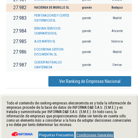
27.982
HACIENDA DE MURILLO SL
grande
Badajoz
PERFORACIONES Y CORTES
27.983
grande
Madrid
OXITERMICOS SL
SERVIASV SERVICIOS
27.984
grande
Alicante
COMPARTIDOS SL.
27.985
AJOS MATEVI SL
grande
Valencia
E-COORDINA GESTION
27.986
grande
Madrid
DOCUMENTAL SL.
CUBIERTAS FIDALGO
27.987
grande
Orense
CANTERAS SA
Ver Ranking de Empresas Nacional
Todo el contenido de ranking-empresas.eleconomista.es y toda la información de
empresas procede de la base de datos de INFORMA D&B S.A.U. (S.M.E.) y es
tratada y suministrada por INFORMA D&B S.A.U. (S.M.E.). En todo caso, la
información de empresas que proporcionamos debe ser tenida en cuenta sólo
como un elemento más a considerar a la hora de adoptar decisiones comerciales
y no debe por tanto determinar las mismas.
Preguntas Frecuentes
Condiciones Generales