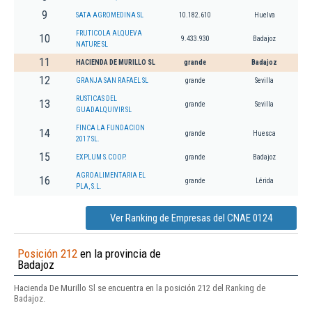
9
SATA AGROMEDINA SL
10.182.610
Huelva
FRUTICOLA ALQUEVA
10
9.433.930
Badajoz
NATURE SL
11
HACIENDA DE MURILLO SL
grande
Badajoz
12
GRANJA SAN RAFAEL SL
grande
Sevilla
RUSTICAS DEL
13
grande
Sevilla
GUADALQUIVIR SL
FINCA LA FUNDACION
14
grande
Huesca
2017 SL.
15
EXPLUM S.COOP.
grande
Badajoz
AGROALIMENTARIA EL
16
grande
Lérida
PLA, S.L.
Ver Ranking de Empresas del CNAE 0124
Posición 212
en la provincia de
Badajoz
Hacienda De Murillo Sl se encuentra en la posición 212 del Ranking de
Badajoz.