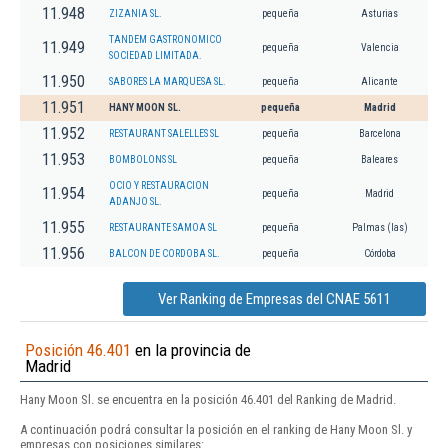
11.948
ZIZANIA SL.
pequeña
Asturias
TANDEM GASTRONOMICO
11.949
pequeña
Valencia
SOCIEDAD LIMITADA.
11.950
SABORES LA MARQUESA SL.
pequeña
Alicante
11.951
HANY MOON SL.
pequeña
Madrid
11.952
RESTAURANT SALELLES SL
pequeña
Barcelona
11.953
BOMBOLONS SL
pequeña
Baleares
OCIO Y RESTAURACION
11.954
pequeña
Madrid
ADANJO SL.
11.955
RESTAURANTE SAMOA SL
pequeña
Palmas (las)
11.956
BALCON DE CORDOBA SL.
pequeña
Córdoba
Ver Ranking de Empresas del CNAE 5611
Posición 46.401
en la provincia de
Madrid
Hany Moon Sl. se encuentra en la posición 46.401 del Ranking de Madrid.
A continuación podrá consultar la posición en el ranking de Hany Moon Sl. y
empresas con posiciones similares: