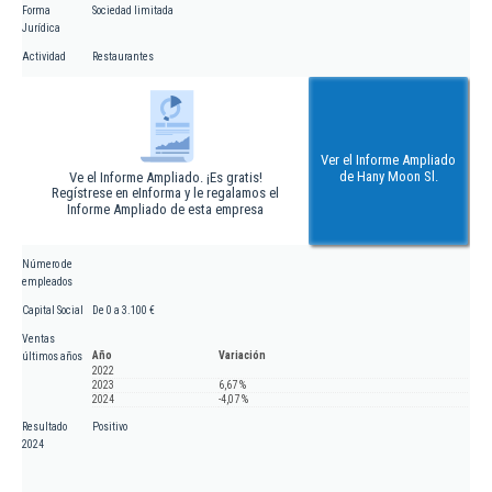
Forma
Sociedad limitada
Jurídica
Actividad
Restaurantes
Ver el Informe Ampliado
de Hany Moon Sl.
Ve el Informe Ampliado. ¡Es gratis!
Regístrese en eInforma y le regalamos el
Informe Ampliado de esta empresa
Número de
empleados
Capital Social
De 0 a 3.100 €
Ventas
Año
Variación
últimos años
2022
2023
6,67 %
2024
-4,07 %
Resultado
Positivo
2024