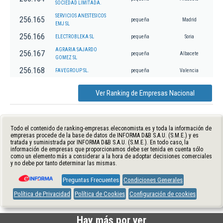
SOCIEDAD LIMITADA.
SERVICIOS ANESTESICOS
256.165
pequeña
Madrid
EMJ SL
256.166
ELECTROBLEKA SL
pequeña
Soria
AGRARIA SAJARDO
256.167
pequeña
Albacete
GOMEZ SL
256.168
FAVEGROUP SL.
pequeña
Valencia
Ver Ranking de Empresas Nacional
Todo el contenido de ranking-empresas.eleconomista.es y toda la información de
empresas procede de la base de datos de INFORMA D&B S.A.U. (S.M.E.) y es
tratada y suministrada por INFORMA D&B S.A.U. (S.M.E.). En todo caso, la
información de empresas que proporcionamos debe ser tenida en cuenta sólo
como un elemento más a considerar a la hora de adoptar decisiones comerciales
y no debe por tanto determinar las mismas.
Preguntas Frecuentes
Condiciones Generales
Política de Privacidad
Política de Cookies
Configuración de cookies
Hay más por ver