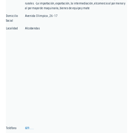
rurales. -La importación, exportación, la intermediación, elcomercio al por menor y
al por mayor de maquinaria, bienes de equipo y mate
Domicilio
Avenida Olimpica , 26 - 17
Social
Localidad
Alcobendas
Teléfono
609.....