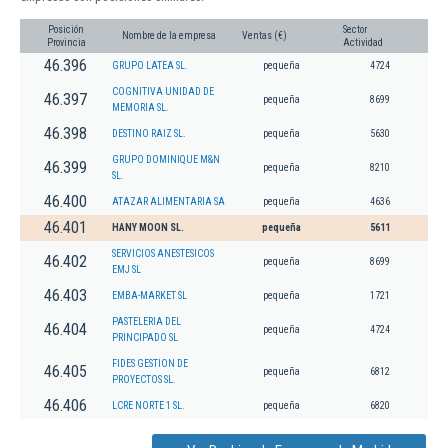
Posición
Sector
Nombre de la empresa
Ventas (€)
Provincia
Actividad
46.396
GRUPO LATEA SL.
pequeña
4724
COGNITIVA UNIDAD DE
46.397
pequeña
8699
MEMORIA SL.
46.398
DESTINO RAIZ SL.
pequeña
5630
GRUPO DOMINIQUE M&N
46.399
pequeña
8210
SL.
46.400
ATAZAR ALIMENTARIA SA
pequeña
4636
46.401
HANY MOON SL.
pequeña
5611
SERVICIOS ANESTESICOS
46.402
pequeña
8699
EMJ SL
46.403
EMBA-MARKET SL
pequeña
1721
PASTELERIA DEL
46.404
pequeña
4724
PRINCIPADO SL
FIDES GESTION DE
46.405
pequeña
6812
PROYECTOS SL.
46.406
LCRE NORTE 1 SL.
pequeña
6820