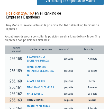
Ver Ranking de Empresas de Madrid
Posición 256.163
en el Ranking de
Empresas Españolas
Hany Moon Sl. se encuentra en la posición 256.163 del Ranking Nacional de
Empresas.
A continuación podrá consultar la posición en el ranking de Hany Moon Sl. y
empresas con posiciones similares:
Posición
Nombre de la empresa
Ventas (€)
Provincia
Nacional
BELLOTO E HIJOS
256.158
pequeña
Albacete
SOCIEDAD LIMITADA.
TRANSFORMADOS
256.159
METALICOS VILLANUEVA
pequeña
Zaragoza
SL
256.160
ACAMPER 2000 SL
pequeña
Lérida
256.161
TITAN HVAC CLEANING SL.
pequeña
Baleares
256.162
HANDE 2021 SL.
pequeña
Valencia
256.163
HANY MOON SL.
pequeña
Madrid
MARTINEZ CULEBRAS
256.164
pequeña
Albacete