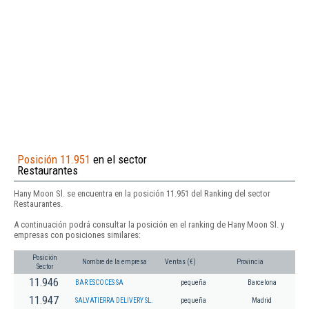
Posición 11.951
en el sector
Restaurantes
Hany Moon Sl. se encuentra en la posición 11.951 del Ranking del sector
Restaurantes.
A continuación podrá consultar la posición en el ranking de Hany Moon Sl. y
empresas con posiciones similares:
Posición
Nombre de la empresa
Ventas (€)
Provincia
Sector
11.946
BAR ESCOCES SA
pequeña
Barcelona
11.947
SALVATIERRA DELIVERY SL.
pequeña
Madrid