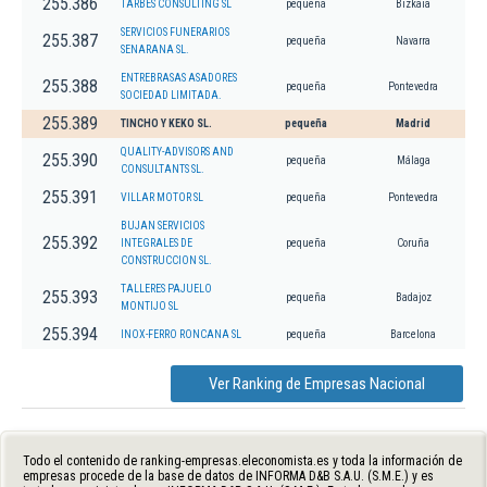
255.386
TARBES CONSULTING SL
pequeña
Bizkaia
SERVICIOS FUNERARIOS
255.387
pequeña
Navarra
SENARANA SL.
ENTREBRASAS ASADORES
255.388
pequeña
Pontevedra
SOCIEDAD LIMITADA.
255.389
TINCHO Y KEKO SL.
pequeña
Madrid
QUALITY-ADVISORS AND
255.390
pequeña
Málaga
CONSULTANTS SL.
255.391
VILLAR MOTOR SL
pequeña
Pontevedra
BUJAN SERVICIOS
255.392
INTEGRALES DE
pequeña
Coruña
CONSTRUCCION SL.
TALLERES PAJUELO
255.393
pequeña
Badajoz
MONTIJO SL
255.394
INOX-FERRO RONCANA SL
pequeña
Barcelona
Ver Ranking de Empresas Nacional
Todo el contenido de ranking-empresas.eleconomista.es y toda la información de
empresas procede de la base de datos de INFORMA D&B S.A.U. (S.M.E.) y es