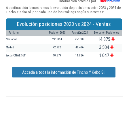
Información ofrecida por
A continuación le mostramos la evolución de posiciones entre 2023 y 2024 de
Tincho Y Keko Sl. por cada uno de los rankings según sus ventas:
Evolución posiciones 2023 vs 2024 - Ventas
Ranking
Posición 2023
Posición 2024
Evolución Posiciones
14.375
Nacional
241.014
255.389
3.504
Madrid
42.902
46.406
1.047
Sector CNAE 5611
10.879
11.926
Acceda a toda la información de Tincho Y Keko Sl.