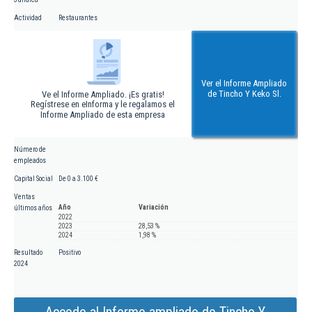
Actividad
Restaurantes
Ver el Informe Ampliado
de Tincho Y Keko Sl.
Ve el Informe Ampliado. ¡Es gratis!
Regístrese en eInforma y le regalamos el
Informe Ampliado de esta empresa
Número de
empleados
Capital Social
De 0 a 3.100 €
Ventas
Año
Variación
últimos años
2022
2023
28,53 %
2024
1,98 %
Resultado
Positivo
2024