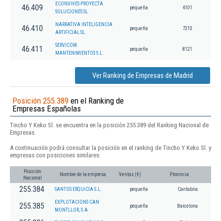
ECONVIVES PROYECTA
46.409
pequeña
4101
SOLUCIONES SL.
NARRATIVA INTELIGENCIA
46.410
pequeña
7210
ARTIFICIAL SL.
SERVICOM
46.411
pequeña
8121
MANTENIMIENTOS S.L.
Ver Ranking de Empresas de Madrid
Posición 255.389
en el Ranking de
Empresas Españolas
Tincho Y Keko Sl. se encuentra en la posición 255.389 del Ranking Nacional de
Empresas.
A continuación podrá consultar la posición en el ranking de Tincho Y Keko Sl. y
empresas con posiciones similares:
Posición
Nombre de la empresa
Ventas (€)
Provincia
Nacional
255.384
SANTOS ERQUICIA S.L.
pequeña
Cantabria
EXPLOTACIONS CAN
255.385
pequeña
Barcelona
MONTLLOR, S.A.