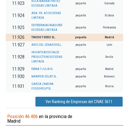
BOLA MARINA PINTXO
11.923
pequeña
Granada
SOCIEDAD LIMITADA.
ASIA. EN. AO SOCIEDAD
11.924
pequeña
Bizkaia
LIMITADA.
ENTREBRASAS ASADORES
11.925
pequeña
Pontevedra
SOCIEDAD LIMITADA.
11.926
TINCHO Y KEKO SL.
pequeña
Madrid
11.927
ARCO DEL CENADOR SLL.
pequeña
León
INICIATIVAS SOCIALES
11.928
PRODUCTIVAS SOCIEDAD
pequeña
Sevilla
LIMITADA.
11.929
EMMA Y JULIA SL
pequeña
Madrid
11.930
MARATEA GELATI SL.
pequeña
Baleares
GARCIA ZAMORA
11.931
pequeña
Murcia
FOODGROUP SL.
Ver Ranking de Empresas del CNAE 5611
Posición 46.406
en la provincia de
Madrid