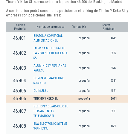
Tincho Y Keko Sl. se encuentra en la posición 46.406 del Ranking de Madrid.
A continuación podrá consultar la posición en el ranking de Tincho Y Keko Sl. y
empresas con posiciones similares:
Posición
Sector
Nombre de la empresa
Ventas (€)
Provincia
Actividad
BRATONA COMERCIAL
46.401
pequeña
4619
ALIMENTACION SL.
EMPRESA MUNICIPAL DE
46.402
LA VIVIENDA DE COSLADA
pequeña
6832
SA
ALUMINIOS Y PERSIANAS
46.403
pequeña
2512
RAUL SL
COMPARTE MARKETING
46.404
pequeña
7311
SOCIAL SL
46.405
CUINSEL SL
pequeña
4321
46.406
TINCHO Y KEKO SL.
pequeña
5611
GESTION Y DESARROLLO DE
46.407
HERRAMIENTAS
pequeña
6831
TELEMATICAS SL.
B&W ELECTRONIC SYSTEMS
46.408
pequeña
4650
SPANIEN SL