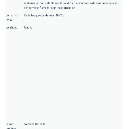
restauración consistentes en la condimentación y venta de alimentos para ser
consumidos fuera del lugar de elaboración
Domicilio
Calle fray jose Cerdeiriña , 18 - 2 C
Social
Localidad
Madrid
Forma
Sociedad limitada
Jurídica