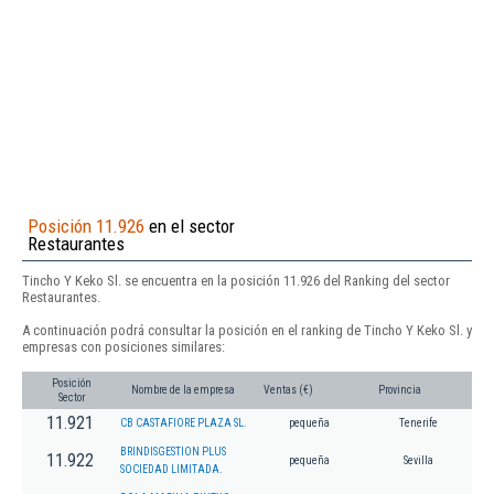
Posición 11.926
en el sector
Restaurantes
Tincho Y Keko Sl. se encuentra en la posición 11.926 del Ranking del sector
Restaurantes.
A continuación podrá consultar la posición en el ranking de Tincho Y Keko Sl. y
empresas con posiciones similares:
Posición
Nombre de la empresa
Ventas (€)
Provincia
Sector
11.921
CB CASTAFIORE PLAZA SL.
pequeña
Tenerife
BRINDISGESTION PLUS
11.922
pequeña
Sevilla
SOCIEDAD LIMITADA.