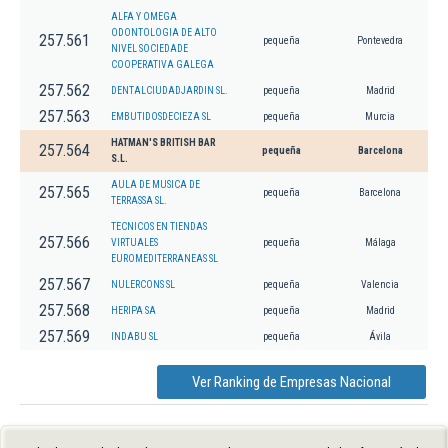
ALFA Y OMEGA
ODONTOLOGIA DE ALTO
257.561
pequeña
Pontevedra
NIVEL SOCIEDADE
COOPERATIVA GALEGA
257.562
DENTALCIUDADJARDIN SL.
pequeña
Madrid
257.563
EMBUTIDOSDECIEZA SL
pequeña
Murcia
HATMAN'S BRITISH BAR
257.564
pequeña
Barcelona
S.L.
AULA DE MUSICA DE
257.565
pequeña
Barcelona
TERRASSA SL.
TECNICOS EN TIENDAS
257.566
VIRTUALES
pequeña
Málaga
EUROMEDITERRANEAS SL
257.567
NULERCONS SL
pequeña
Valencia
257.568
HERIPA SA
pequeña
Madrid
257.569
INDABU SL
pequeña
Ávila
Ver Ranking de Empresas Nacional