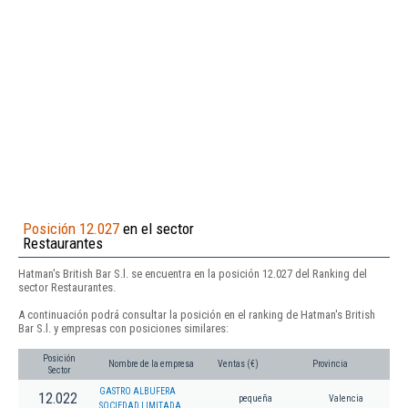
Posición 12.027
en el sector
Restaurantes
Hatman's British Bar S.l. se encuentra en la posición 12.027 del Ranking del
sector Restaurantes.
A continuación podrá consultar la posición en el ranking de Hatman's British
Bar S.l. y empresas con posiciones similares:
Posición
Nombre de la empresa
Ventas (€)
Provincia
Sector
GASTRO ALBUFERA
12.022
pequeña
Valencia
SOCIEDAD LIMITADA.