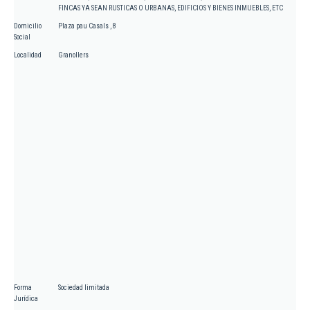
FINCAS YA SEAN RUSTICAS O URBANAS, EDIFICIOS Y BIENES INMUEBLES, ETC
Domicilio
Plaza pau Casals , 8
Social
Localidad
Granollers
Forma
Sociedad limitada
Jurídica