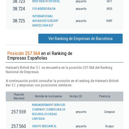
38.723
BESO BEACH SITGES SL.
pequeña
5611
38.724
FOS ASSESSORIA SA
pequeña
6920
INTERNATIONAL
38.725
ADVANCED SURGERY
pequeña
8699
BARCELONA SLP.
Ver Ranking de Empresas de Barcelona
Posición 257.564
en el Ranking de
Empresas Españolas
Hatman's British Bar S.l. se encuentra en la posición 257.564 del Ranking
Nacional de Empresas.
A continuación podrá consultar la posición en el ranking de Hatman's British
Bar S.l. y empresas con posiciones similares:
Posición
Nombre de la empresa
Ventas (€)
Provincia
Nacional
RISKSASSESSMENT SERVICES
COMPANY CORREDURIA DE
257.559
pequeña
Zaragoza
SEGUROS, SOCIEDAD
LIMITADA.
257.560
GRUPO RESICARE SL.
pequeña
Burgos