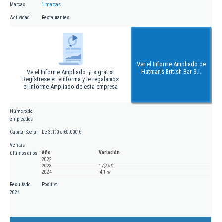
Marcas
1 marcas
Actividad
Restaurantes
Ver el Informe Ampliado de
Hatman's British Bar S.l.
Ve el Informe Ampliado. ¡Es gratis!
Regístrese en eInforma y le regalamos
el Informe Ampliado de esta empresa
Número de
empleados
Capital Social
De 3.100 a 60.000 €
Ventas
Año
Variación
últimos años
2022
2023
17,26 %
2024
-4,1 %
Resultado
Positivo
2024