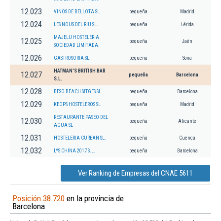
12.023
VINOS DE BELLOTA SL.
pequeña
Madrid
12.024
LES NOUS DEL RIU SL.
pequeña
Lérida
MAJELU HOSTELERIA
12.025
pequeña
Jaén
SOCIEDAD LIMITADA.
12.026
GASTROSORIA SL.
pequeña
Soria
HATMAN'S BRITISH BAR
12.027
pequeña
Barcelona
S.L.
12.028
BESO BEACH SITGES SL.
pequeña
Barcelona
12.029
KEOPS HOSTELEROS SL
pequeña
Madrid
RESTAURANTE PASEO DEL
12.030
pequeña
Alicante
AGUA SL
12.031
HOSTELERIA CUREAN SL.
pequeña
Cuenca
12.032
LYS CHINA 2017 S.L.
pequeña
Barcelona
Ver Ranking de Empresas del CNAE 5611
Posición 38.720
en la provincia de
Barcelona