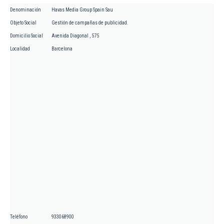
Denominación
Havas Media Group Spain Sau
Objeto Social
Gestión de campañas de publicidad.
Domicilio Social
Avenida Diagonal , 575
Localidad
Barcelona
Teléfono
933068900