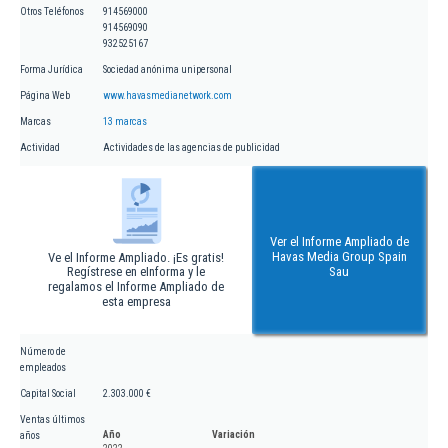
Otros Teléfonos
914569000
914569090
932525167
Forma Jurídica
Sociedad anónima unipersonal
Página Web
www.havasmedianetwork.com
Marcas
13 marcas
Actividad
Actividades de las agencias de publicidad
Ver el Informe Ampliado de
Havas Media Group Spain
Ve el Informe Ampliado. ¡Es gratis!
Regístrese en eInforma y le
Sau
regalamos el Informe Ampliado de
esta empresa
Número de
empleados
Capital Social
2.303.000 €
Ventas últimos
Año
Variación
años