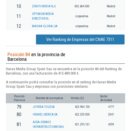
10
ZENITH MEDIA SLU
302.684.000
Madrid
OPTIMUM MEDIA
11
corporativa
Madrid
DIRECTION SL
12
MAGNA GLOBAL SA
corporativa
Madrid
Ver Ranking de Empresas del CNAE 7311
Posición 84
en la provincia de
Barcelona
Havas Media Group Spain Sau se encuentra en la posición 84 del Ranking de
Barcelona, con una facturación de 415.489.000 €.
A continuación podrá consultar la posición en el ranking de Havas Media
Group Spain Sau y empresas con posiciones similares:
Posición
Sector
Nombre de la empresa
Ventas (€)
Provincia
Actividad
79
JOYERIA TOUS SA
423.984.720
4777
80
HENKEL IBERICA SA
422.329.000
2041
ACSA OBRAS E
81
421.295.101
4299
INFRAESTRUCTURAS SAU