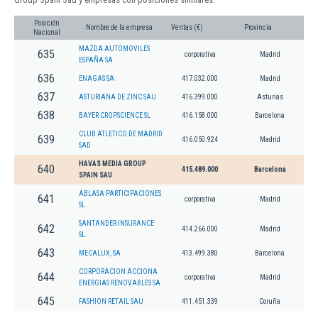
Posición
Nombre de la empresa
Ventas (€)
Provincia
Nacional
MAZDA AUTOMOVILES
635
corporativa
Madrid
ESPAÑA SA
636
ENAGAS SA
417.032.000
Madrid
637
ASTURIANA DE ZINC SAU
416.399.000
Asturias
638
BAYER CROPSCIENCE SL
416.158.000
Barcelona
CLUB ATLETICO DE MADRID
639
416.050.924
Madrid
SAD
HAVAS MEDIA GROUP
640
415.489.000
Barcelona
SPAIN SAU
ABLASA PARTICIPACIONES
641
corporativa
Madrid
SL.
SANTANDER INSURANCE
642
414.266.000
Madrid
SL.
643
MECALUX, SA
413.499.380
Barcelona
CORPORACION ACCIONA
644
corporativa
Madrid
ENERGIAS RENOVABLES SA
645
FASHION RETAIL SAU
411.451.339
Coruña