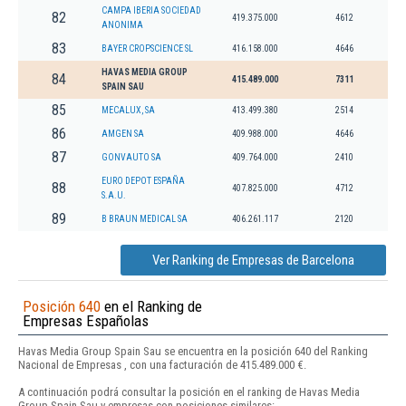
CAMPA IBERIA SOCIEDAD
82
419.375.000
4612
ANONIMA
83
BAYER CROPSCIENCE SL
416.158.000
4646
HAVAS MEDIA GROUP
84
415.489.000
7311
SPAIN SAU
85
MECALUX, SA
413.499.380
2514
86
AMGEN SA
409.988.000
4646
87
GONVAUTO SA
409.764.000
2410
EURO DEPOT ESPAÑA
88
407.825.000
4712
S.A.U.
89
B BRAUN MEDICAL SA
406.261.117
2120
Ver Ranking de Empresas de Barcelona
Posición 640
en el Ranking de
Empresas Españolas
Havas Media Group Spain Sau se encuentra en la posición 640 del Ranking
Nacional de Empresas , con una facturación de 415.489.000 €.
A continuación podrá consultar la posición en el ranking de Havas Media
Group Spain Sau y empresas con posiciones similares: