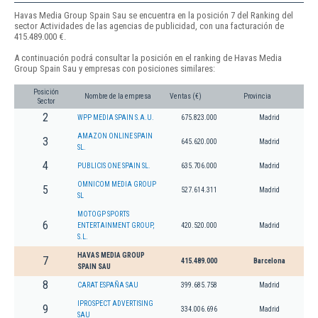
Havas Media Group Spain Sau se encuentra en la posición 7 del Ranking del
sector Actividades de las agencias de publicidad, con una facturación de
415.489.000 €.
A continuación podrá consultar la posición en el ranking de Havas Media
Group Spain Sau y empresas con posiciones similares:
Posición
Nombre de la empresa
Ventas (€)
Provincia
Sector
2
WPP MEDIA SPAIN S.A.U.
675.823.000
Madrid
AMAZON ONLINE SPAIN
3
645.620.000
Madrid
SL.
4
PUBLICIS ONE SPAIN SL.
635.706.000
Madrid
OMNICOM MEDIA GROUP
5
527.614.311
Madrid
SL
MOTOGP SPORTS
6
ENTERTAINMENT GROUP,
420.520.000
Madrid
S.L.
HAVAS MEDIA GROUP
7
415.489.000
Barcelona
SPAIN SAU
8
CARAT ESPAÑA SAU
399.685.758
Madrid
IPROSPECT ADVERTISING
9
334.006.696
Madrid
SAU