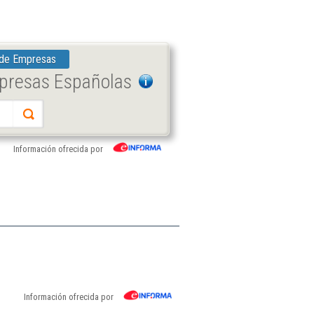
 de Empresas
mpresas Españolas
Información ofrecida por
Información ofrecida por