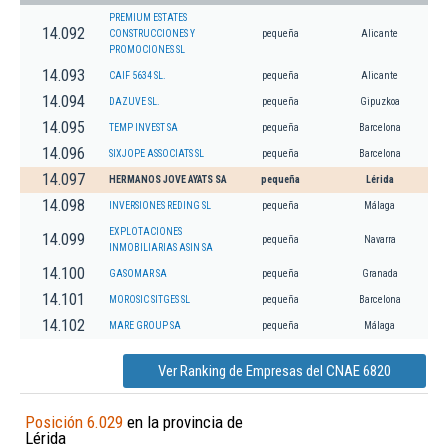
PREMIUM ESTATES
14.092
CONSTRUCCIONES Y
pequeña
Alicante
PROMOCIONES SL
14.093
CAIF 5634 SL.
pequeña
Alicante
14.094
DAZUVE SL.
pequeña
Gipuzkoa
14.095
TEMP INVEST SA
pequeña
Barcelona
14.096
SIXJOPE ASSOCIATS SL
pequeña
Barcelona
14.097
HERMANOS JOVE AYATS SA
pequeña
Lérida
14.098
INVERSIONES REDING SL
pequeña
Málaga
EXPLOTACIONES
14.099
pequeña
Navarra
INMOBILIARIAS ASIN SA
14.100
GASOMAR SA
pequeña
Granada
14.101
MOROSIC SITGES SL
pequeña
Barcelona
14.102
MARE GROUP SA
pequeña
Málaga
Ver Ranking de Empresas del CNAE 6820
Posición 6.029
en la provincia de
Lérida