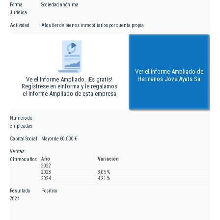
Forma
Sociedad anónima
Jurídica
Actividad
Alquiler de bienes inmobiliarios por cuenta propia
Ver el Informe Ampliado de
Hermanos Jove Ayats Sa
Ve el Informe Ampliado. ¡Es gratis!
Regístrese en eInforma y le regalamos
el Informe Ampliado de esta empresa
Número de
empleados
Capital Social
Mayor de 60.000 €
Ventas
Año
Variación
últimos años
2022
2023
3,05 %
2024
4,21 %
Resultado
Positivo
2024