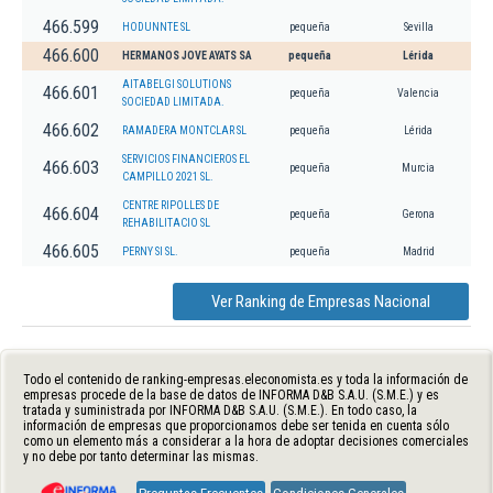
466.599
HODUNNTE SL
pequeña
Sevilla
466.600
HERMANOS JOVE AYATS SA
pequeña
Lérida
AITABELGI SOLUTIONS
466.601
pequeña
Valencia
SOCIEDAD LIMITADA.
466.602
RAMADERA MONTCLAR SL
pequeña
Lérida
SERVICIOS FINANCIEROS EL
466.603
pequeña
Murcia
CAMPILLO 2021 SL.
CENTRE RIPOLLES DE
466.604
pequeña
Gerona
REHABILITACIO SL
466.605
PERNY SI SL.
pequeña
Madrid
Ver Ranking de Empresas Nacional
Todo el contenido de ranking-empresas.eleconomista.es y toda la información de
empresas procede de la base de datos de INFORMA D&B S.A.U. (S.M.E.) y es
tratada y suministrada por INFORMA D&B S.A.U. (S.M.E.). En todo caso, la
información de empresas que proporcionamos debe ser tenida en cuenta sólo
como un elemento más a considerar a la hora de adoptar decisiones comerciales
y no debe por tanto determinar las mismas.