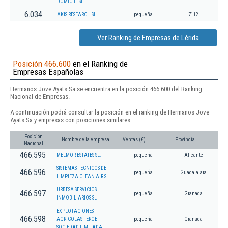
DOMICILI SL
6.034
AKIS RESEARCH SL.
pequeña
7112
Ver Ranking de Empresas de Lérida
Posición 466.600
en el Ranking de
Empresas Españolas
Hermanos Jove Ayats Sa se encuentra en la posición 466.600 del Ranking
Nacional de Empresas.
A continuación podrá consultar la posición en el ranking de Hermanos Jove
Ayats Sa y empresas con posiciones similares:
Posición
Nombre de la empresa
Ventas (€)
Provincia
Nacional
466.595
MELMOR ESTATES SL.
pequeña
Alicante
SISTEMAS TECNICOS DE
466.596
pequeña
Guadalajara
LIMPIEZA CLEAN AIR SL
URBESA SERVICIOS
466.597
pequeña
Granada
INMOBILIARIOS SL
EXPLOTACIONES
466.598
AGRICOLAS FEROE
pequeña
Granada
SOCIEDAD LIMITADA.