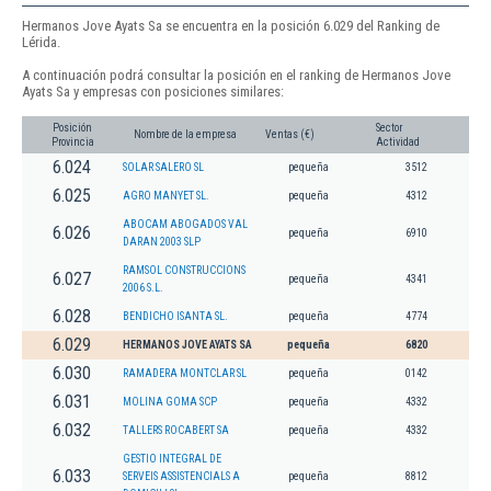
Hermanos Jove Ayats Sa se encuentra en la posición 6.029 del Ranking de
Lérida.
A continuación podrá consultar la posición en el ranking de Hermanos Jove
Ayats Sa y empresas con posiciones similares:
Posición
Sector
Nombre de la empresa
Ventas (€)
Provincia
Actividad
6.024
SOLAR SALERO SL
pequeña
3512
6.025
AGRO MANYET SL.
pequeña
4312
ABOCAM ABOGADOS VAL
6.026
pequeña
6910
DARAN 2003 SLP
RAMSOL CONSTRUCCIONS
6.027
pequeña
4341
2006 S.L.
6.028
BENDICHO ISANTA SL.
pequeña
4774
6.029
HERMANOS JOVE AYATS SA
pequeña
6820
6.030
RAMADERA MONTCLAR SL
pequeña
0142
6.031
MOLINA GOMA SCP
pequeña
4332
6.032
TALLERS ROCABERT SA
pequeña
4332
GESTIO INTEGRAL DE
6.033
SERVEIS ASSISTENCIALS A
pequeña
8812