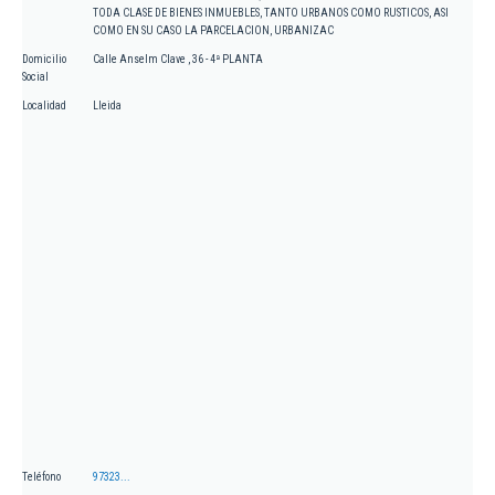
TODA CLASE DE BIENES INMUEBLES, TANTO URBANOS COMO RUSTICOS, ASI
COMO EN SU CASO LA PARCELACION, URBANIZAC
Domicilio
Calle Anselm Clave , 36 - 4ª PLANTA
Social
Localidad
Lleida
Teléfono
97323...